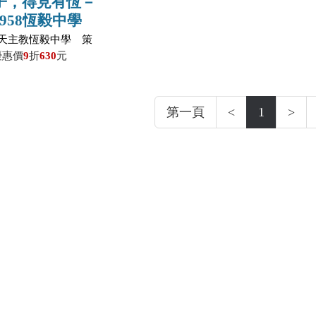
子，得見有恆－
958恆毅中學
兩冊不分售】
天主教恆毅中學 策
劃／周禮群 著
優惠價
9
折
630
元
第一頁
<
1
>