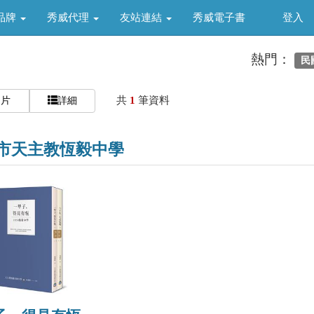
品牌
秀威代理
友站連結
秀威電子書
登入
熱門：
民
共
1
筆資料
圖片
詳細
市天主教恆毅中學