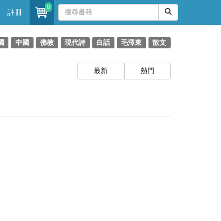
0
註冊
國
中國
佛教
現代詩
白話
毛澤東
散文
最新
熱門