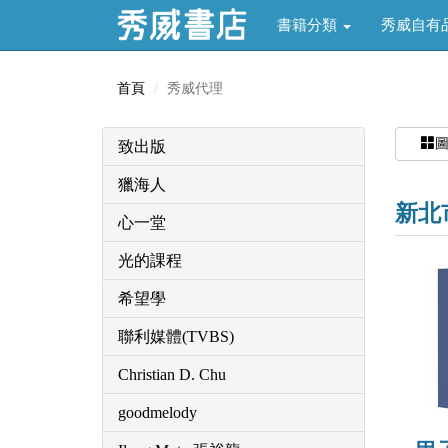
書籍分類
秀威自有
首頁
秀威代理
致出版
獵海人
新北
心一堂
光的課程
希望學
聯利媒體(TVBS)
Christian D. Chu
goodmelody