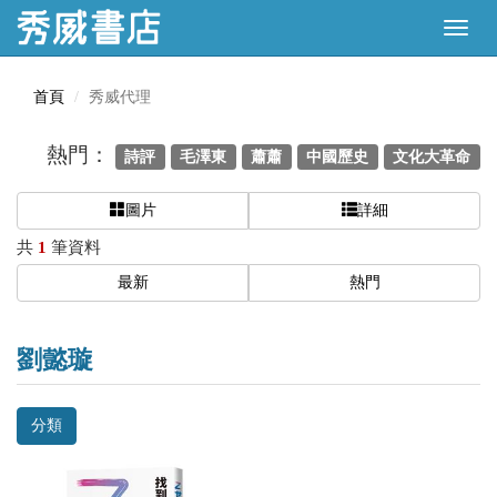
首頁
秀威代理
熱門：
詩評
毛澤東
蕭蕭
中國歷史
文化大革命
圖片
詳細
共
1
筆資料
最新
熱門
劉懿璇
分類