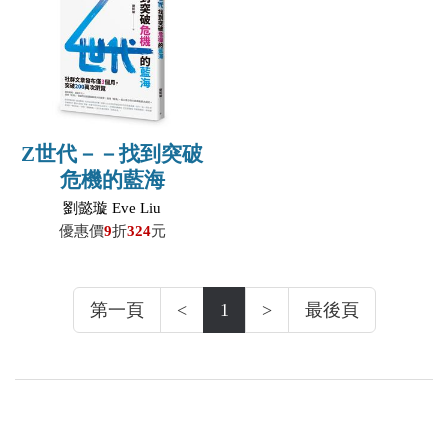
Z世代－－找到突破
危機的藍海
劉懿璇 Eve Liu
優惠價
9
折
324
元
第一頁
<
1
>
最後頁