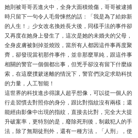
她則被哥哥丟進火中，全身大面積燒傷，哥哥被逮捕
時只留下一句令人毛骨悚然的話：「我是為了給妳新
的人生！」少女改名換姓長大後，同樣手法的事件卻
又再度在她身上發生了，這次是她的未婚夫的父母，
全身皮膚被剝掉並燒毀，當所有人都因這件事再度聚
齊，卻發現當初那件事件，並非那麼單純，跟這件事
相關的警官一個個都出事，但兇手卻沒有留下什麼線
索，在這麼撲簌迷離的情況下，警官們決定求助科技
的力量，人工智能！
這世界的科技進步得讓人超乎想像，可以從一個人的
行走習慣去對照你的身分，跟比對指紋沒有兩樣；還
能經由影像中出現的指紋，直接去比對，完全大大提
升破案率，更特別的是，廢除死刑後，制裁犯人的手
法，除了無期徒刑外，還有一種方法，「人刑」，使