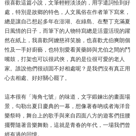
很喜歡這篇小說，文筆輕輕淡淡的，用字遣詞恰到好
處，特別是故鄉的特色，人文風俗在作者筆下寫來，
總是讓自己想起多年在澎湖、在綠島、在墾丁充滿夏
日風情的日子，而筆下的人物特寫總是活靈活現的躍
然在紙上，我喜歡阿嬤慈祥笑臉，也喜歡尤伯爽朗個
性及一手好廚藝，也特別愛看黃藥師與尤伯之間的鬥
嘴鼓，打架也可以很武俠，真的是位很可愛的老人
家。誰說他們很頑固不好相處呢？是我們沒有真正用
心去相處、好好關心罷了。
這本很有「海角七號」的味道，文字鍛鍊出的畫面場
景，勾勒出夏日慶典的一幕，想像著春吶或者海洋音
樂祭時，舞台上的歌手與來自四面八方的遊客們扭腰
擺臀隨著音樂舞動，這就是青春的年代，一場我們曾
經有過的回憶。