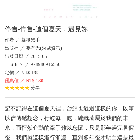
停售-停售-這個夏天，遇見妳
作者 ／ 幕後黑手
出版社 ／ 要有光(秀威資訊)
出版日期 ／ 2015-05
ＩＳＢＮ ／ 9789869165501
定價 ／ NT$ 199
優惠價 ／ NT$ 180
分享：
記不記得在這個夏天裡，曾經也遇過這樣的你，以筆
以信傳遞想念，行經每一處，編織著屬於我們的未
來，而怦然心動的牽手難以忘懷，只是那年過完暑假
後，我們就這樣漸行漸遠。直到多年後才明白這是最