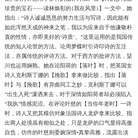
珍贵的宝石——读林焕彰的{我在风里}】一文中，她
指出：“诗人诚诚恳恳的努力生活与写诗，因此能有
如此浑然天成的神来之笔，我以为应来自于他谦敬朴
直的性情，亦即美好的‘诗质’。”这里运用的是我国传
统的知人论世的方法。论周梦蝶时引诗印诗的互注
法，亦属传统的评诗方法。对于西方的批评方法，琹
川也运用娴熟。她在论阳荷的【落叶】时，把英国女
诗人克利斯丁娜的【挽歌】拿来做比较，指出【落
叶】与【挽歌】有异曲同工之妙，克利斯丁娜可以
“出生入死”潇洒来去，对于深情如阳荷者却必须陷入
“我执”情感泥沼。在评论叶慈的【当你年老时】一诗
时，诗人又把其模仿对象法国诗人龙萨拿来比较。指
出两人处境虽有相似之处，只是龙萨的口气显得高傲
自负，仿作的叶慈则委婉深情•真挚高雅，流露出淡