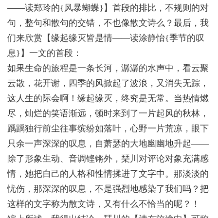
——读郑玲的{风暴蝴蝶}】首段的排比，不规则的对
句，整句和散句的交错，不也像散文诗么？最后，我
们来欣赏【缘起缘灭皆是情——读涂静怡{季节的叹
息}】一文的首段：
如果生命的旅程是一条长河，潺潺的水声中，看云聚
云散，花开谢，四季的风掀起了波浪，又消失无踪，
这人生的际会啊！缘起缘灭，终究是无常。当热情燃
尽，灿烂的笑语渐远，顿时来到了一片起风的秋林，
踽踽独行前尘往事缤纷如落叶，心野一片荒凉，眼下
只余一声深深的叹息，自萧瑟的大地幽幽地升起——
除了形象生动、音调铿锵外，琹川对评论对象充满感
情，她把自己的人格和性情揉进了文字中。那淡淡的
忧伤，那深深的叹息，不是强烈地感染了我们吗？把
这样的文字称为散文诗，又有什么不恰当的呢？！