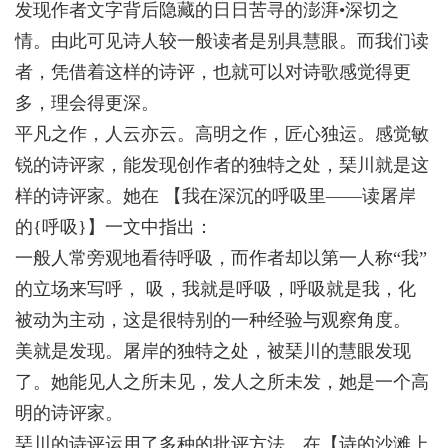
发现作者文字背后隐藏的日日苦寻的澎湃•深切之
情。由此可见诗人较一般读者是别具慧眼。而我们读
者，凭借着这样的诗评，也就可以对诗歌感觉得更
多，理会得更深。
平凡之作，人云亦云。高明之作，匠心独运。感觉敏
锐的诗评家，能发现创作者的独特之处，琹川就是这
样的诗评家。她在 【我在深沉的呼吸里——读屠岸
的{呼吸}】一文中指出：
一般人常旁观地看待呼吸，而作者却以第一人称“我”
的立场来写呼， 吸，我就是呼吸，呼吸就是我，化
被动为主动，这是很特别的一种经验与观察角度。
美就是发现。屠岸的独特之处，被琹川的慧眼发现
了。她能见人之所未见，发人之所未发，她是一个高
明的诗评家。
琹川的诗评运用了多种的批评方法。在【诗的沙滩上