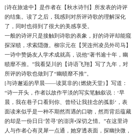
[诗在旅途中】是作者在【秋水诗刊】所发表的诗评
的结集。读了之后，我感到对所评诗歌的理解深化
了，同时也得到了很大的美感享受。
一般的诗评只是接触到诗歌的表象，好的诗评却能窥
探深赜，求索隠微。柳宗元在【哭连州凌员外司马】
一诗中赞扬友人学术成就高，说他“著书逾十年，幽
赜靡不推。”我看琹川的【诗语飞翔】写了九年，对
所评的诗歌也做到了“幽赜靡不推”。
[与诗邂逅的早晨——读莫非的{燃烧天堂}】写道：
“诗一开头，作者以故作平淡的写实笔触叙说：‘早
晨，我在巷子口看到你、曾经让我挂念的孤影‘，表
面读来似乎是一种不期然而遇的口吻，然而背后蕴藏
的却是一份日日‘苦寻’的澎湃•深切之情。”在这里诗
人与作者心有灵犀一点通，她穿透表面，探幽抉微，