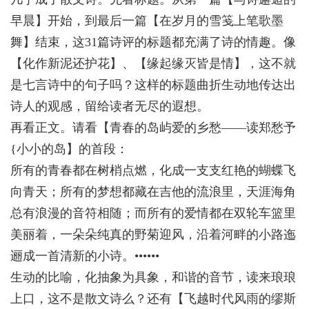
早晨】开始，到最后一篇【在岁月的雪笺上笔歌墨
舞】结束，这31篇诗评的标题都充满了诗的情趣。像
【化作新泥还护花】、【缘起缘灭皆是情】，这不就
是七言诗中的句子吗？这样的标题曲折生动地传达出
诗人的观感，留给读者无尽的遐想。
再看正文。请看【青春的岛屿爱的乡愁——读郑愁予
{小小的岛】的首段：
所有的青春都在树梢点燃，化成一支支红艳的蝴蝶飞
向青天；所有的梦想都藏在吉他的流浪里，天涯海角
总有浪漫的音符相随；而所有的爱情都在双轮车篮里
美丽着，一朵朵纯真的野菊迎风，沿着河畔的小路迤
逦成一首清新的小诗。••••••
生动的比喻，化抽象为具象，和谐的音节，读来琅琅
上口，这不是散文诗么？还有【飞越时代风雨的缪斯