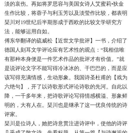
淡的哀伤。再如将罗思容与美国女诗人艾蜜莉•狄金
生作比较，将蓉子与利玉芳以及淡莹作比较，都表明
琹川对19世纪后半期形成于西欧的比较文学研究方
法，能够运用自如。
傅东华翻译的硫威松【近世文学批评】一书，介绍了
德国人刻耳文学评论应有艺术性的观点：“我相信唯
有那种本身便是一件艺术作品的批评才有价值。”就
是说评论文字不能写得冷冰冰的、干巴巴的，而是应
该写得充满情感，生动形象。我国诗圣杜甫的【戏为
六绝句】，开了以诗歌形式评论诗歌的先河。自此以
降，一千多年来，把诗歌评论写得情感横溢、形象鲜
明的，大有人在。琹川也是继承了这一优良传统的诗
评家。
琹川是位诗人，她把诗意贯注进诗评中，使他的诗评
几乎成了散文诗。先看标题。从第一篇【与诗邂逅的