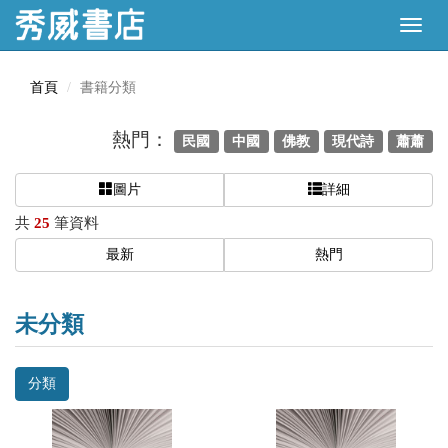
首頁
書籍分類
熱門：
民國
中國
佛教
現代詩
蕭蕭
圖片
詳細
共
25
筆資料
最新
熱門
未分類
分類