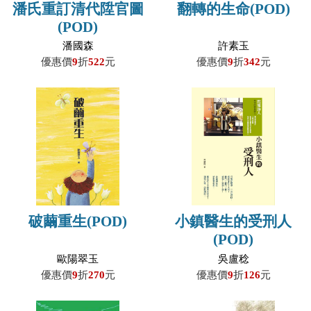
潘氏重訂清代陞官圖
翻轉的生命(POD)
(POD)
潘國森
許素玉
優惠價
9
折
522
元
優惠價
9
折
342
元
破繭重生(POD)
小鎮醫生的受刑人
(POD)
歐陽翠玉
吳盧稔
優惠價
9
折
270
元
優惠價
9
折
126
元