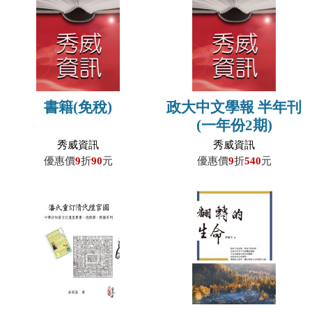
書籍(免稅)
政大中文學報 半年刊
(一年份2期)
秀威資訊
秀威資訊
優惠價
9
折
90
元
優惠價
9
折
540
元