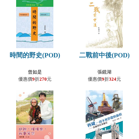
時間的野史(POD)
二戰前中後(POD)
曾如是
張鏡湖
優惠價
9
折
270
元
優惠價
9
折
324
元