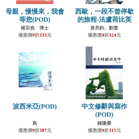
母親，慢慢來，我會
西歐，一段不曾停歇
等您(POD)
的旅程-法盧荷比英
旅記(POD)
褚宗堯 博士
黃亮鈞、劉蕾
優惠價
9
折
333
元
優惠價
9
折
324
元
波西米亞(POD)
中文修辭與寫作
(POD)
島
鍾隆榮
優惠價
9
折
387
元
優惠價
9
折
315
元