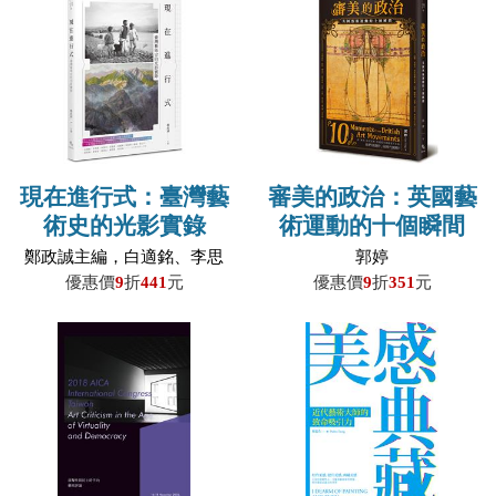
現在進行式：臺灣藝
審美的政治：英國藝
術史的光影實錄
術運動的十個瞬間
鄭政誠主編，白適銘、李思
郭婷
賢、林育淳、邱函妮、姜麗
優惠價
9
折
441
元
優惠價
9
折
351
元
華、陳曼華、盛鎧、 曾少
千、黃智陽、廖新田、蔡家
丘、賴明珠、謝佳娟著