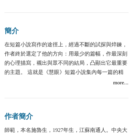
簡介
在短篇小說寫作的途徑上，經過不斷的試探與焠鍊，
作者終於選定了他的方向：用最少的篇幅，作最深刻
的心理描寫，襯出與眾不同的結局，凸顯出它最重要
的主題。 這就是《慧眼》短篇小說集內每一篇的精
神所在。它們的先天都好，發育正常。這是作者對他
more...
以前所寫的任何一篇，都極為用心的報償。經驗不是
沒有用的。認真絕不會白費。 本短篇小說集共收有
〈約會〉〈車上〉〈颱風〉〈窗外〉〈微波．高高的
作者簡介
堤岸〉〈歸心〉〈金殿．丹墀．與階下的人〉〈尋
求〉〈寒夜〉〈慧眼〉等十一個短篇，並附有短篇小
師範，本名施魯生，1927年生，江蘇南通人。中央大