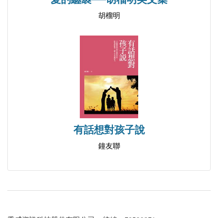
胡榴明
有話想對孩子說
鐘友聯