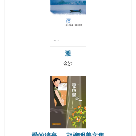
渡
金沙
愛的纏裹──胡榴明美文集