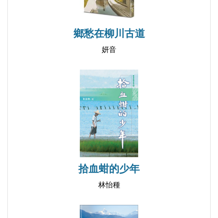
鄉愁在柳川古道
妍音
拾血蚶的少年
林怡種