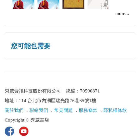
第12章 新穎性與權利喪失 12-1(309)
第13章 非顯而易見性 13-1(339)
more...
第14章 可專利之標的與實用性 14-1(381)
第15章 答辯與修正 15-1(413)
第16章 重複專利之核駁與答辯 16-1(449)
您可能也需要
第17章 利用宣誓書克服核駁理由 17-1(467)
第18章 新事項 18-1(507)
第19章 延續案與RCE 19-1(519)
第20章 訴願程序 20-1(549)
第21章 核准、領證及專利權之維護 21-1(587)
秀威資訊科技股份有限公司 統編：70590871
第22章 專利證書之修正及棄權聲明書 22-1(607)
地址：114 台北市內湖區瑞光路76巷65號1樓
第23章 再發證程序 23-1(627)
關於我們
．
聯絡我們
．
常見問題
．
服務條款
．
隱私權條款
第24章 再審查程序 24-1(655)
Copyright © 秀威書店
第25章 抵觸程序 25-1(685)
第26章 揭露義務與IDS 26-1(701)