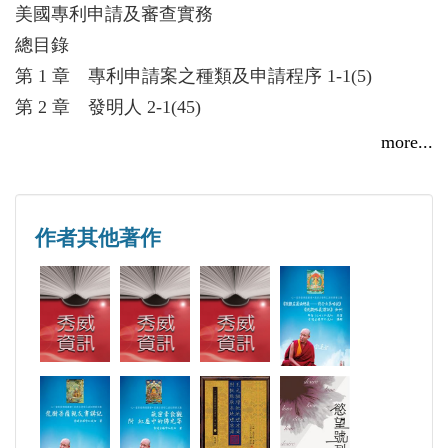
美國專利申請及審查實務
總目錄
第 1 章 專利申請案之種類及申請程序 1-1(5)
第 2 章 發明人 2-1(45)
第 3 章 讓渡與專利所有權 3-1(75)
more...
第 4 章 代理人之委任及解任 4-1(95)
第 5 章 說明書之內容與格式 5-1(111)
第 6 章 主張國外優先權 6-1(167)
作者其他著作
第 7 章 暫時申請案 7-1(183)
第 8 章 核准前公告與法定發明註冊（SIR） 8-
1(193)
第 9 章 專利申請案之審查 9-1(211)
第10章 限制／選擇實務 10-1(231)
第11章 揭露性與請求項之界定 11-1(245)