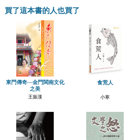
買了這本書的人也買了
東門傳奇—金門閩南文化
食荒人
之美
王振漢
小寒