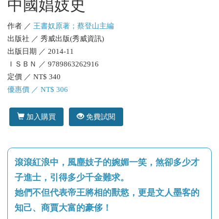
中國娼妓史
作者 ／
王書奴原著；蔡登山主編
出版社 ／ 秀威出版(秀威資訊)
出版日期 ／ 2014-11
ＩＳＢＮ ／ 9789863262916
定價 ／ NT$ 340
優惠價 ／ NT$ 306
加入購買
免費試閱
滾滾紅浪中，風塵妓子的婉媚一笑，煞卻多少才
子進士，引得多少千金難求。
她們不但代表帝王將相的獸慾，更是文人墨客的
知己、商賈大富的豪侈！