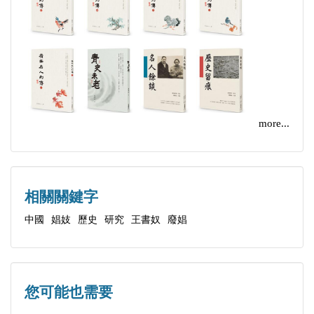
第五節 五代之娼妓
第六節 南北宋娼妓之概況
第七節 宋代官吏之冶遊
第八節 宋代娼妓與詞
第九節 宋代太學生與娼妓
第十節 宋代娼妓與官賣酒制度
more...
第十一節 唐宋時代之家妓
第十二節 唐宋時代女尼女冠
第十三節 唐宋時代南妓之勃興
相關關鍵字
第十四節 遼金元之娼妓
中國
娼妓
歷史
研究
王書奴
廢娼
第十五節 元代妓女與曲
第十六節 明代初年之娼妓
第十七節 明中葉以後之娼妓
第十八節 明代之男色
您可能也需要
第十九節 明代娼妓與詩