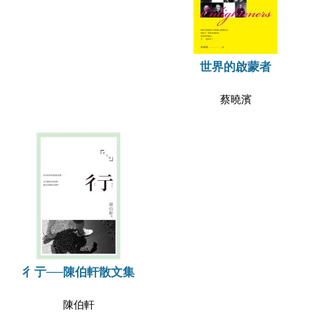
世界的啟蒙者
蔡曉濱
彳亍──陳伯軒散文集
陳伯軒