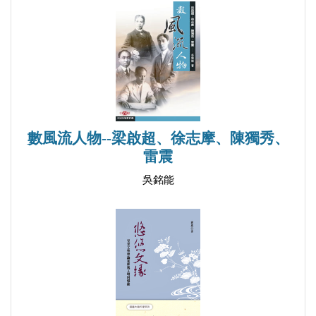
第二十節 唐以後娼妓妝飾之變遷
第二十一節 花柳病起源之時與地
第六章 私人經營娼妓時代
第一節 清代中葉以前之娼妓
第二節 清代末葉之娼妓（咸豐以後）
第三節 清代之男色
數風流人物--梁啟超、徐志摩、陳獨秀、
第四節 民國以後之娼妓
雷震
第五節 廢娼問題
吳銘能