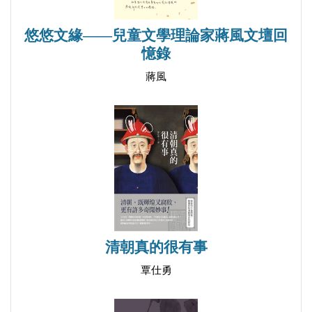
悠悠文緣——兒童文學理論家蔣風文壇回
憶錄
蔣風
清朝真的很有事
覃仕勇