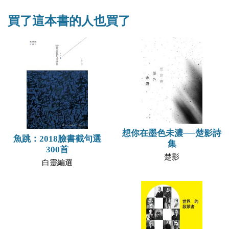
買了這本書的人也買了
想你在墨色未濃──楚影詩
魚跳：2018臉書截句選
集
300首
楚影
白靈編選