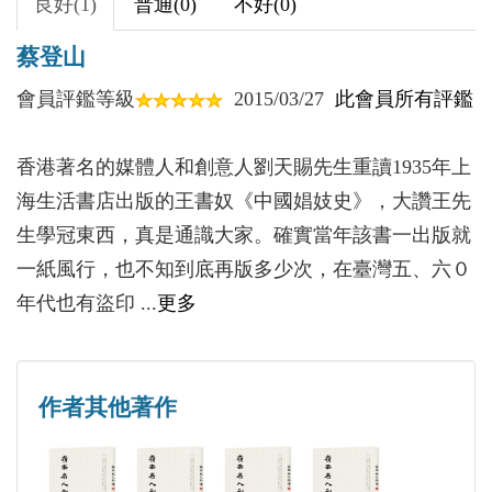
良好(1)
普通(0)
不好(0)
第四節 戰國時代娼妓發達及其原因
蔡登山
第五節 漢代之營妓
第六節 漢代官奴婢與娼妓
會員評鑑等級
2015/03/27
此會員所有評鑑
第七節 古代之男色
第四章 家妓及奴隸娼妓駢進時代
香港著名的媒體人和創意人劉天賜先生重讀1935年上
第一節 魏晉南北朝時代奴隸與娼妓
海生活書店出版的王書奴《中國娼妓史》，大讚王先
第二節 魏晉南北朝時代之家妓
生學冠東西，真是通識大家。確實當年該書一出版就
第三節 魏晉六朝時的男色
一紙風行，也不知到底再版多少次，在臺灣五、六０
第四節 魏晉南北朝聲妓特別發達原因
年代也有盜印 ...
更多
第五章 官妓鼎盛時代
第一節 唐代娼妓之概況
第二節 唐代進士與娼妓
作者其他著作
第三節 唐代官吏之冶游
第四節 唐代娼妓與詩