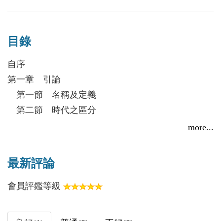
沒。
本書博稽史傳，甚至各種不易見的類書、筆記小
編者／蔡登山
說、札記，引證詳贍；方法近於「以詩證史」，從此
目錄
文史作家，現為秀威出版公司副總編輯，長期致力於
可見不同時代人民的生活、禮俗、信仰與心態。雖專
兩岸文化交流。曾製作及編劇《作家身影》紀錄片，
自序
論「娼妓」，卻不囿於「粉白黛綠，燕語鶯聲」，並
完成魯迅、周作人、郁達夫、徐志摩、朱自清、老
第一章 引論
兼及文學史與社會史的視野。
舍、冰心、沈從文、巴金、曹禺、蕭乾、張愛玲諸人
第一節 名稱及定義
之傳記影像，開探索作家心靈風氣之先。著有：《人
第二節 時代之區分
間四月天》、《傳奇未完──張愛玲》、《色戒愛
第二章 巫娼時代
more...
玲》、《魯迅愛過的人》、《何處尋你──胡適的戀
第一節 中國娼妓史從何時說起
人及友人》、《梅蘭芳與孟小冬》、《民國的身
第二節 殷代之巫娼
最新評論
影》、《讀人閱史──從晚清到民國》等十數本著
第三章 奴隸娼妓及官娼發生時代
作。
會員評鑑等級
第一節 西周之奴隸娼妓
第二節 吾國正式官妓之成立
第三節 春秋以後女樂之發達