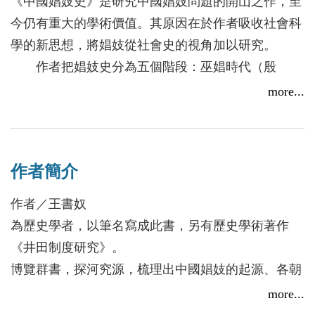
《中國娼妓史》是研究中國娼妓問題的開山之作，至
今仍有重大的學術價值。其原因在於作者吸收社會科
學的新思想，將娼妓從社會史的視角加以研究。
作者把娼妓史分為五個階段：巫娼時代（殷
商）、奴隸娼妓與官娼發生時代（先秦兩漢）、家妓
more...
及奴隸娼妓駢進時代（魏晉南北朝）、官妓鼎盛時代
（隋至明代）、私人經營娼妓時代（清以降）。而不
都是趙又廷害我星期一很想睡！
以朝代為界限，是視野更寬廣更別出心裁地的分期，
2014/10/13
作者簡介
展示各個階段發展的特色。
作者重視各個娼妓時代的歷史成因，廣泛地從政
作者／王書奴
治、文化、社會和經濟等多層面地探討，為後來研究
為歷史學者，以筆名寫成此書，另有歷史學術著作
者指示了明確的方向。例如「唐代進士與娼妓」、
《井田制度研究》。
「唐代娼妓與詩」、「宋代娼妓與詞」、「元代娼妓
博覽群書，探河究源，梳理出中國娼妓的起源、各朝
與曲」等，開了日後文史界在研究「青樓文學」這一
的演變，以人類學的角度，融會中西學術的視野，同
more...
熱門話題，奠下紮實的基礎，作者開山之功，實不可
時引用當時學界的最新研究成果，完成此開山巨著。