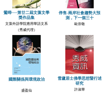
鶯啼──第廿二屆文藻文學
停售-兩岸社會趨勢大預
獎作品集
測，下一個三十
文藻外語學院應用華語文系
歐崇敬
（秀威代理）
雪廬居士佛學思想暨行述
國際關係與環境政治
研究
許淑華
盛盈仙