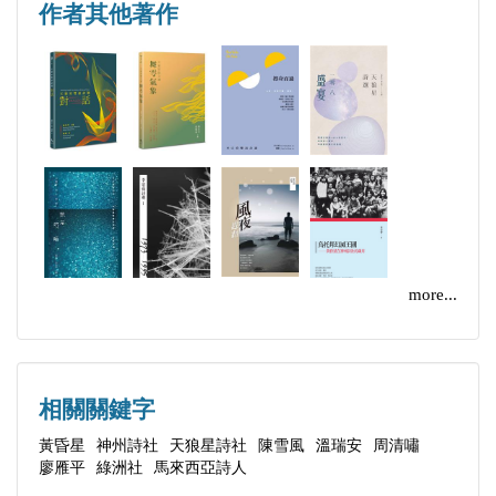
遺忘的書寫
作者其他著作
內省啟發
面向自己
探訪
今晚有個聚會
細語當年
卷二 十月涼風
張愛玲
more...
出發
貓樓
中年狂想曲
相關關鍵字
遠離霾害
黃昏星
神州詩社
天狼星詩社
陳雪風
溫瑞安
周清嘯
十月涼風
廖雁平
綠洲社
馬來西亞詩人