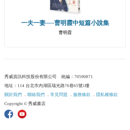
卷六 臉書手語
二○一二年
一夫一妻──曹明霞中短篇小說集
二○一三年
曹明霞
附錄──遙遠的武俠世界
秀威資訊科技股份有限公司 統編：70590871
地址：114 台北市內湖區瑞光路76巷65號1樓
關於我們
．
聯絡我們
．
常見問題
．
服務條款
．
隱私權條款
Copyright © 秀威書店