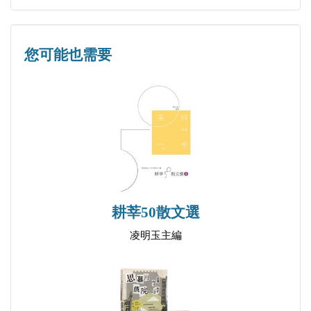
卷三 失聯和解密
與遙遠的流星告別
您可能也需要
寫焦慮的詩
真正的那些年
失聯和解密
失散的記憶
上色的天空
我和文學
卷四 北行風雨
耕莘50散文選
北行風雨
凌明玉主編
卷五 封面故事
封面故事一
封面故事二