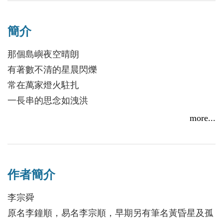
簡介
那個島嶼夜空晴朗
有著數不清的星晨閃爍
常在萬家燈火駐扎
一長串的思念如洩洪
只能用畫筆鉤摹
more...
時光荏苒的青澀薄霧
從夜巿飄散過的油煙
在我們居住的樓房生火
作者簡介
盤旋論證詩藝，場景快速變遷
李宗舜
原名李鐘順，易名李宗順，早期另有筆名黃昏星及孤