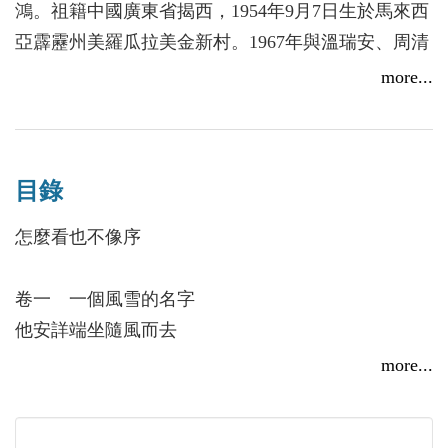
作者看到文壇的朋友右手寫詩，左手寫散文，駕馭工
鴻。祖籍中國廣東省揭西，1954年9月7日生於馬來西
夫超凡，令人景仰。
亞霹靂州美羅瓜拉美金新村。1967年與溫瑞安、周清
一甲子過後，也想重返那些青澀年代，寫些年少情
嘯、廖雁平等創立綠洲社，1972年參加天狼星詩社。
more...
懷，不經修飾的靦腆，無所忌諱的語言，用青春的文
現任天狼星詩社副社長。
字表達出來。
1974年赴臺，肄業於國立政治大學中文系。與溫瑞
《十月涼風──李宗舜散文集》為作者第二本散文
安、方娥真、周清嘯、廖雁平、殷建波及一班同好共
集。是生活的紀錄、也是回憶的紀錄，更是對詩人的
目錄
同創立神州詩社，任副社長。爾後負責神州出版社發
推崇。
行部，擔任青年中國雜誌社社長。曾擔任綠洲期刊、
怎麼看也不像序
天狼星詩刊、神州詩刊、青年中國雜誌，代理員文摘
等刊物主編及跨世紀季刊總編輯，現任馬來西亞留臺
卷一 一個風雪的名字
校友會聯合總會行政主任。
他安詳端坐隨風而去
一個風雪的名字
more...
厭倦的棲所
被遺忘的詩人