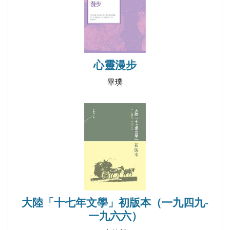
回來，說她忘了說的話。
．學習羽毛．
因為幕妮的失誤，馬拉葛手臂留下火噬的疤痕，因而
心靈漫步
被同學恥笑，經常哭得滿臉鼻涕的回家，幕妮告訴他
畢璞
兩隻手臂上的疤痕，是熊鷹的翅膀，有一天馬拉葛能
學會飛翔。但馬拉葛看見幕妮的眼裡沒有翅膀、沒有
飛，只有不斷往前流動的溪水，然後他看見那溪水從
幕妮的眼眶流出，滴在他的臉上。
大陸「十七年文學」初版本（一九四九-
一九六六）