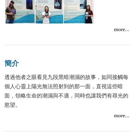
more...
【活動直擊】用書寫面對生命與土地──首屆後山文學年
度新人獎專訪@臺東
2019/11/27
簡介
透過他者之眼看見九段黑暗潮濕的故事，如同接觸每
個人心靈上陽光無法照射到的那一面，直視這些暗
面，領略生命的潮濕與不適，同時也讓我們有尋光的
慾望。
more...
「純甄關心『人』的本質，而不是『自己』的命運，
她的故事裡有很大的旁觀性質，並且以勤勉的個性做