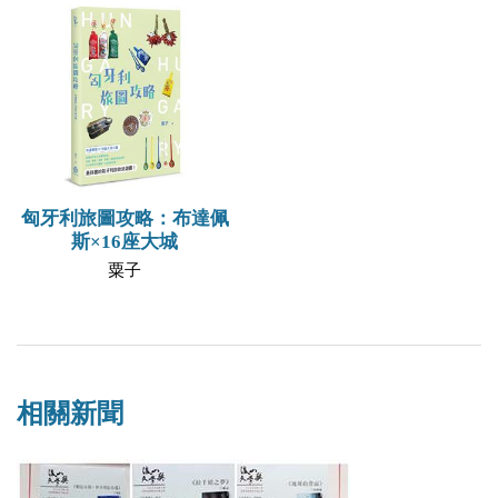
匈牙利旅圖攻略：布達佩
斯×16座大城
粟子
相關新聞