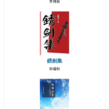
李傳新
銹劍集
朱嘯秋