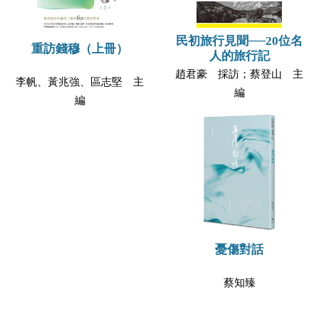
民初旅行見聞──20位名
重訪錢穆（上冊）
人的旅行記
趙君豪 採訪；蔡登山 主
李帆、黃兆強、區志堅 主
編
編
憂傷對話
蔡知臻