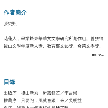
了功課，這讓她的作品有了一個好的開始。」——吳
作者簡介
明益（國立東華大學華文系教授）
張純甄
————————————————————
2019首屆「後山文學年度新人獎」得獎作品三本
花蓮人，畢業於東華華文文學研究所創作組。曾獲得
第一屆「後山文學新人獎」得獎作品──
2019/10/31
後山文學年度新人獎、教育部文藝獎、奇萊文學獎、
地球的背面，太陽不及之處，充滿潮溼與傷痛。
中興湖文學獎、青年文學獎。
more...
————————————————————
一、文學獎
2019後山文學年度新人獎
．地球的背面．
目錄
短篇小說〈好天〉獲107年教育部文藝獎 優選
自他離開那天起，失聰的我開始聽見漏水聲。聲音真
散文〈不曾到遠方〉獲第18屆奇萊文學獎 推薦獎
出版序 後山新秀 嶄露鋒芒／李吉崇
實地勾勒出畫面，我幾乎能看見水滴持續落下，在堅
短篇小說〈學習羽毛〉獲第18屆奇萊文學獎 推薦獎
推薦序 只要跑，風就會跟上來／吳明益
硬的地面開出裙帶的水花，隨著時間的積累，它會蓄
短篇小說〈地球的背面〉獲第35屆中興湖文學獎 佳
自序 我登上一個更好的星球了嗎