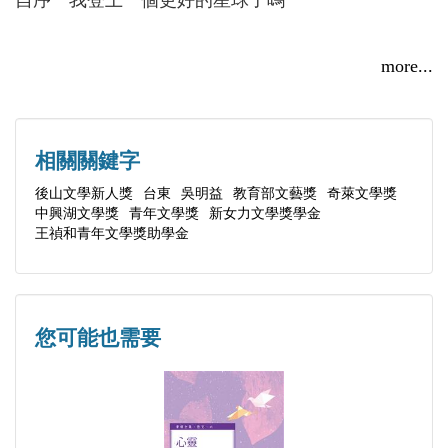
積或侵蝕，最終形成或者毀壞什麼？
作
兒童文學〈聖誕老人問卷調查〉獲第45屆青年文學獎
地球的背面
more...
．好天．
優異獎
好天
表妹身上爬滿深淺不一的瘀傷，新生與枯萎的牽牛花
刺青
放肆在她身上牽藤，表妹邊洗邊哭，那疼痛和著流動
二、文學相關獎學金
學習羽毛
相關關鍵字
的水意欲將她撕裂，我彷彿看見一隻斑馬站在雨中哭
2018年新女力文學獎學金
胡琴製造
後山文學新人獎
台東
吳明益
教育部文藝獎
奇萊文學獎
泣。沒人能從她口中的呢喃問出原因，只知道她一直
2019王禎和青年文學獎助學金
中興湖文學獎
青年文學獎
新女力文學獎學金
人造衛星為何不墜落
期待著好天，等著媽媽來接她回家。
王禎和青年文學獎助學金
聖誕老人問卷調查
三、作品發表於
三間屋
．刺青．
《2018台灣年度詩選》（新詩）
未完成青春期
我在等一個人，一個到死前都遺忘我的人。她在離開
《幼獅文藝》（新詩）
您可能也需要
前一天打電話給我弟弟，說下次去看她時記得帶百合
《人間福報》（散文）
花去，但她沒有打給我。媽媽總是忘了我的存在，就
《MPlus |云閱讀－影樂書年代誌》（書評）
像我童年裡的每個記憶一樣。為她穿壽衣時，我將眼
（網路平台：https://www.mplus.com.tw/author/167）
淚滴在她身上，他們說這樣她就走不開了，我希望她