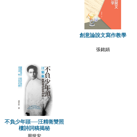
創意論說文寫作教學
張銘娟
不負少年頭──汪精衛雙照
樓詩詞稿揭秘
周世安