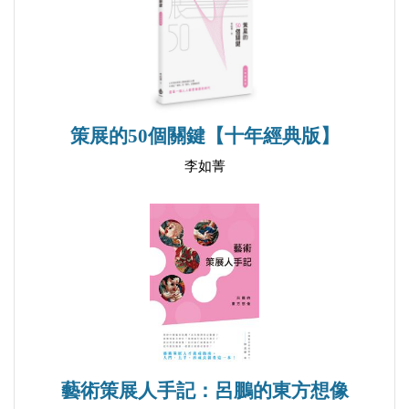
策展的50個關鍵【十年經典版】
李如菁
藝術策展人手記：呂鵬的東方想像