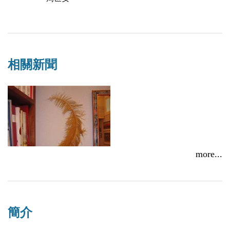
相關新聞
more...
方秀雲：我們對一個藝術家的了解不在一時，而是一輩
子的追求。（下）
簡介
2014/11/17