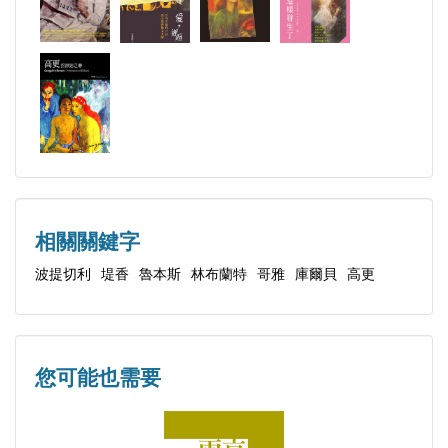
奎斯的〈洛克比維納斯〉
Chapter 6 洞悉心理，勾勒出動人的靈魂：林布蘭特
的〈沐浴的巴絲芭〉
Chapter 7 美呆！即將墜入邪惡的前兆：哥雅的〈裸
女馬雅〉
Chapter 8 玫瑰與百合，游走空間之大：安格爾的
〈瓦平松浴女〉
Chapter 9 寫實，推向極致的展現：居斯塔夫‧庫爾貝
相關關鍵字
的〈世界的源頭〉
波提切利
堤香
魯本斯
林布蘭特
哥雅
庫爾貝
高更
Chapter 10 一種畫，兩種情，訴說了心靈：弗雷德
里克‧雷頓的〈沐浴的賽姬〉
Chapter 11 在驚魂中，看到了美，摸到了蠻荒：高
更的〈死魂窺視〉
您可能也需要
Chapter 12 創作，在慾望之後，呈現的高潮：寶拉‧
莫德松貝克的〈結婚六週年的自畫像〉