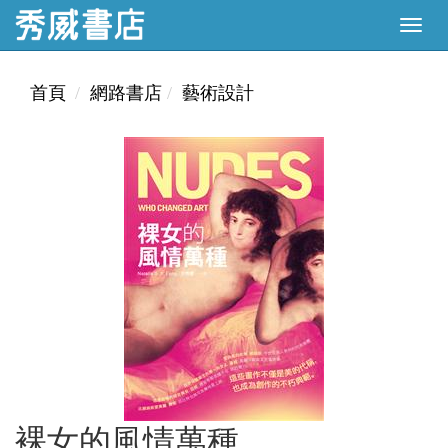
首頁
網路書店
藝術設計
裸女的風情萬種