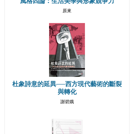
風格四論：生活美學與形象競爭力
原來
杜象詩意的延異──西方現代藝術的斷裂
與轉化
謝碧娥