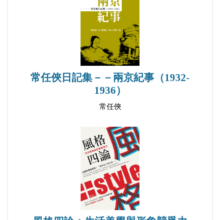
Chapter 13 黃金的元素，性愛的夢牽魂繞：卡斯塔
夫‧克林姆的〈旦妮〉
Chapter 14 直視的鏡頭，全然的情色主義：莫迪利
亞尼的〈張開手臂的沉睡裸女〉
常任俠日記集－－兩京紀事（1932-
1936）
常任俠