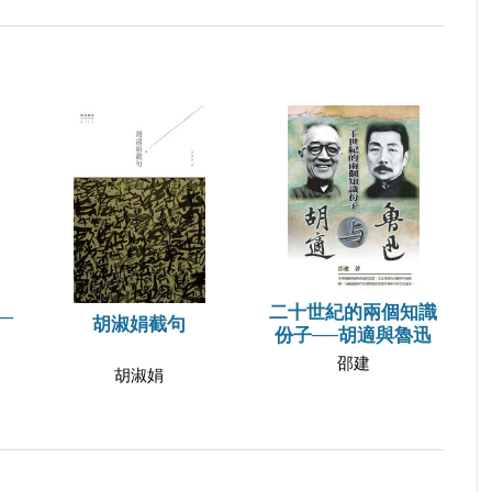
二十世紀的兩個知識
─
胡淑娟截句
份子──胡適與魯迅
邵建
胡淑娟