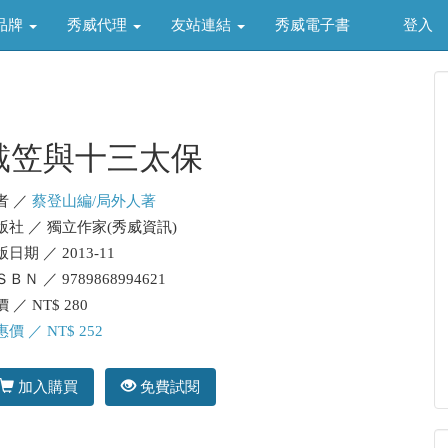
品牌
秀威代理
友站連結
秀威電子書
登入
戴笠與十三太保
者 ／
蔡登山編/局外人著
版社 ／ 獨立作家(秀威資訊)
日期 ／ 2013-11
ＢＮ ／ 9789868994621
 ／ NT$ 280
價 ／ NT$ 252
加入購買
免費試閱