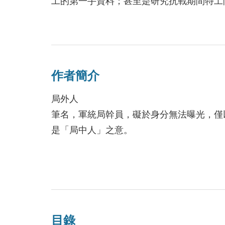
工的第一手資料；甚至是研究抗戰期間特工
政治兩字對他們而言，沒有中立，非友即敵
作者簡介
局外人
筆名，軍統局幹員，礙於身分無法曝光，僅
是「局中人」之意。
目錄