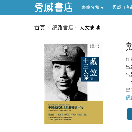
書籍分類
秀威自有
首頁
網路書店
人文史地
作
出
出版
ＩＳ
定價
優惠