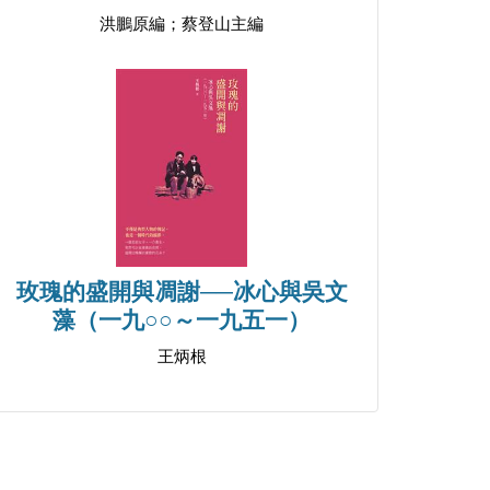
洪鵬原編；蔡登山主編
玫瑰的盛開與凋謝──冰心與吳文
藻（一九○○～一九五一）
王炳根