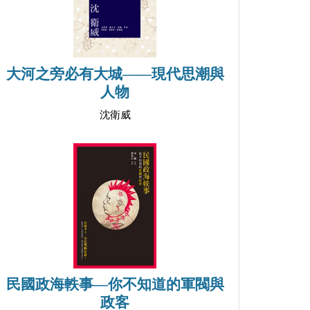
大河之旁必有大城——現代思潮與
人物
沈衛威
民國政海軼事―你不知道的軍閥與
政客