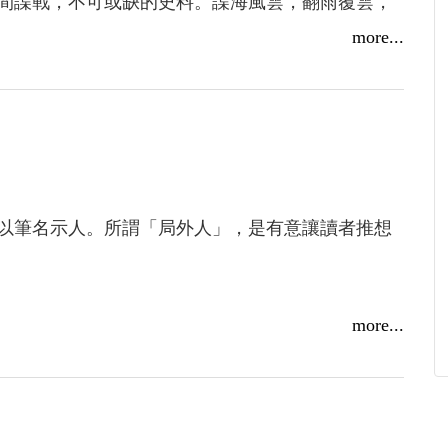
間諜戰，不可或缺的史料。諜海風雲，翻雨覆雲，
！鬥智鬥力，情節緊湊！生死一瞬，間不容髮！
more...
以筆名示人。所謂「局外人」，是有意讓讀者推想
more...