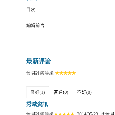
目次
編輯前言
第一章 「軍統局」與十三太保
第二章 「復興社」與別動總隊
第三章 智多星賀衷寒
最新評論
第四章 「計劃家」鄧文儀的升沉
會員評鑑等級
第五章 桂永清之死與其為人
第六章 劉健群怎樣被擠出立法院
第七章 由襄陽失陷說到康澤被俘
良好(1)
普通(0)
不好(0)
第八章 鄭介民「洗手」未成身先死
秀威資訊
第九章 曾擴情的沒落及其他諸人
第十章 戴笠以半根皮帶握大權
會員評鑑等級
2014/05/23
此會員