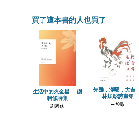
買了這本書的人也買了
先雞．漫啼．大吉─
生活中的火金星──謝
林煥彰詩畫集
碧修詩集
林煥彰
謝碧修