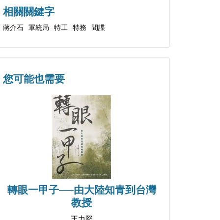
相關關鍵字
蔣介石
軍統局
特工
特務
間諜
您可能也需要
轉眼一甲子──由大陸知青到台灣
教授
王力堅