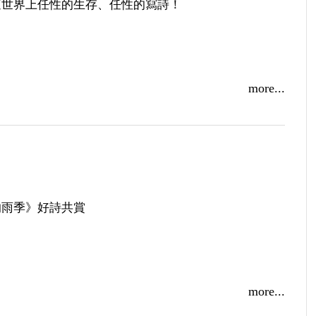
這世界上任性的生存、任性的寫詩！
more...
7台北國際書展秀威浪漫新詩線 不讀詩，不成活
展，秀威活動搶先看！
的雨季》好詩共賞
】楚影：讀詩是一種面對自己的方式，直接的、決絕
more...