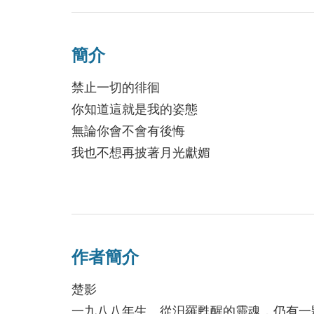
2016/10/12
簡介
【賀】博客來排行榜
禁止一切的徘徊
2015/10/23
你知道這就是我的姿態
無論你會不會有後悔
我也不想再披著月光獻媚
【賀】颱風即將來
就讓時間儘管遙遠
來排行榜，本週秀
聽江湖的水聲不斷
2015/08/07
作者簡介
楚影於這本詩集中所透露出來的古典的、唯
楚影：請用我的作
多，則如同〈宣言〉裡的「我怎能不為你寫
楚影
2015/07/16
誠實，這是楚影詩的體質，也是愛的體質。
一九八八年生。從汨羅甦醒的靈魂，仍有一