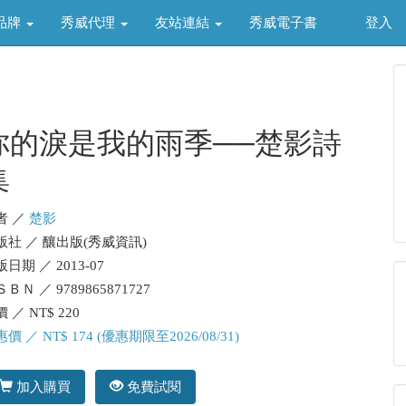
品牌
秀威代理
友站連結
秀威電子書
登入
你的淚是我的雨季──楚影詩
集
者 ／
楚影
版社 ／ 釀出版(秀威資訊)
日期 ／ 2013-07
ＢＮ ／ 9789865871727
 ／ NT$ 220
價 ／ NT$ 174 (優惠期限至2026/08/31)
加入購買
免費試閱