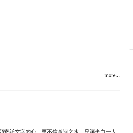
 秀威好書入圍多項榜單
襲，除了泡麵，心靈糧食也不能忽略唷！一起來看博客
more...
威入榜的書有哪些！
美的、誠實的情懷，使得愛與恨不只是苦與痛，更
品讀懂我
下詩／愛你是我最誠實的事」。愛即是詩，愛即是
顆寄託文字的心，更不信黃河之水，只讓李白一人