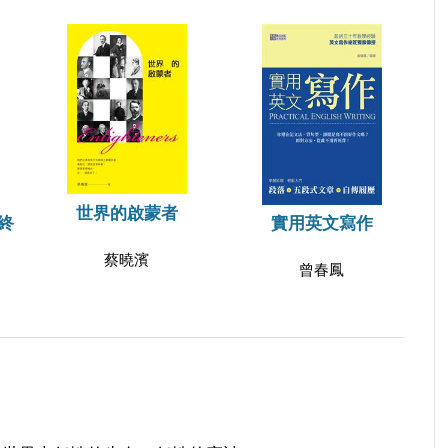
世界的啟蒙者
終
實用英文寫作
蔡曉濱
曾春鳳