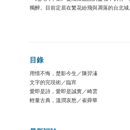
──崎雲
獨醉。目前定居在繁花紛飛與凋落的台北城
目錄
用情不悔，楚影今生／陳羿溱
文字的完現術／臨宵
愛即是詩，愛即是誠實／崎雲
輕量古典，溫潤哀愁／崔舜華
【昨日之島】