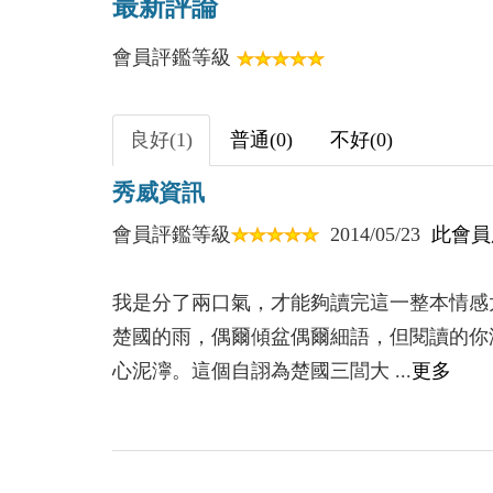
最新評論
如果你看見，你發現
會員評鑑等級
觴
我等你
山鬼
良好(1)
普通(0)
不好(0)
敘述
秀威資訊
九歌
何不笑我走入傾盆
會員評鑑等級
2014/05/23
此會員
四月一號
你的淚是我的雨季
我是分了兩口氣，才能夠讀完這一整本情感
楚國的雨，偶爾傾盆偶爾細語，但閱讀的你
【臣服】
心泥濘。這個自詡為楚國三閭大 ...
更多
真實
逆鱗