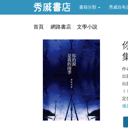
書籍分類
秀威自有
首頁
網路書店
文學小說
作
出
出版
ＩＳ
定價
優惠