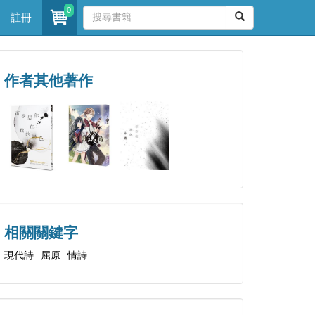
0
註冊
作者其他著作
相關關鍵字
現代詩
屈原
情詩