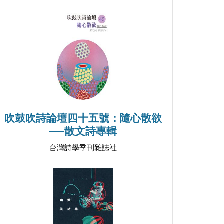
吹鼓吹詩論壇四十五號：隨心散欲
──散文詩專輯
台灣詩學季刊雜誌社