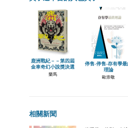
鹿洲戰紀－－第四屆
停售-停售-存有學最
金車奇幻小說獎決選
理論
樂馬
歐崇敬
相關新聞