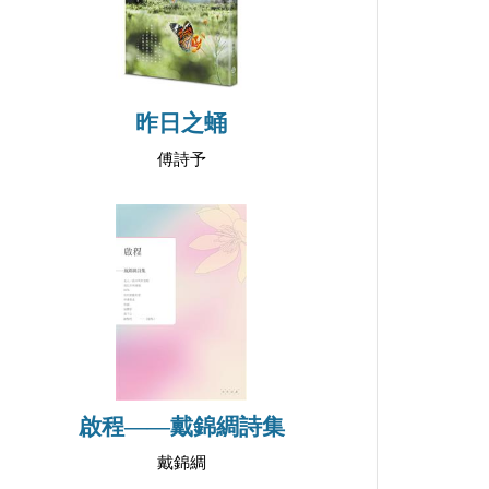
昨日之蛹
傅詩予
啟程——戴錦綢詩集
戴錦綢