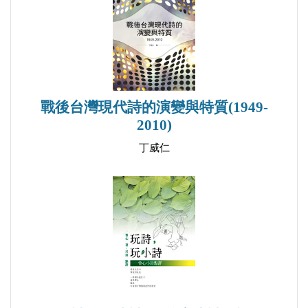
卷二 一九一○年代
兩顆人頭
殺
1912年8月8日《申報》告急
戰後台灣現代詩的演變與特質(1949-
吳江宰食小孩案
2010)
總統是我的兒
丁威仁
日軍山東登陸記
黃克強之死
立志不嫁會
怪法治病一則
戴笠與胡宗南
卷三 一九二○年代
陝西「紅頭」