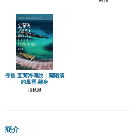
停售-宜蘭海傳說：蘭陽溪
的風雲‧藏身
張秋鳳
簡介