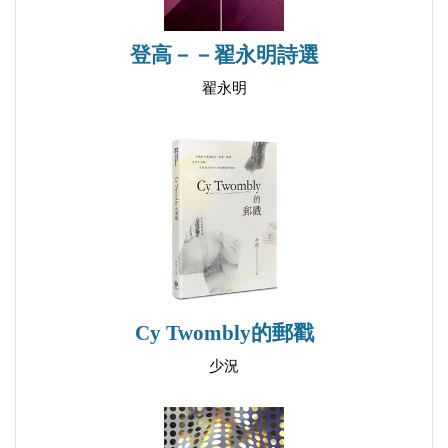
在四川
登高－－翟永明詩選
不相及
說 膽
翟永明
儒教說
與辜鴻銘對話
清廷財神赫德及其團隊
我愛你，中國
伯 駕
丁韙良的痛苦
夜上海
Cy Twombly的郵戳
海上四大金剛之林黛玉獨佔五貢
小 趣
少況
秋石：小便備忘錄
抄倉山舊主《酒話》十四條