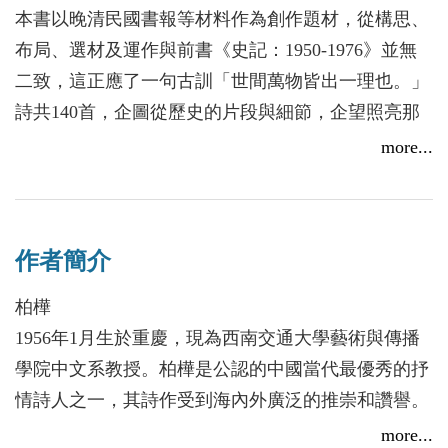
本書以晚清民國書報等材料作為創作題材，從構思、
布局、選材及運作與前書《史記：1950-1976》並無
二致，這正應了一句古訓「世間萬物皆出一理也。」
詩共140首，企圖從歷史的片段與細節，企望照亮那
個時代「黑暗的森林」，重現歷史真實的面貌。
more...
作者簡介
柏樺
1956年1月生於重慶，現為西南交通大學藝術與傳播
學院中文系教授。柏樺是公認的中國當代最優秀的抒
情詩人之一，其詩作受到海內外廣泛的推崇和讚譽。
著作有詩集：《表達》（1988 ，灕江出版社）、
more...