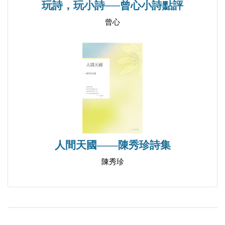
玩詩，玩小詩──曾心小詩點評
桐城狀況，1920
曾心
1920年的陝北人家
羅二姑
張敬堯的逍遙遊
酉陽、秀山、黔江、彭水
獨立進款者
1924，年關一瞥
1924年的南京之暗
列寧之死
人間天國——陳秀珍詩集
死亡日記：中山篇
陳秀珍
蔣介石在黃埔軍校
李春山
津南重案
柳存仁等回憶北京大學的食