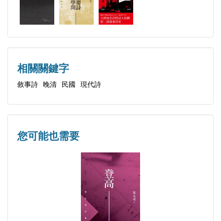
成都反洋暴亂
一位軍機處要員的日程表
知禮的車夫
舉 止
節儉二事
相關關鍵字
燈 下
敘事詩
晚清
民國
現代詩
驚 蟄
恭維對方貶低自己的對話模式
神 樹
您可能也需要
面部毛髮問題
辮 子
剪辮傳說及處方
怪 事
苦力的收支
在山西