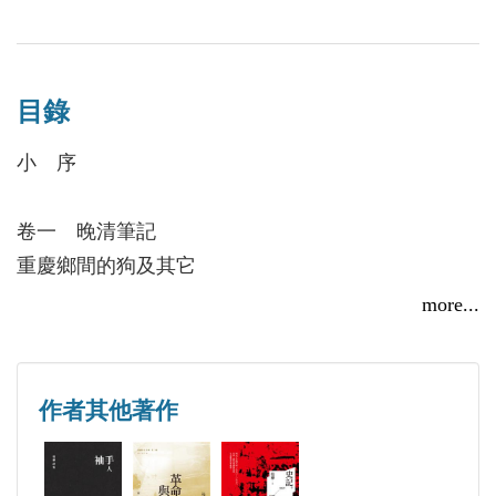
《望氣的人》（1999，臺灣唐山出版社）、《水繪仙
侶──1642-1651：冒辟疆與董小宛》（2008，東方出
版社）、《史記：1950-1976》（2013，秀威出版
目錄
社）；回憶錄：《左邊──毛澤東時代的抒情詩人》
（2001，香港牛津大學出版社）等。
小 序
卷一 晚清筆記
重慶鄉間的狗及其它
小 學
more...
地 痞
榜 樣
母與子
作者其他著作
回鄉偶書
問 道