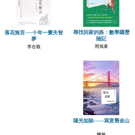
尋找回家的路：數學國歷
落花無言──十年一覺失智
險記
夢
周旭東
李在敬
陽光如賒——寫意舊金山
爾雅