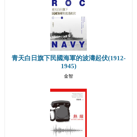
第四章 第二期生獲任國民革命軍將官、上校及授銜
情況的綜合分析
第一節 獲《國民政府公報》頒令任命上校、將
官人員情況綜述
第二節 第二期生獲頒青天白日勳章情況綜述
第三節 第二期生參與黃埔軍校六十周年紀念活
青天白日旗下民國海軍的波濤起伏(1912-
動綜述
1945)
第五章 中共第二期生的主要活動及其作用與影響
金智
第一節 第二期生參與中共創建時期活動情況
第二節 第二期生在黃埔軍校的主要活動情況
第三節 第二期生參加中共第一支武裝力量―葉挺獨
立團情況
第四節 第二期生參加南昌、秋收、廣州起義及創建
紅軍根據地情況