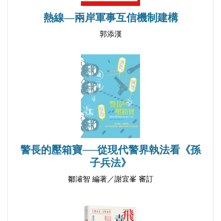
第五節 第二期生參加二十世紀二十年代留學法國勤
熱線—兩岸軍事互信機制建構
工儉學運動
郭添漢
第六節 第二期生參加省港大罷工委員會工人糾察隊
情況
第六章 第二期生的人文地理分佈與考量
第一節 第二期生之人文地理分析
第二節 第二期生分省籍綜述
第七章 第二期生各段歷史時期歸宿情況的分析與綜
合
第一節 北伐國民革命時期犧牲陣亡情況綜述
警長的壓箱寶──從現代警界執法看《孫
第二節 1924年6月至1949年9月亡故情況綜述
子兵法》
第三節 在臺灣、港澳或海外人物情況綜述
鄒濬智 編著／謝宜峯 審訂
第四節 中共黨員1949年10月以前犧牲情況綜述
第五節 中華人民共和國成立後人物情況綜述
第六節 1949年10月以後在大陸亡故情況綜述