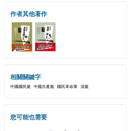
第二節 第二期生「畢業證書」情況介紹
第三節 第二期生畢業前後分發情況
作者其他著作
第二章 部分第二期生入學前受教育與社會經歷
第三章 中國國民黨第二期生在軍校、軍隊、黨務、
警務等方面情況
第一節 中央軍事政治學校的「清黨」
第二節 第二期生在黃埔軍校主要活動情況
第三節 第二期生經受高等軍事教育情況
第四節 第二期生留學其他外國高等（軍事）學校情
相關關鍵字
況綜述
中國國民黨
中國共產黨
國民革命軍
清黨
第五節 第二期生進入中央軍官訓練團受訓情況綜述
第六節 第二期生對民國時期警務界的作用和影響
第七節 第二期生參加中國國民黨黨代會情況綜述
您可能也需要
第八節 第二期生任職國民革命軍部分陸軍師的黨務
情況綜述