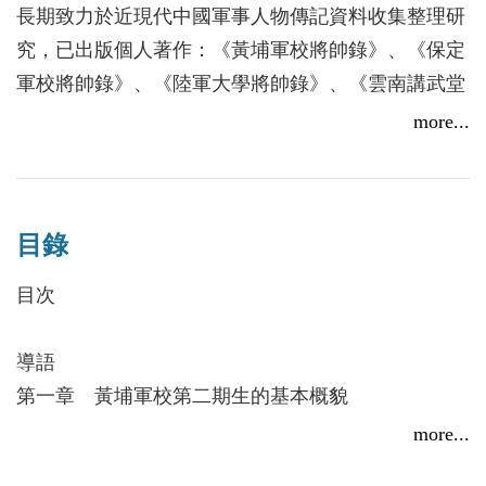
長期致力於近現代中國軍事人物傳記資料收集整理研
究，已出版個人著作：《黃埔軍校將帥錄》、《保定
軍校將帥錄》、《陸軍大學將帥錄》、《雲南講武堂
將帥錄》，以及黃埔軍校研究論述七部著作，累計字
more...
數達一千五百萬字。
目錄
目次
導語
第一章 黃埔軍校第二期生的基本概貌
第一節 第二期生數量考證和學籍辨認情況的說
more...
明