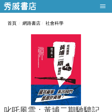
首頁
網路書店
社會科學
叱吒風雲：黃埔二期馳騁記