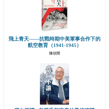
第七節 卒年歸宿未詳人物情況綜述
第八章 第二期生軍事將領與各界名人述略
後記
飛上青天——抗戰時期中美軍事合作下的
航空教育（1941-1945）
陳頌閔