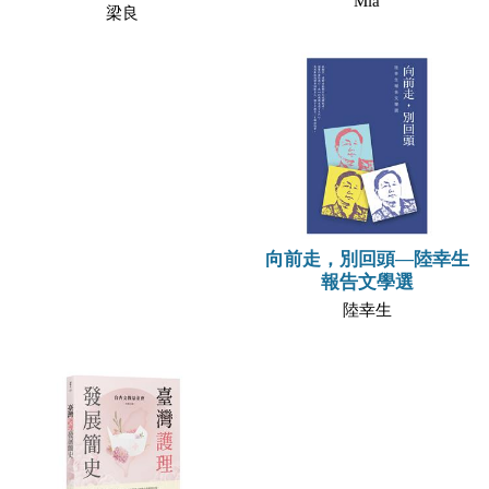
Mia
梁良
向前走，別回頭—陸幸生
報告文學選
陸幸生