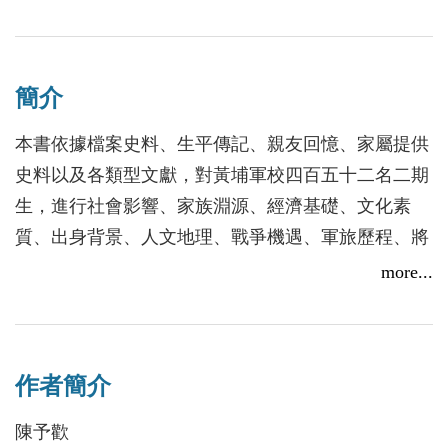
【慶祝黃埔九十周年】兩岸黃埔專家陳予歡 漫談他的研
究機緣
2014/08/18
簡介
本書依據檔案史料、生平傳記、親友回憶、家屬提供
史料以及各類型文獻，對黃埔軍校四百五十二名二期
生，進行社會影響、家族淵源、經濟基礎、文化素
質、出身背景、人文地理、戰爭機遇、軍旅歷程、將
校任官、成長概貌、政治歸宿及歷史詮釋等全方位、
more...
多視角、深層次之分析與研究，形成三十個專題表格
以及各項專題論述，輯錄三百十五名黃埔二期生傳記
及歷史照片。以完備的史料、精密的表格統計，扎實
作者簡介
呈現黃埔第一期生的整體樣貌，是研究中國國民黨、
中國共產黨及現代中國軍事的重要著作。
陳予歡