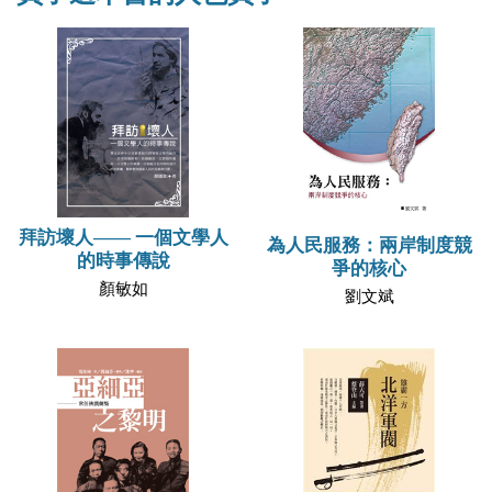
拜訪壞人—— 一個文學人
為人民服務：兩岸制度競
的時事傳說
爭的核心
顏敏如
劉文斌