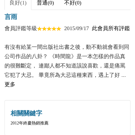
良好(1)
普通(0)
不好(0)
五年間的散佚發表作品，包含詩、散文、小說、翻譯
【附錄】
與評論。
言雨
黑蟻與多巴哥
會員評鑑等級
2015/09/17
此會員所有評鑑
【特別收錄】
林燿德現象與台灣文學史的後現代轉折：
有沒有給某一間出版社出書之後，動不動就會看到同
從《時間龍》的虛擬暴力書寫談起/劉紀蕙
公司作品的八卦？ 《時間龍》是一本怎樣的作品真
的很難斷定， 連鄙人都不知道該說喜歡，還是痛罵
它犯了大忌。 畢竟所為大忌這種東西，遇上了好 ...
更多
相關關鍵字
2012年終慶熱銷推薦