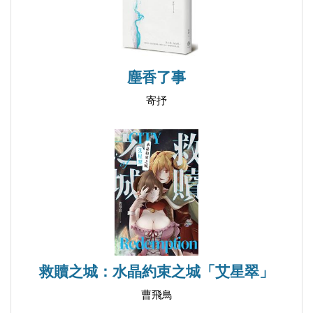
塵香了事
寄抒
救贖之城：水晶約束之城「艾星翠」
曹飛鳥