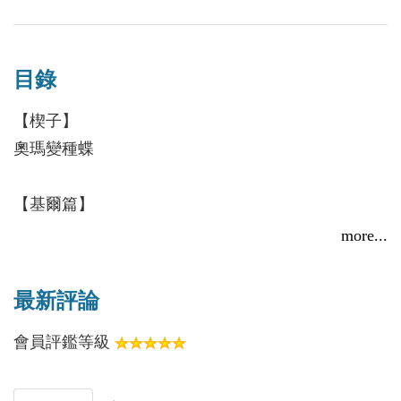
藝獎等多項大獎。
著有短篇小說集《惡地形》、《大東區》、《非常的
日常》；長篇小說集《解謎人》、《一九四七．高砂
目錄
百合》、《大日如來》、《時間龍》；詩集《銀碗盛
雪》、《都市終端機》、《妳不瞭解我的哀愁是怎樣
【楔子】
一回事》、《都市之甍》、《一九九○》、《不要驚
奧瑪變種蝶
動不要喚醒我所親愛》；散文集《一座城市的身
世》、《迷宮零件》、《鋼鐵蝴蝶》；評論集《一九
【基爾篇】
四九以後──台灣新世代詩人初探》、《不安海域──
追隨者
more...
台灣新世代詩人新探》、《羅門論》、《重組的星
空》、《期待的視野》、《世紀末現代詩論集》、
【奧瑪篇】
最新評論
《敏感地帶──探索小說的意識真象》等。二○○一年
巨像族
楊宗翰曾主編一套五冊之「林燿德佚文選」(《新世
會員評鑑等級
新大陸
代星空》、《邊界旅店》、《黑鍵與白鍵》、《將軍
時間龍
的版圖》、《地獄的佈道者》)，收錄作者人生最後