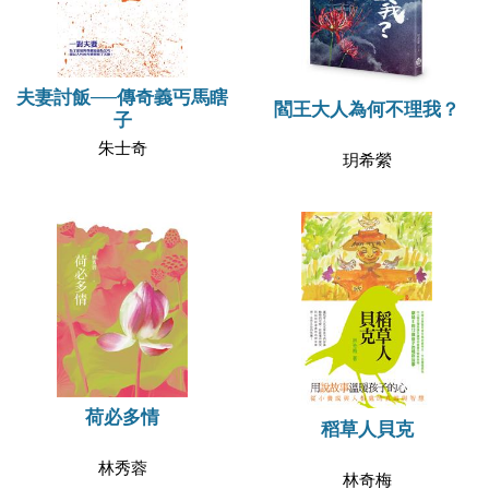
夫妻討飯──傳奇義丐馬瞎
閻王大人為何不理我？
子
朱士奇
玥希縈
荷必多情
稻草人貝克
林秀蓉
林奇梅