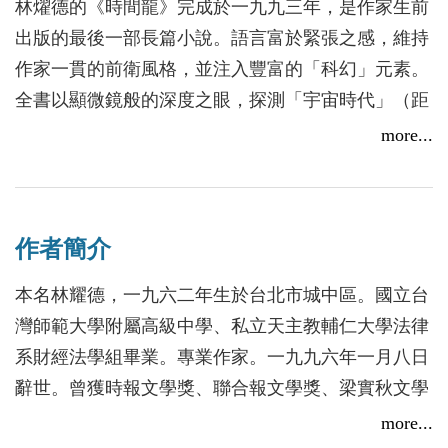
林燿德的《時間龍》完成於一九九三年，是作家生前
出版的最後一部長篇小說。語言富於緊張之感，維持
作家一貫的前衛風格，並注入豐富的「科幻」元素。
全書以顯微鏡般的深度之眼，探測「宇宙時代」（距
鬼才作家林燿德生前最後一部小說《時間龍》內容試閱
今約七、八百年後的未來世界）人類面對權力與欲望
more...
2016/01/25
的角逐，文明卻宛如一枚老舊金幣經過不斷翻模，仍
無法將血腥與屠戮「包括在外」。評論家多半指出小
說情節的詭奇變化與二十世紀末台灣社會的關連。然
作者簡介
而，讀者或可從中開鑿更多的線索，關於人類文明價
值的延續，生態又如何在死滅和新生間曲現了移動的
本名林耀德，一九六二年生於台北市城中區。國立台
軌跡……。
灣師範大學附屬高級中學、私立天主教輔仁大學法律
系財經法學組畢業。專業作家。一九九六年一月八日
辭世。曾獲時報文學獎、聯合報文學獎、梁實秋文學
獎、全國優秀青年詩人獎、全國學生文學獎、國家文
more...