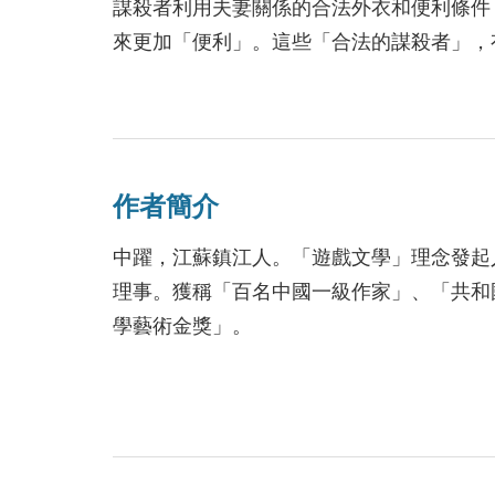
謀殺者利用夫妻關係的合法外衣和便利條件
來更加「便利」。這些「合法的謀殺者」，
人性的弱點所逼，被迫無奈而置對方於死地
那些被謀殺者，有的成了無辜的犧牲品，有
惡人，多行不義招來殺身之禍。
作者簡介
中躍，江蘇鎮江人。「遊戲文學」理念發起
理事。獲稱「百名中國一級作家」、「共和
學藝術金獎」。
至今已在《人民文學》、《收穫》等海內外
刊》、《小說選刊》、《小說月報》、《作
的《中國最佳短篇小說精選》。小說《世紀