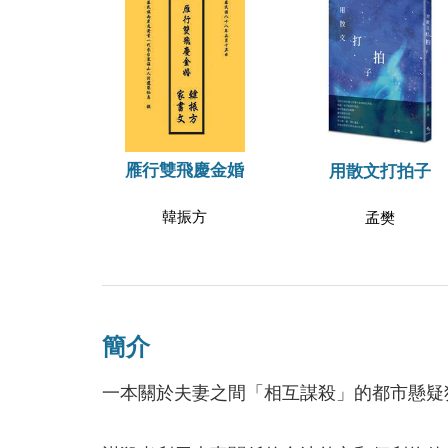
雁行雙飛慶金婚
用散文打拍子
韓振方
孟樊
簡介
一本關於夫妻之間「相互謀殺」的都市懸疑