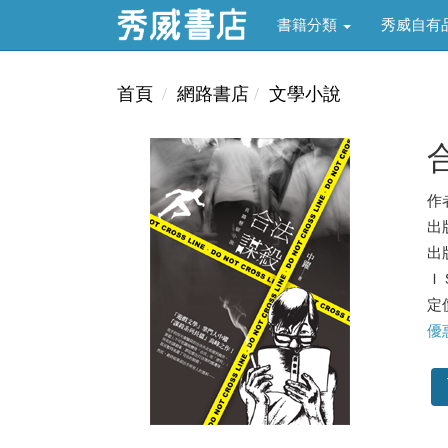
書籍分類
秀威自有
首頁
網路書店
文學小說
作
出
出版
ＩＳ
定價
優惠