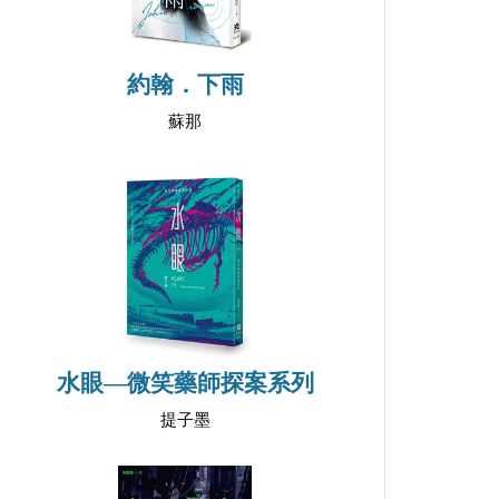
約翰．下雨
蘇那
水眼—微笑藥師探案系列
提子墨