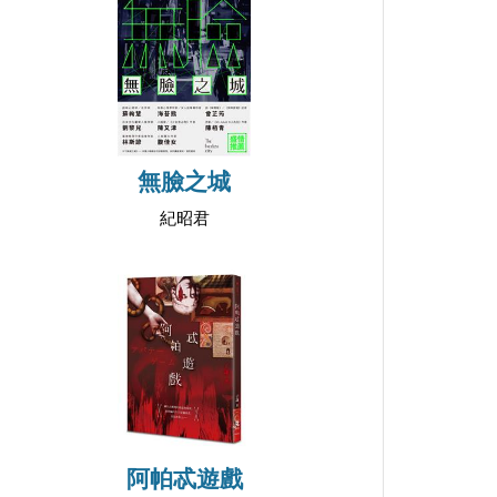
無臉之城
紀昭君
阿帕忒遊戲