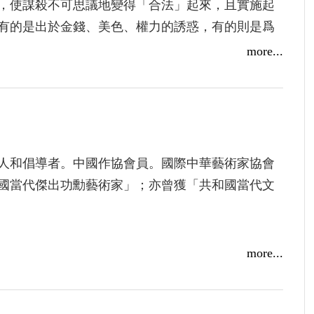
，使謀殺不可思議地變得「合法」起來，且實施起
有的是出於金錢、美色、權力的誘惑，有的則是爲
。
more...
的是自身的精神、心理出了問題，有的則是人渣、
人和倡導者。中國作協會員。國際中華藝術家協會
國當代傑出功勳藝術家」；亦曾獲「共和國當代文
名刊發表小說逾二百萬字。作品多次被《詩選
more...
品與爭鳴》等轉載。多部作品獲中國作協評選出版
病毒》被收入《中國文學五十年》歷史文獻。部分