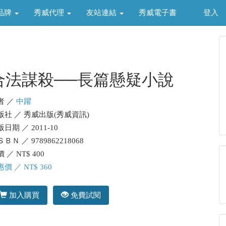
品牌
秀威代理
友站連結
秀威電子書
登入
合法謀殺──長篇懸疑小說
者 ／
中躍
版社 ／ 秀威出版(秀威資訊)
日期 ／ 2011-10
ＢＮ ／ 9789862218068
 ／ NT$ 400
價 ／ NT$ 360
加入購買
免費試閱