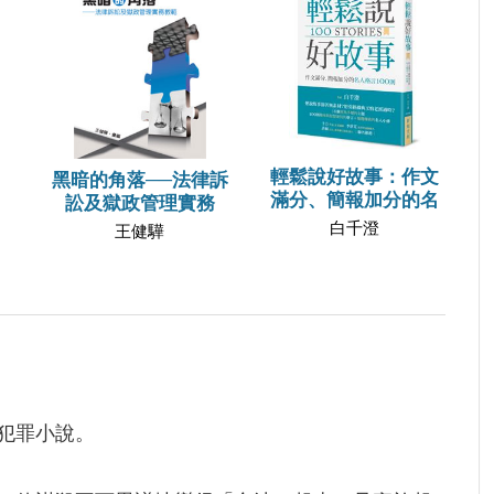
輕鬆說好故事：作文
黑暗的角落──法律訴
滿分、簡報加分的名
訟及獄政管理實務
白千澄
王健驊
犯罪小說。