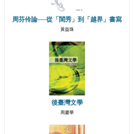
周芬伶論──從「閨秀」到「越界」書寫
黃益珠
後臺灣文學
周慶華