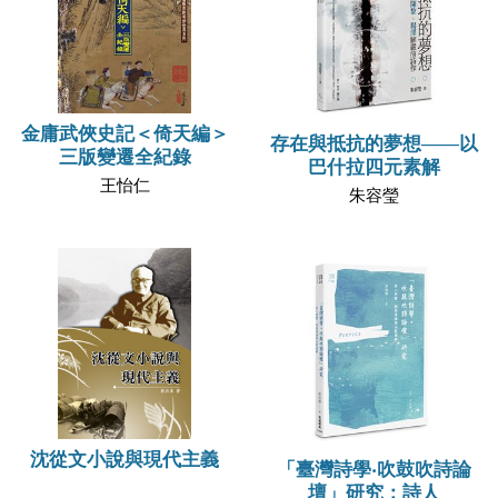
金庸武俠史記＜倚天編＞
存在與抵抗的夢想——以
三版變遷全紀錄
巴什拉四元素解
王怡仁
朱容瑩
沈從文小說與現代主義
「臺灣詩學‧吹鼓吹詩論
壇」研究：詩人