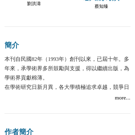
劉洪濤
蔡知臻
簡介
本刊自民國82年（1993年）創刊以來，已屆十年。多
年來，承學術界多所鼓勵與支援，得以繼續出版，為
學術界貢獻棉薄。
在學術研究日新月異，各大學積極追求卓越，競爭日
益激烈之環境下，為使本刊更符合學術期刊應有之嚴
more...
謹標準，本刊從第十期起，從事多項重要改革：
一、 本刊原為本系同人刊物，所載稿件均是同人作
品，審查工作亦由同人分擔。此項編輯方法，固然可
作者簡介
積極促進本系同人之研究風氣，然未能廣納校外優秀