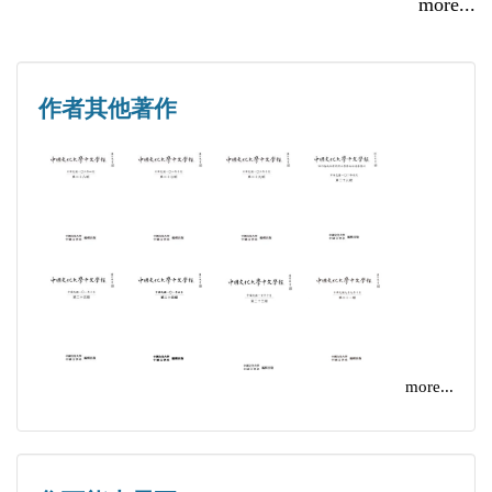
more...
第十期起，每篇論文增加英文提要、關鍵詞及目錄。
從陽松玠《談藪》裡的諧謔敘事簡論南北朝、隋朝文
人的
本期承校內外學者踴躍來稿，來稿共18篇，刊出6
意識型態 李昭鴻
作者其他著作
篇。
《宋元舊本書經眼錄》探考 郭美玲
翁方綱書學思維探論─與阮元〈南北書派論〉、
〈北碑南帖論〉等文作一較論 孫守真
more...