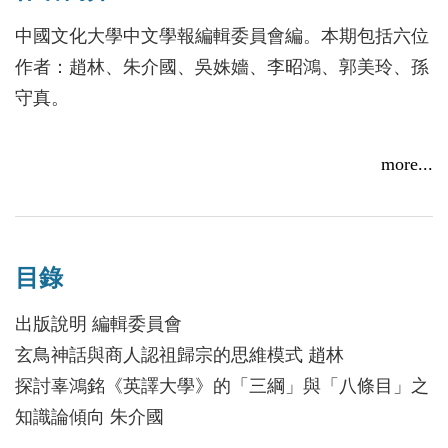
論著，以收觀摩之效，不無遺憾。自第十期起，本刊
中國文化大學中文學報編輯委員會編。本期包括六位
公開園地，接受外稿，成為一公開發行之學術期刊。
作者：趙林、朱介國、吳姝嬙、李昭鴻、郭美玲、孫
二、 本刊已往編輯委員及審稿工作，均由同人擔
守真。
負。為建立公開公正之審查及編輯制度，第十期起，
編輯委員由校外學者及本系同人共同組成。本期校外
more...
委員金榮華教授、林慶彰教授、王國良教授、王文顏
教授、丁原基教授，均是各有專精、望重士林之學
者，為本刊提供甚多寶貴意見。
三、 本刊原為年刊，為方便來稿能早日刊出，自第
目錄
十期起改為半年刊，每年四月及十月出版。全年接受
出版說明 編輯委員會
投稿。
玄鳥神話與商人認祖歸宗的思維模式 趙林
四、 本刊原為直行排印，為方便外國文獻及網路資
探討辜鴻銘《英譯大學》的「三綱」與「八條目」之
料之引用，第十期起改為橫式排印。
知識論傾向 朱介國
五、 為符合學術期刊之規範及方便外國學者利用，
歌仔冊《大舜耕田坐天歌》試探 吳姝嬙