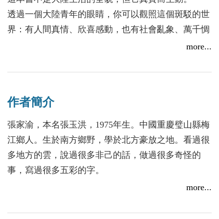
透過一個大陸青年的眼睛，你可以觀照這個斑駁的世
界：有人間真情、欣喜感動，也有社會亂象、萬千惆
悵。
more...
或許這一個世界與你了解的世界有交集、有區隔，但
是有一點，它如此真實地存在著，讓人心動……
作者簡介
張家渝，本名張玉洪，1975年生。中國重慶璧山縣梅
江鄉人。生於南方鄉野，學於北方豪放之地。看過很
多地方的雲，說過很多非己的話，做過很多奇怪的
事，寫過很多五彩的字。
現居北京，執教於中國勞動關係學院文化傳播學院。
more...