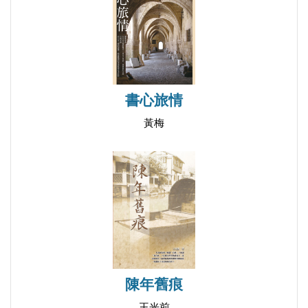
閒話重慶人的語言：金錢的別名
閒話重慶人的語言：看稀奇
閒話重慶人的語言：堂客別說
閒話重慶人的語言：「落地桃子」隨想
閒話重慶人的語言：鏵口與耙子
書心旅情
閒話重慶人的語言：洗白
黃梅
閒話重慶人的語言：割裂與決架
重慶，重慶，我又愛又恨的重慶
北京：自我放大的城市
北京人的北京？
武漢，武漢，大武漢
赴台旅遊的荒謬規定
昆明印象記
隆中記
陳年舊痕
體驗苟各莊
王光前