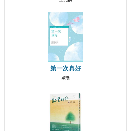
雨中登古長城
還有哪一個行業沒問題？
國慶閱兵給誰看？
多難一定會興邦嗎？
淚別或吻別─獻給高校畢業生
一場公開的北京毆打事件
在中國，死是容易的
第一次真好
《孔雀》：那些草根階層的愛恨情仇
畢璞
顛沛流離後的親情之美─評電影《我的兄弟姐妹》
《金剛》：人獸情未了
母親
姑父
紀念唐安全君
晚安，我的民工兄弟