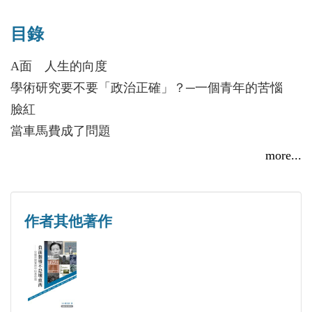
目錄
A面 人生的向度
學術研究要不要「政治正確」？─一個青年的苦惱
臉紅
當車馬費成了問題
致命的老鄉
more...
有多少人讓你一生銘記
非典時期的怕和愛─一個研究生的日記
重裝人生的作業系統
作者其他著作
不缺時間的中國人
你的品牌烙印在哪兒
說歧視
我為什麼反對向領導人下跪？