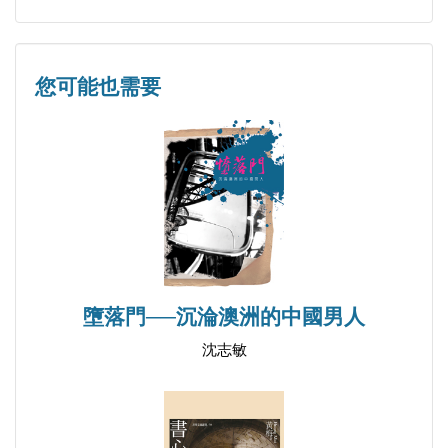
被動
論研究生導師制應該緩行
上學就像喝醉酒
您可能也需要
偉大的作品
缺乏常識的人
人人都當公務員？
《油漆未乾》：我們都給異化了
一個平民的格言─卅年頓悟錄
一個非「兩會」代表的N個提案
墮落門──沉淪澳洲的中國男人
B面 旅途的風景
沈志敏
閒話重慶人的語言
閒話重慶人的語言：重慶語言中的「吃吃喝喝」
閒話重慶人的語言：腦殼