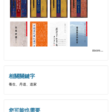
（二）節氣唱和
（三）勸世感懷
（四）丹法秘要
（五）旁參儒釋
三．丹道雜談（師徒日常問答）
要言三則
一．本書分嘉言錄（閻子龍先生語錄）、龍池一
more...
滴（閻子龍先生詩詞及楹聯）、
丹道雜談（師徒日常問答）三大部分，順序編排皆是
按丹道修行次第有規律編排，望
相關關鍵字
讀者悉知。
養生、丹道、道家
二．本書中，中密要中的內容為丹法之核心，道
盡天機，望讀者重之。
四．本書中，「」字本為「上日下丁」，康熙字
典中釋義為空。中二字為本門祖師對玄關的另一稱
您可能也需要