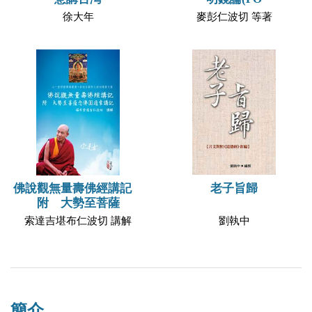
徐大年
麥彭仁波切 等著
老子旨歸
佛說觀無量壽佛經講記
附 大勢至菩薩
劉執中
索達吉堪布仁波切 講解
簡介