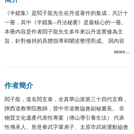
《半鐺集》是閻子龍先生在丹道著作的集成，共計十
一冊，其中《半鐺集--丹法秘要》是最核心的一冊。
本冊內容是作者閻子龍先生多年來以丹道實修為主
旨，針對修持的具體指導和闡述整理而成。 因內容
多是自身體會及與弟子之間的交流指導，故用語精
more...
鍊、直指丹道實修秘要，天機盡洩，是指導丹道實修
者極其難得、非常實用的“速查手冊”。
其中還有閻子龍先生積年所作的詩詞楹聯，是作者對
作者簡介
大道理解的自然顯露，以內丹為核心圭旨，內容涉獵
爐鼎、藥物、火侯; 祖師讚頌; 勸世感懷等，內丹實修
閻子龍，道名閻玄泰，全真華山派第三十四代玄裔，
密意反覆出現。
陝西道教學院教師，晉中市道教協會副秘書長。 非
看下方擾擾紅塵，富貴幾時，只抵五更炊黍夢
物質文化遺產代表性專案（傅山導引養生法） 代表
溯上界茫茫浩劫，神仙不老，全憑一點度人心
性傳承人、形意拳武字輩弟子、太原市武術運動協會
作者慈悲心切，丹道修鍊者在閱讀時不可不知。