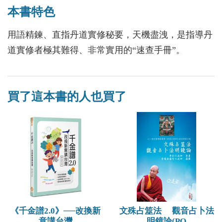
本書特色
用語精鍊、直指丹道實修秘要，天機盡洩，是指導丹
道實修者極其難得、非常實用的“速查手冊”。
買了這本書的人也買了
《千金譜2.0》──改換新
文殊占筮法 觀音占卜法
意講台灣
明鏡論(PO