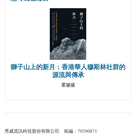
謂，且更為形象。
自序聯 一
道不可道 因眾人且勉強道道
名非常名 為自己休刻意名名
自序聯 二
絮絮叨叨忙忙碌碌兢兢業業放膽做幾樁好事
獅子山上的新月：香港華人穆斯林社群的
猶猶豫豫提提防防恍恍惚惚小心成一個壞人
源流與傳承
霍揚揚
秀威資訊科技股份有限公司 統編：70590871