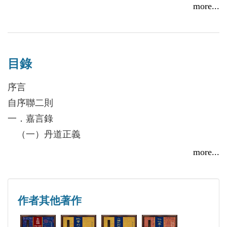
副主席、太原市形意拳協會副主席，中國武術家運動
more...
協會--車派形意拳研究會副主席。
自幼習武，先後師從安慰、任德、許有德三位先生，
系統學習了形意拳、八卦掌、太極拳、三皇炮捶等拳
目錄
械及丹道功法。後拜在華山鄒通玄道長門下出家修
行，對丹道的義理及修持有較深入研究。
序言
自序聯二則
一．嘉言錄
（一）丹道正義
（二）命功抉微
more...
（三）性功直指
（四）中秘要
二．龍池一滴
作者其他著作
（一）祖師讚頌