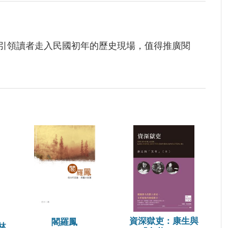
引領讀者走入民國初年的歷史現場，值得推廣閱
資深獄吏：康生與
閣羅鳳
林