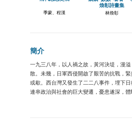
煥彰詩畫集
季蒙、程漢
林煥彰
簡介
一九三八年，以人禍之故，黃河決堤，漫溢
散。未幾，日軍西侵開啟了艱苦的抗戰，緊
或歇。西台灣又發生了二二八事件，埋下日
連串政治與社會的巨大變遷，憂患遂深，體
現場出發，還原此段歷史被埋沒的真相與內