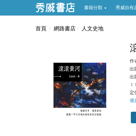
書籍分類
秀威自有
首頁
網路書店
人文史地
作
出
出版
ＩＳ
定價
優惠