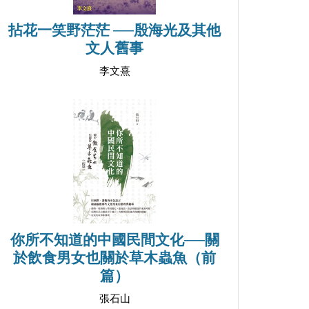
拈花一笑野茫茫 ──殷海光及其他
文人舊事
李文熹
你所不知道的中國民間文化──關
於飲食男女也關於草木蟲魚（前
篇）
張石山