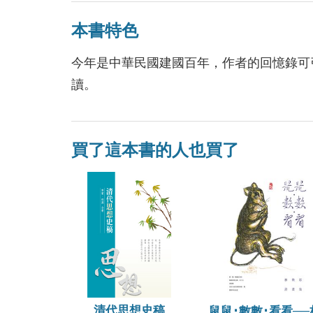
本書特色
今年是中華民國建國百年，作者的回憶錄可
讀。
買了這本書的人也買了
清代思想史稿
鼠鼠･數數･看看──