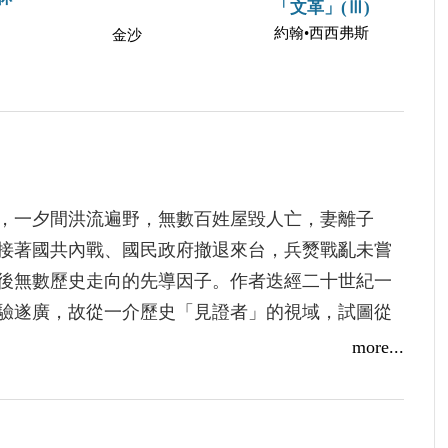
「文革」(Ⅲ)
約翰•西西弗斯
金沙
，一夕間洪流遍野，無數百姓屋毀人亡，妻離子
接著國共內戰、國民政府撤退來台，兵燹戰亂未嘗
後無數歷史走向的先導因子。作者迭經二十世紀一
驗遂廣，故從一介歷史「見證者」的視域，試圖從
涵，以啟示未來。
more...