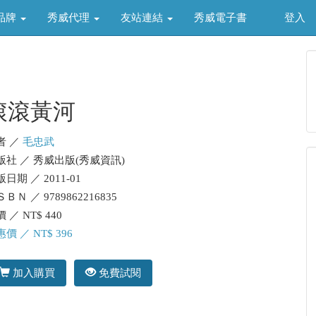
品牌
秀威代理
友站連結
秀威電子書
登入
滾滾黃河
者 ／
毛忠武
版社 ／ 秀威出版(秀威資訊)
日期 ／ 2011-01
ＢＮ ／ 9789862216835
 ／ NT$ 440
價 ／ NT$ 396
加入購買
免費試閱