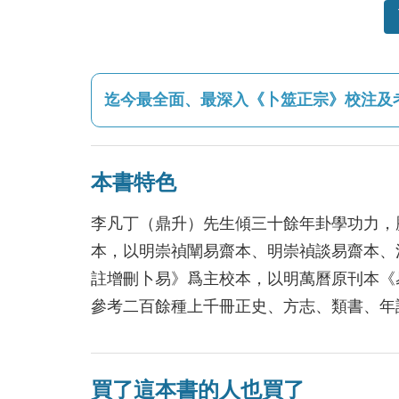
迄今最全面、最深入《卜筮正宗》校注及考
本書特色
李凡丁（鼎升）先生傾三十餘年卦學功力，
本，以明崇禎闡易齋本、明崇禎談易齋本、
註增刪卜易》爲主校本，以明萬曆原刊本《
參考二百餘種上千冊正史、方志、類書、年
買了這本書的人也買了