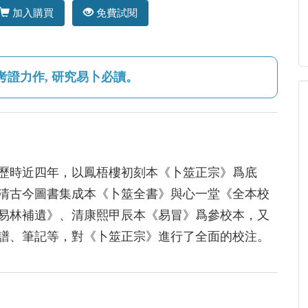
加入購買
免費試閱
證力作, 研究易卜必讀。
歷時近四年，以鳳梧樓初刻本《卜筮正宗》爲底
清古今圖書集成本《卜筮全書》與心一堂《全本校
易林補遺》、清康熙甲辰本《易冒》爲參校本，又
譜、筆記等，對《卜筮正宗》進行了全面的校注。