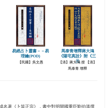
易經占卜靈書－－易
馬泰青增釋蔣大鴻
理鑰(POD)
《陽宅真詮》附《三
元
【民國】吳文愚
【清】蔣大鴻 授 【清】
馬泰青 增釋
完成名著《卜筮正宗》，書中對明開國重臣劉伯溫撰