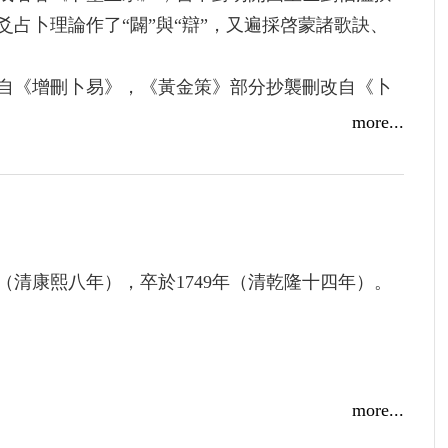
占卜理論作了“闢”與“辯”，又遍採啓蒙諸歌訣、
自《增刪卜易》，《黃金策》部分抄襲刪改自《卜
more...
卦學功力，歷時近四年，以鳳梧樓初刻本《卜筮正
易齋本、清古今圖書集成本《卜筮全書》與心一堂
原刊本《易林補遺》、清康熙甲辰本《易冒》爲參
類書、年譜、筆記等，對《卜筮正宗》進行了全面
（清康熙八年），卒於1749年（清乾隆十四年）。
注釋，對典故與史實追本溯源，對原著與《卜筮全
被刪改的文本作了補錄。此外，還對王洪緒的家
《黃金策》的作者之爭、《卜筮全書》諸版本的優
傳與序等作了整理。
科學系。壬子年生人，己巳年起習易，長於六爻梅
more...
《易文化》。2015年在心一堂出版《全本校註增