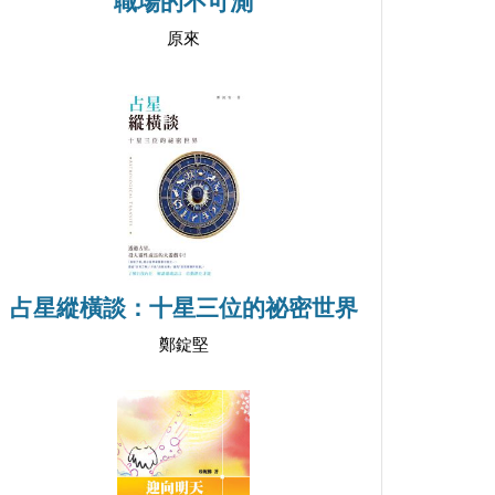
職場的不可測
原來
占星縱橫談：十星三位的祕密世界
鄭錠堅