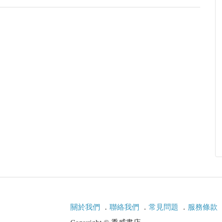
著文章，但求十年一劍，忘懷寒暑。
關於我們
．
聯絡我們
．
常見問題
．
服務條款