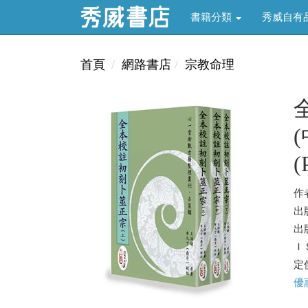
書籍分類
秀威自有
首頁
網路書店
宗教命理
(
作
出
出版
ＩＳ
定價
優惠