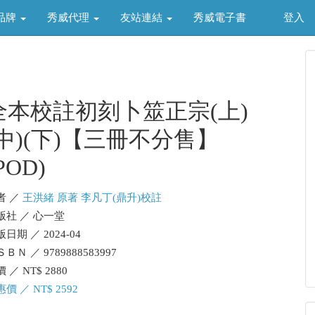
品牌
秀威代理
友站連結
秀威電子書
登入
全本校註初刻卜筮正宗(上)
(中)(下)【三冊不分售】
POD)
者 ／
王洪緒 原著 李凡丁(鼎升)校註
版社 ／ 心一堂
日期 ／ 2024-04
ＢＮ ／ 9789888583997
 ／ NT$ 2880
價 ／ NT$ 2592