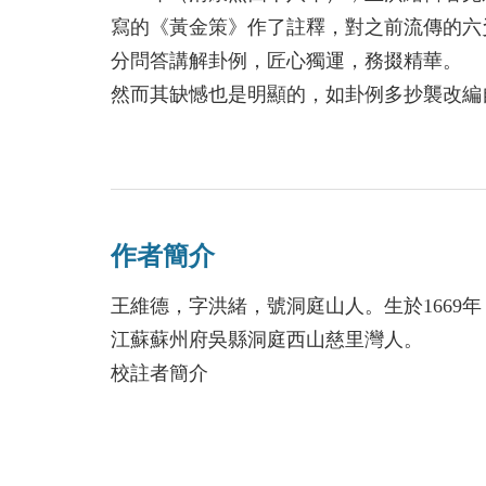
寫的《黃金策》作了註釋，對之前流傳的六爻
分問答講解卦例，匠心獨運，務掇精華。
然而其缺憾也是明顯的，如卦例多抄襲改編
筮全書》，因不夠嚴謹又增加了新的錯誤。
有鑑於此，李凡丁（鼎升）先生傾三十餘年
宗》爲底本，以明崇禎闡易齋本、明崇禎談
《全本校註增刪卜易》爲主校本，以明萬曆
作者簡介
校本，又參考二百餘種上千冊正史、方志、
的校注。
王維德，字洪緒，號洞庭山人。生於1669年
《全本校註初刻卜筮正宗》對生僻字詞精準
江蘇蘇州府吳縣洞庭西山慈里灣人。
書》、《黃金策》的錯誤提出修正意見，對
校註者簡介
族、生平及著述作了詳盡的考證與評介，對
劣作了分析，對與王洪緒相關的、它書中的
李凡丁，網名鼎升，畢業於山西大學計算機
花，旁及子平玄空。曾創辦大型網絡易學論壇