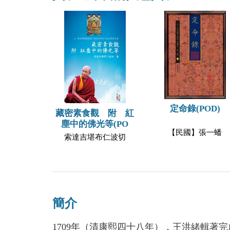
定命錄(POD)
藏密素食觀 附 紅
塵中的佛光等(PO
【民國】張一蟠
索達吉堪布仁波切
簡介
1709年（清康熙四十八年），王洪緒輯著