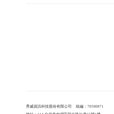
刪卜易》，廣受好評。
幼稟君子不器之庭訓，以擁書百城自得。每
秀威資訊科技股份有限公司 統編：70590871