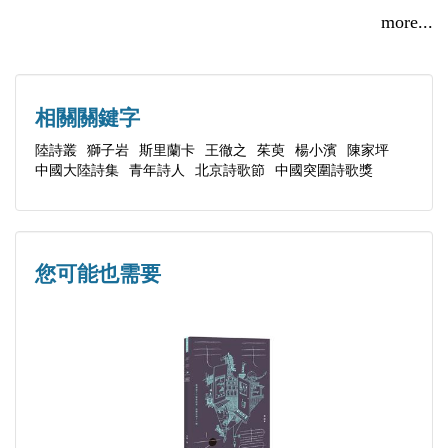
【輯一】詩選74首
more...
林蔭道
兵馬俑
我從空氣中的金色劃過
相關關鍵字
冷和熱
陸詩叢
獅子岩
斯里蘭卡
王徹之
茱萸
楊小濱
陳家坪
中國大陸詩集
青年詩人
北京詩歌節
中國突圍詩歌獎
枇杷
普林斯頓蘋果園
碑帖
從查爾斯河出發
您可能也需要
路人致她鏡頭下的女孩
返程
獅子岩
穿越雅拉
加勒，雨