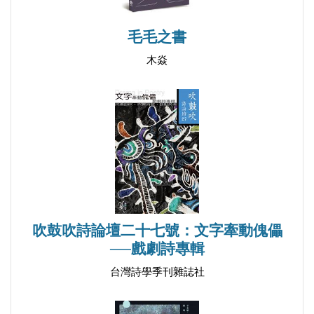
敖包
烏鶇鳥──贈從安
毛毛之書
外灘行──贈子瓜，兼示蔌弦，作焉
木焱
美杜莎
卡呂冬狩獵──贈朱雪頤
悼W.H.奧登
夫婦
尼斯海灘
馬塞納廣場
在新城區
在皇帝頭像前
吹鼓吹詩論壇二十七號：文字牽動傀儡
審判
──戲劇詩專輯
穿過黑水鎮
台灣詩學季刊雜誌社
在碼頭區
教堂音樂會