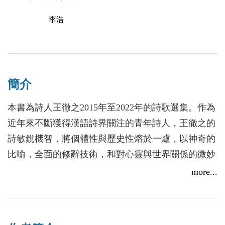
李浩
簡介
本書為詩人王徹之2015年至2022年的詩歌選集。作為
近年來不斷獲得漢語詩界關注的青年詩人，王徹之的
詩敏銳機智，將個體性與歷史性熔於一爐，以神奇的
比喻，全面的修辭技術，和對心靈與世界關係的微妙
感受力形成獨特的個人風格。
more...
入選作品從整體上較為清晰地勾勒了王徹之近年詩藝
路徑的演化，著力探索流動的當代語境下，個體生活