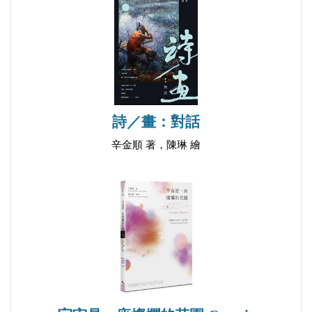
諾頓行
搬家──贈西啞
修補
馬
搬家．其二
詩／畫：對話
書店
粉紅琵鷺
辛金順 著，陳琳 繪
截句
大英博物館
克里特島
思念
疫時．其一
疫時．其二
疫時．其三