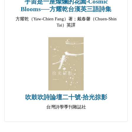
宇宙是一座燦爛的花園‧Cosmic
疫時．其四
Blooms──方耀乾台漢英三語詩集
疫時．其五
方耀乾（Yaw-Chien Fang）著；戴春馨（Chuen-Shin
疫時．其六
Tai）英譯
疫時．其七
疫時．其八
海口站
淮海路
黑魚
灰鷺
褶皺──贈蔣浩
黑眼圈
吹鼓吹詩論壇二十號‧拾光掠影
魔鬼
台灣詩學季刊雜誌社
備課
一位女士的畫像
日記本