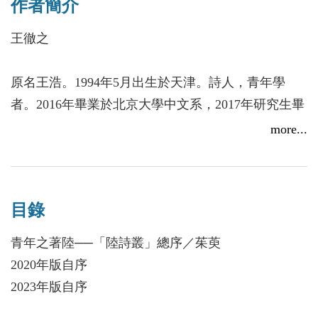
作者簡介
與內心情感體驗的複合關聯，並延伸到對元詩寫作的
形而上學思考，以及對歷史與想像，日常生活與超驗
王徹之
之間神祕性關係的洞察。
原名王浩。1994年5月出生於天津。詩人，青年學
者。2016年畢業於北京大學中文系，2017年研究生畢
業於芝加哥大學人文學部，牛津大學文學博士。曾獲
more...
得第五屆北京詩歌節年度青年詩人獎（2019），第一
屆新詩學獎（2020），第一屆快速眼動詩歌獎
（2020），第八屆中國突圍詩歌獎．新銳詩人獎
目錄
（2022），第一屆褶子新銳詩人獎（2022）等。部分
作品收錄於《陽光打在地上：北大當代詩選1978-
青年之著陸──「陸詩叢」總序／茱萸
2018》等國內外選本，並被翻譯成英文，著有《詩十
2020年版自序
九首19POEMS》（紐約，2018），《獅子岩》（海
2023年版自序
南，2019，「新詩」叢刊第23輯）。