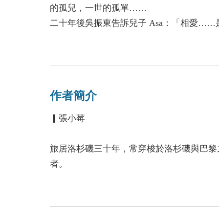
的孤兒，一世的孤單……
二十年後吳振東告訴兒子 Asa：「相愛…
Makoto 的善良睿智，情深義重地守護
再顛沛流離失所。
作者簡介
情報特務的工作，隱藏著離奇的細節，對峙
灰，靜默非無淚，兩性繾綣悱惻，柔情纏綿
▎張小莓
作者用文字細膩鋪陳，娓娓撩撥，呈現出畫
探索之旅……
旅居洛杉磯三十年，常穿梭於洛杉磯與巴黎
者。
Asa 在 H 大學所唸的科系專長，是否為小
在吳振東的生命裡呢？