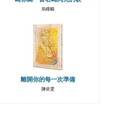
烏瞳貓
離開你的每一次準備
陳依雯