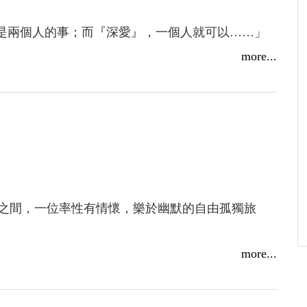
…是兩個人的事；而『深愛』，一個人就可以……」
more...
著伊莉莎白．阿桂母子，共歷秋風凜冽，雖有淒寒，也不
時的緊張過程，抽絲剝繭的心細評估……；相思如
，傾注在彼此亢奮的血脈，熾熱而沸騰……
面式的文字電影，讀來彷彿沉浸在一場奔放的靈魂
之間，一位率性有情懷，樂於幽默的自由孤獨旅
說續集埋下伏筆？幾年後 Asa 將會以如何的角色出現
more...