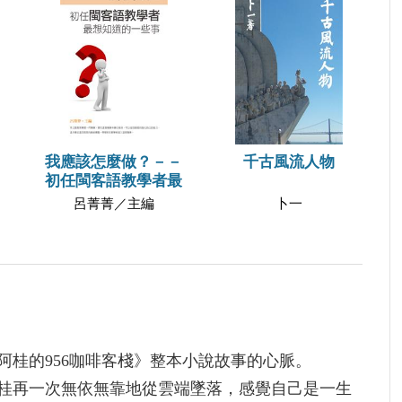
我應該怎麼做？－－
千古風流人物
初任閩客語教學者最
呂菁菁／主編
卜一
阿桂的956咖啡客棧》整本小說故事的心脈。
桂再一次無依無靠地從雲端墜落，感覺自己是一生