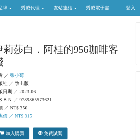
品牌
秀威代理
友站連結
秀威電子書
登入
伊莉莎白．阿桂的956咖啡客
棧
者 ／
張小莓
版社 ／ 致出版
日期 ／ 2023-06
ＢＮ ／ 9789865573621
 ／ NT$ 350
價 ／ NT$ 315
加入購買
免費試閱