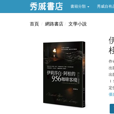
書籍分類
秀威自有
首頁
網路書店
文學小說
作
出
出版
ＩＳ
定價
優惠