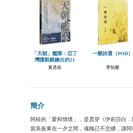
「天朝」艦隊：亞丁
一樂詩選（POD）
灣護航鍛鍊出的21
黃丞佑
李怡樂
簡介
阿桂的「愛和情懷」，是貫穿《伊莉莎白．
當吳振東在一夕之間，魂魄已不交纏，讓阿