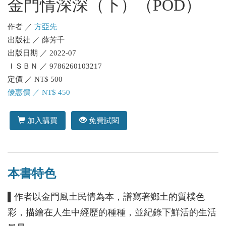
金門情深深（下）（POD）
作者 ／
方亞先
出版社 ／ 薛芳千
出版日期 ／ 2022-07
ＩＳＢＮ ／ 9786260103217
定價 ／ NT$ 500
優惠價 ／ NT$ 450
加入購買
免費試閱
本書特色
▌作者以金門風土民情為本，譜寫著鄉土的質樸色
彩，描繪在人生中經歷的種種，並紀錄下鮮活的生活