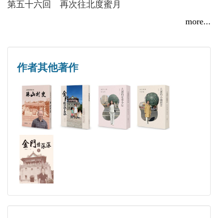
第五十六回 再次往北度蜜月
第五十七回 北雁七度東南飛
more...
第五十八回 結婚周年雁南飛
第五十九回 來去山東及大連
第 六十 回 穿梭兩岸愛相隨
作者其他著作
第六十一回 美國小少爺再度回金門
第六十二回 美國小少爺三度回金門
第六十三回 戀愛及初戀和早戀
第六十四回 閑談人體健康教育
第六十五回 差一點被隔離起來
第六十六回 台灣的防疫
第六十七回 金毛獅王架不住美國疫情
第六十八回 美國疫情壓垮金毛獅王
第六十九回 起疫來歸的大連媳婦／老婆
第 七十 回 開啟我的退休生涯