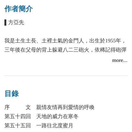
佳木斯、大西北蘭州。自從台灣倡議西進政策，2001
作者簡介
年小三通和大三通相繼開啟，兩岸的關係快速融合相
輔相成，不料，2016年急轉直下，甚至達到兵凶戰危
▌方亞先
的惡劣形勢，在在考驗著兩岸領導人的智慧及定力。
話說天下合久必分，分久必合，台灣分離四百年，仍
我是土生土長、土裡土氣的金門人，出生於1955年，
須與中國統一。
三年後在父母的背上躲避八二三砲火，依稀記得砲彈
的轟鳴聲及土洞裡的嘈雜聲，聲聲入耳。金門高中畢
more...
業半年後進入金門電信局工作四十六年，2021年元旦
屆齡退休，工作期間擔任金門電信工會三年工頭，學
習處理公共事務、服務同仁，隨后又任金門薛氏宗親
目錄
會四年理事長，發揮處理公共事務、服務宗親及鄉
梓。秉持無私無我、無往不利的精神，以及盡心盡
序 文 親情友情再到愛情的呼喚
力、不求名利的宗旨，對於公共事務有所用心，並關
第五十四回 天地的威力在寒冬
懷各種社會現象及解釋，記錄各項所見所聞。
第五十五回 一路往北度蜜月