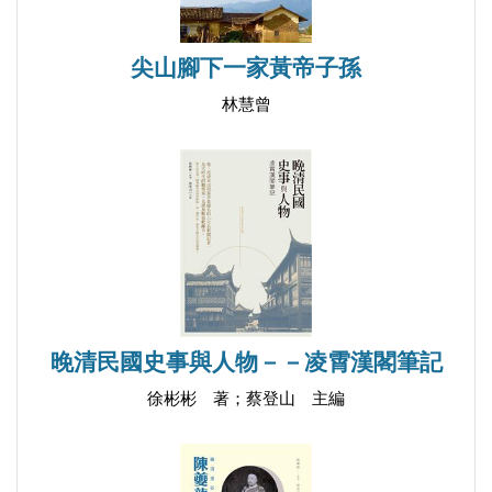
第 一百 回 皰疹應該去看診
第一百零一回 電腦汰舊換新
尖山腳下一家黃帝子孫
第一百零二回 十年同桌年夜飯
林慧曾
第一百零三回 三十年工友姐妹情
第一百零四回 游園玩水樂逍遙
第一百零五回 一家三口都有紅本本
第一百零六回 國恩家慶游丹東和本溪
第一百零七回 大連樂甲農家一日游
第一百零八回 娘兒倆香港採購去
第一百零九回 北京四日遊／溫馨
晚清民國史事與人物－－凌霄漢閣筆記
第一百一十回 喬遷十年展新顏／溫馨
徐彬彬 著；蔡登山 主編