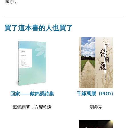
風景。
買了這本書的人也買了
千緣萬履（POD）
回家——戴錦綢詩集
胡鼎宗
戴錦綢著，方耀乾譯