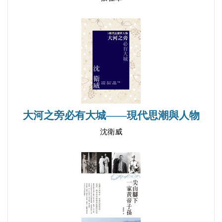
第八十五回 疫情中單獨出行
第八十六回 千里返鄉走單騎
第八十七回 睽違一年兄弟再聚會
第八十八回 被熟人偶遇
第八十九回 鄉親道親大家親
第 九十 回 坐上公車去太武山
第九十一回 一日遊的心情
第九十二回 歲月不饒人的長官
大河之旁必有大城——現代思潮與人物
第九十三回 養兒育女為哪樁
沈衛威
第九十四回 做為男人的難處在哪裡
第九十五回 人才是什麼
第九十六回 主委廟公心不老
第九十七回 睡眠障礙
第九十八回 生活作息的調整
第九十九回 一通電話未接，有什麼後果