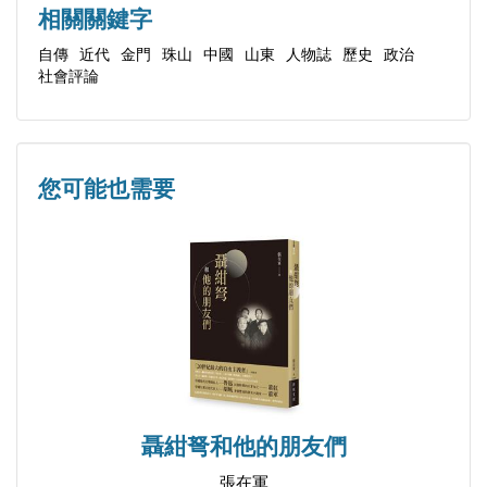
相關關鍵字
第七十一回 情深疫濃送雁歸
自傳
近代
金門
珠山
中國
山東
人物誌
歷史
政治
第七十二回 疫情中的出行
社會評論
第七十三回 繞不開疫情的當下
第七十四回 山東大漢令人景仰
第七十五回 克己待人許志新
您可能也需要
第七十六回 電信工人，進入工會
第七十七回 又是一種復古風
第七十八回 陪伴媳婦回山東娘家
第七十九回 報名施打疫苗有譜了
第 八十 回 台灣疫情大爆發
第八十一回 台灣疫情爆發一百天
第八十二回 五路疫苗齊研發
第八十三回 新冠疫情逼人而來
聶紺弩和他的朋友們
第八十四回 在家閉關為疫情
張在軍