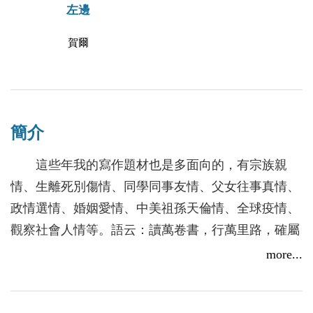
左邊
賀爾
簡介
這些年我的寫作題材也是多面向的，有宗族親
情、生離死別傷情、同學同事友情、父女往事真情、
政情選情、婚姻愛情、中美祖孫天倫情、全球疫情、
觀察社會人情等。語云：讀萬卷書，行萬里路，確屬
豐富人生的不二法門。
more...
我的足跡從青年時期由金門渡海台灣之後，中年
遠渡南洋，老年跨越廈門，踏足八閩之地，輻射東北