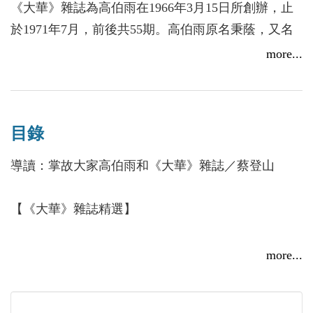
作人〉、省齋的〈憶知堂老人〉、如冰的〈胡適抗戰
《大華》雜誌為高伯雨在1966年3月15日所創辦，止
時的日記〉、李輝英的〈文學革命第一個十年中的散
於1971年7月，前後共55期。高伯雨原名秉蔭，又名
文〉、林熙的〈丙午談往〉都是擲地有聲的鴻文。
貞白，廣東澄海人，筆名有林熙、文如、竹坡、西
more...
鳳、夢湘、高適、秦仲龢等超過二十五個之多。祖父
高伯雨深知掌故，雜誌中收錄的〈花隨人聖盦摭憶補
高滿華在清道光年間經商辦企業，在新、馬、泰和廣
篇〉、〈花隨人聖庵摭憶〉、〈洪憲紀事詩本事簿
州、汕頭都有商鋪分號。1928年冬，高伯雨赴英國讀
注〉等文章不僅旁徵博引，雜採時人文集、筆記、日
目錄
書，攻讀英國文學。回國後，任職於上海中國銀行總
記、書札、公牘、密電，對晚清以迄民國，近百年間
管理處調查部專員。抗戰爆發後抵香港定居，直至
導讀：掌故大家高伯雨和《大華》雜誌／蔡登山
的諸多大事，如甲午戰爭、戊戌變法、洋務運動、洪
1992年逝世。
憲稱帝、張勳復辟均有涉及，具有相當高的史料價
【《大華》雜誌精選】
值。
導讀／蔡登山
汪精衛屍體被毀祕記／茹松雪
more...
本書是全套《大華》雜誌的精選本，收錄3篇文章與
文史作家，曾製作及編劇《作家身影》紀錄片，完成
人生幾何／省齋（朱樸）
多幀精選圖片，對七〇年代香港文化發展有興趣的讀
魯迅、周作人、郁達夫、徐志摩、朱自清、老舍、冰
知堂老人、沈啟旡、片岡鐵兵／成仲恩（鮑耀明）
者，絕不能錯過。
心、沈從文、巴金、曹禺、蕭乾、張愛玲諸人之傳記