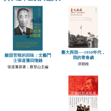
臺大與我──1950年代，
酸甜苦辣的回味：文藝鬥
我的青春歲
士張道藩回憶錄
洪朝枝
張道藩原著；蔡登山主編