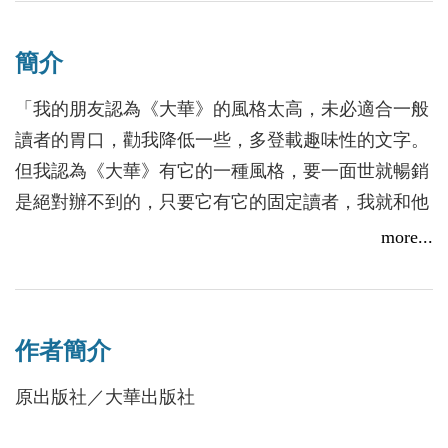
簡介
「我的朋友認為《大華》的風格太高，未必適合一般
讀者的胃口，勸我降低一些，多登載趣味性的文字。
但我認為《大華》有它的一種風格，要一面世就暢銷
是絕對辦不到的，只要它有它的固定讀者，我就和他
們結文字因緣，也是一件樂事。」──高伯雨
more...
《大華》雜誌為高伯雨在1966年3月15日所創辦，原
為半月刊，後改為月刊，前後共55期。內容豐富，依
作者簡介
性質可分為：人物掌故、藝術戲劇、政海軼聞、生活
回憶、文物、詩聯和雜文等類。收錄的文章如陶拙庵
原出版社／大華出版社
的〈「皇二子」袁克文〉、南山燕的〈半生矛盾的周