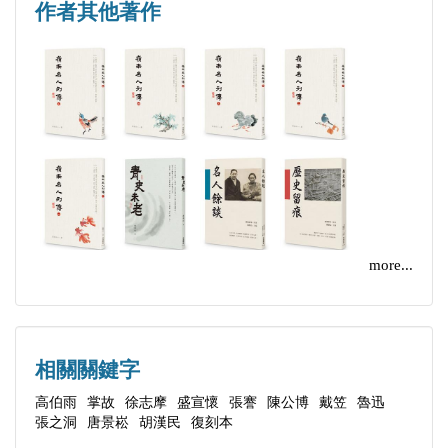
作者其他著作
影像，開探索作家心靈風氣之先。著有：《人間四月
附錄：《大華》雜誌全套五十五期總目錄
天》、《傳奇未完──張愛玲》、《色戒愛玲》、
《魯迅愛過的人》、《何處尋你──胡適的戀人及友
人》、《梅蘭芳與孟小冬》、《民國的身影》、《讀
人閱史──從晚清到民國》、《叛國者與「親日」文
人》、《楊翠喜‧聲色晚清》、《多少樓臺煙雨中：
近代史料拾遺》、《多少往事堪重數：百年歷史餘溫
（1890－1990）》、《情義與隙末──重看晚清人
more...
物》等十數本著作。
相關關鍵字
高伯雨
掌故
徐志摩
盛宣懷
張謇
陳公博
戴笠
魯迅
張之洞
唐景崧
胡漢民
復刻本