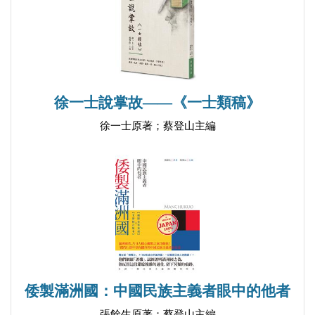
徐一士說掌故——《一士類稿》
徐一士原著；蔡登山主編
倭製滿洲國：中國民族主義者眼中的他者
張餘生原著；蔡登山主編