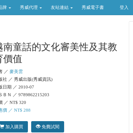
品牌
秀威代理
友站連結
秀威電子書
登入
越南童話的文化審美性及其教
育價值
者 ／
麥美雲
版社 ／ 秀威出版(秀威資訊)
日期 ／ 2010-07
ＢＮ ／ 9789862215203
 ／ NT$ 320
價 ／ NT$ 288
加入購買
免費試閱