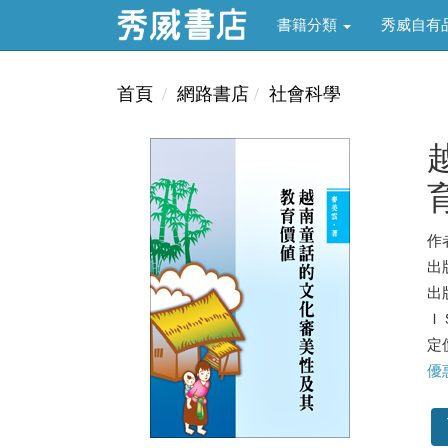
書籍分類
秀威自有
首頁
網路書店
社會科學
作
出
出版
ＩＳ
定價
優惠