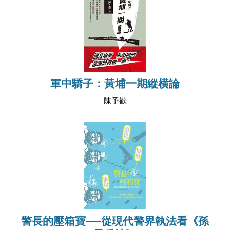
軍中驕子：黃埔一期縱横論
陳予歡
警長的壓箱寶──從現代警界執法看《孫