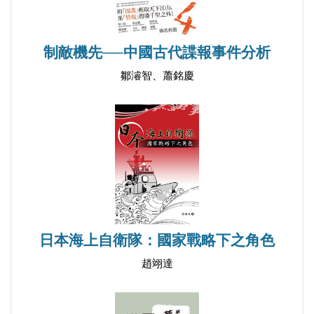
制敵機先──中國古代諜報事件分析
鄒濬智、蕭銘慶
日本海上自衛隊：國家戰略下之角色
趙翊達