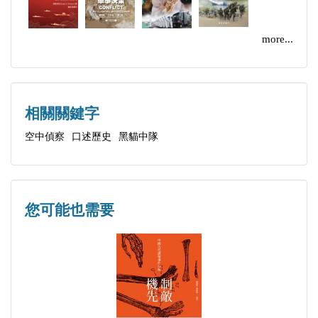
劉善榮等三位軍士官。對於殉職的吳載熙，也由胞弟
吳載堯撰文一篇追述他的飛行歷程。另外還包括中隊
more...
從成立到結束的大事紀、U‐2性能諸元、照片等，資
料相當豐富。
相關關鍵字
空中偵察
口述歷史
黑貓中隊
您可能也需要