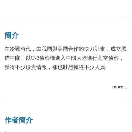
簡介
在冷戰時代，由我國與美國合作的快刀計畫，成立黑
貓中隊，以U-2偵察機進入中國大陸進行高空偵察，
獲得不少珍貴情報，卻也壯烈犧牲不少人員‧
(以下內容引用轉載open電子報109期)
more...
U‐2這種冷戰時期最有名的間諜偵察機，從1950年代
問世，直到今天都還在服役：中華民國空軍是美國之
外，最重要的U‐2操作者（英國皇家空軍曾替美國
作者簡介
CIA飛過幾趟任務，然後就叫停），更是U‐2歷史上
犧牲最慘重的一頁。