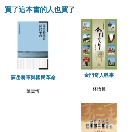
買了這本書的人也買了
金門奇人軼事
薛岳將軍與國民革命
林怡種
陳壽恆