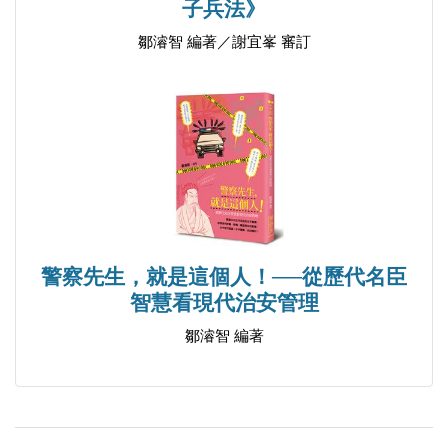
子兵法》
鄒濬智 編著／謝宜峯 審訂
警察先生，就是這個人！──從歷代名臣
智慧看現代治安管理
鄒濬智 編著