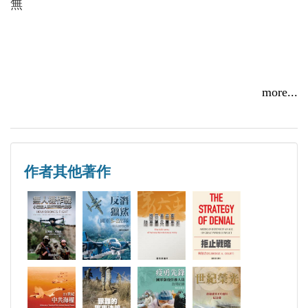
無
儘管當年中美合作偵照大陸的任務高度機密，但對台
灣民眾來說，U‐2並不算陌生：1962年，空軍的陳懷
生少校（本名陳懷）駕駛U‐2在江西南昌上空被中共
飛彈擊落。國民政府立刻將他的犧牲，當成愛國教育
more...
典範，不但蔣經國發表追悼專文「看不見，可是你依
舊存在」，台北市空軍總部旁邊的空軍子弟小學，後
來還改名為「懷生國小」，以資紀念。
2010年，國防部史政編譯室出版了《高空中的勇者：
作者其他著作
黑貓中隊口述歷史》。國防部史編室人員走訪散居台
灣、美國兩地的前黑貓隊員，在曾經駕駛U‐2的廿八
位中華民國飛行員中，一共訪問楊世駒、王太佑、華
錫鈞、葉常棣、張立義、莊人亮、王濤、沈宗李、邱
松洲、魏誠、蔡盛雄等十一人，另外還訪問了沒有親
自飛行，但對U‐2任務參與甚多的包炳光、馮海濤、