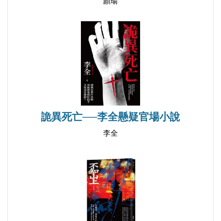
顏瑜
詭異死亡──李全懸疑官場小說
李全