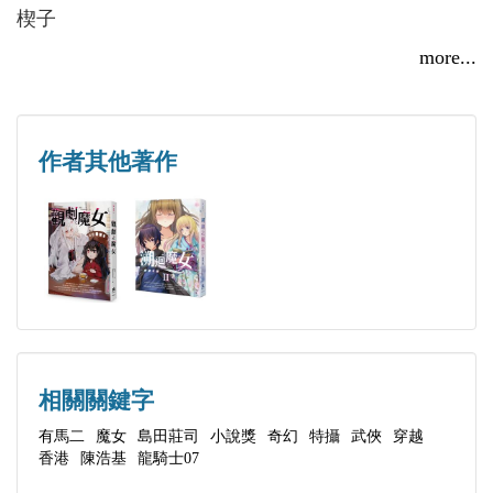
楔子
繪師簡介／星遥ゆめ
第壹回 經年怨患餘遺恨 一室低徊起禍根
more...
房宛萍無法理解，拒不接受，竟然引來神祕殺手追
感謝有馬二老師的賞識，這次是我第一次擔當小說封
第貳回 蒼天罔極情真浩 往事哀思路遠迢
殺，甚至整棟豪宅遭受爆炸攻擊慘遭滅門。豈料奇蹟
面的繪製，感受到很大的壓力，怕畫得不夠好看。單
第參回 刀過嶺頭存道義 網竊人跡惹風波
發生，時光倒流返回父親死亡當天的早上，房宛萍得
單是女主角的頭部，我大概重畫了四次以上吧…
第肆回 藏身酒店窺慟訊 現影飛彈絕鬬塵
作者其他著作
以重新展開一次人生——
希望大家會喜歡這個無劇透的同時也有一點隱藏劇透
第伍回 歸來歷劫如夢幻 始覺浮生永乖離
(?)的封面?
第陸回 夫妻斷絕鳴鼓角 母女相逢起干戈
再度經歷一模一樣的事件經過，房宛萍慢慢發現埋藏
第柒回 家事難求訟庭斷 故人自得連嶂來
在慘劇幕後的巨大惡意、父親從貧工一夜致富的房家
推特：＠staryume
第捌回 雷爆九重殘瓦遠 血疏千里劫灰長
祕辛、和她的真實身分息息相關……為調查真相與化
噗浪：staryume
第玖回 倪端深發猶惆悵 竇疑叢生費思量
解旋踵而至的殺機，她不得不與惡名昭彰的全國頭號
網站：https://staryune.com/
第拾回 抽絲剝繭開道路 綴軼聯殘網乾坤
通緝犯馮子健合作，力圖挽救自己與全家所有人的必
第拾壹回 無情辣手摧花折 不意明眸掃霾開
相關關鍵字
死命運。
第拾貳回 誰知詭譎腹藏詐 自省幽微心識非
有馬二
魔女
島田莊司
小說獎
奇幻
特攝
武俠
穿越
香港
陳浩基
龍騎士07
第拾參回 新仇幾度渾未報 舊意千重總成空
無數次的死亡與再生，撲朔迷離的人際關係與佈局，