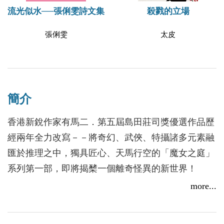
流光似水──張俐雯詩文集
殺戮的立場
張俐雯
太皮
簡介
香港新銳作家有馬二．第五屆島田莊司獎優選作品歷
經兩年全力改寫－－將奇幻、武俠、特攝諸多元素融
匯於推理之中，獨具匠心、天馬行空的「魔女之庭」
系列第一部，即將揭櫫一個離奇怪異的新世界！
香港浸會大學人文及創作系博士／《Q版特工》系列
more...
暢銷作家梁科慶、世界華文作家交流協會學術顧問秀
實、知名推理作家／電影編劇鄭炳南、文化部優良電