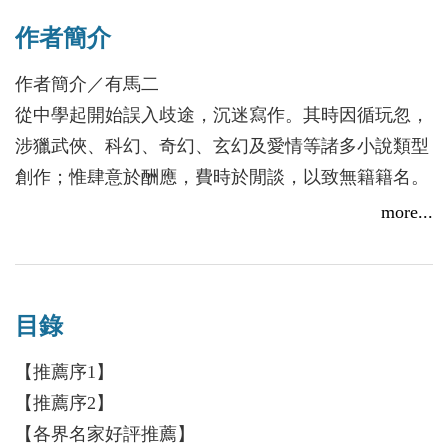
影劇本獎作家高普、推理作家文善、尖端大賞原創作
作者簡介
家八千子──讚嘆推薦！
作者簡介／有馬二
公元二零五零年，突然現身的綠色巨蟲「俄里昂」毀
從中學起開始誤入歧途，沉迷寫作。其時因循玩忽，
滅了大部分的人類文明與科技，人類幾乎全滅。「全
涉獵武俠、科幻、奇幻、玄幻及愛情等諸多小說類型
知」之魔女奏決定製作時光機，拜託「溯迴」之魔女
創作；惟肆意於酬應，費時於閒談，以致無籍籍名。
趙澄將未來的知識與技術帶回過去，企圖消弭第三次
人到中年，僥倖以《溯迴之魔女》獲得第五屆島田莊
more...
世界大戰的來臨，以及斷絕俄里昂誕生的契機，從而
司推理小說優選獎。感謝秀威出版社眾人提供各方面
澈底改變歷史！殊不知人算不如天算，在旅程途中卻
協助，得以首度將拙作於大眾面前披露，期望同系列
發生意外──
後續故事可以陸續出版。
目錄
公元二零一四年，九龍市國家級富豪，房氏地產主席
推特：＠arima_ni
【推薦序1】
房兆麟撐不住經年病患身亡。遺囑居然聲明將畢生事
粉專：有馬二 Arima Ni
【推薦序2】
業及財產幾乎完全授予庸碌無能的長子房岳昌，而非
網站：https://arimani.wordpress.com/
【各界名家好評推薦】
最有經營才能的愛女房宛萍。