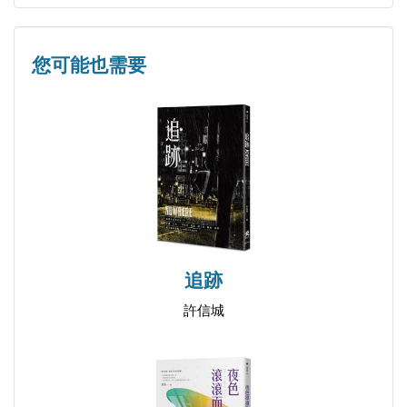
結末
翻開的底牌將會揭曉什麼樣的驚奇花色？
ＳＰ１
ＳＰ２
您可能也需要
「有馬二以帶點武俠小說的筆觸，帶出了一個融合科
ＳＰ３
幻、推理、冒險等元素的故事。讓我想到黃金時代的
港產片，不拘泥形式但又如煙火般的炫目驚奇。」
──知名推理作家文善
追跡
許信城