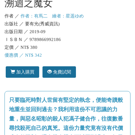
溯迴之魔女
作者 ／
作者：有馬二 繪者：星遥ゆめ
出版社 ／ 要有光(秀威資訊)
出版日期 ／ 2019-09
ＩＳＢＮ ／ 9789866992186
定價 ／ NT$ 380
優惠價 ／ NT$ 342
加入購買
免費試閱
只要臨死時對人世留有堅定的執念，便能奇蹟般
地重生並回到過去？我利用這份不可思議的力
量，與惡名昭彰的殺人犯馮子健合作，往復數番
尋找殺死自己的真兇。這份力量究竟有沒有代價