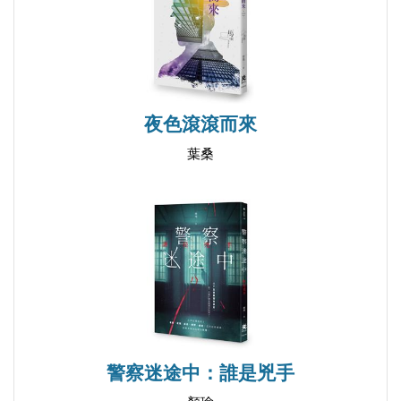
夜色滾滾而來
葉桑
警察迷途中：誰是兇手