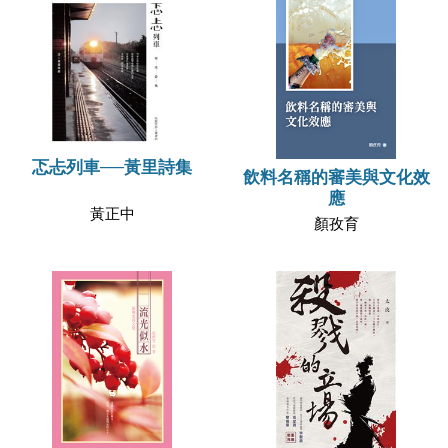
忑忐列車──黃里詩集
飲料名稱的審美與文化效
應
黃正中
顏孜育