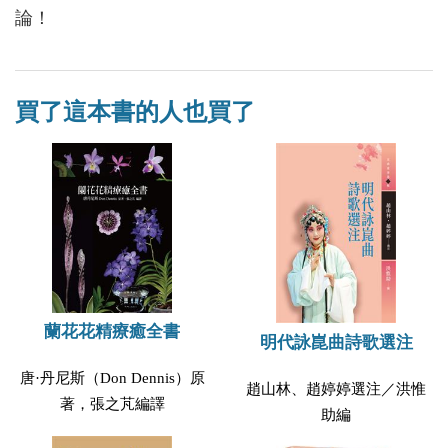
論！
買了這本書的人也買了
蘭花花精療癒全書
明代詠崑曲詩歌選注
唐·丹尼斯（Don Dennis）原
趙山林、趙婷婷選注／洪惟
著，張之芃編譯
助編