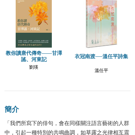
教你讀唐代傳奇——甘澤
衣冠南渡──溫任平詩集
謠、河東記
劉瑛
溫任平
簡介
「我們所寫下的俳句，會在同樣關注語言藝術的人群
中，引起一種特別的共鳴曲調，如草露之光律相互震