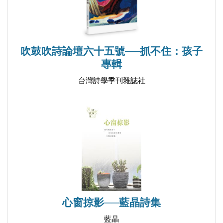
吹鼓吹詩論壇六十五號──抓不住：孩子
專輯
台灣詩學季刊雜誌社
心窗掠影──藍晶詩集
藍晶