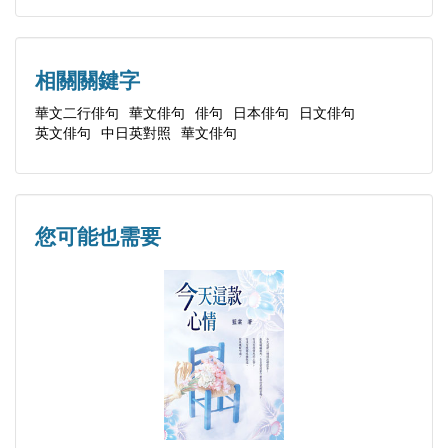
Roundtable Poetry. Recipient of the the second Nihyaku-
（中、日文）
toka Haiku Contest and 2018 The Roundtable Poetry
附錄二 詩人秀實評洪郁芬俳句 算數秋風
Award, she is the co-author of Chinese Haiku Selection.
付録二 詩人秀実による洪郁芬俳句の評論
相關關鍵字
附錄三 華文俳句的寫作方法
華文二行俳句
華文俳句
俳句
日本俳句
日文俳句
英文俳句
中日英對照
華文俳句
付録三 華文俳句の書き方
您可能也需要