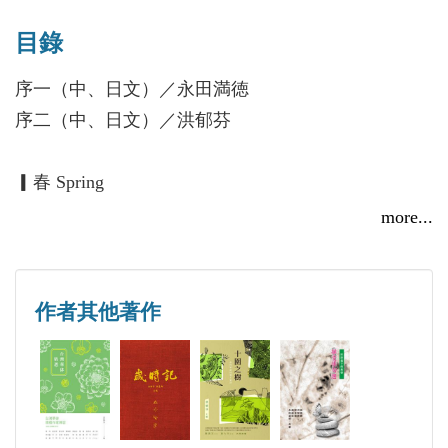
文俳句選》。
目錄
日本俳句協会理事、中国文芸協会会員、中華民国新
序一（中、日文）／永田満徳
詩学会会員、香港先鋒詩歌協会会員、華文俳句社社
序二（中、日文）／洪郁芬
長、台湾創世紀詩刊編集、香港圓桌詩刊編集、中国
流派詩刊コラム編集。日本第二回二百十日俳句大会
▎春 Spring
入賞。2018年詩歌界の圓桌賞受賞。共著に『華文俳
more...
句選』。
▎夏 Summer
Yuhfen Hong, is the director of the Japan Haiku
▎秋 Fall
作者其他著作
Association, a member of Chinese Writer's & Artist's
Association, Chinese Poetry Society, Hongkong Pioneer
▎冬 Winter
Poetry Society, and the editor of Taiwan The Epoch
Poetry Quarterly, China Liupai Poetry, and Hongkong
附錄一 日本著名俳人五島高資評洪郁芬俳句三首