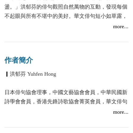
盪。」洪郁芬的俳句觀照自然萬物的互動，發現每個
不起眼與所有不堪中的美好。華文俳句短小如草露，
但藉由這些瞬間的文字靈光，「片刻」因而在俳句中
more...
獲得「永恆」。
作者簡介
▎洪郁芬 Yuhfen Hong
日本俳句協會理事，中國文藝協會會員，中華民國新
詩學會會員，香港先鋒詩歌協會菁英會員，華文俳句
社社長，台灣創世紀詩刊編輯，香港圓桌詩刊編輯，
more...
中國流派詩刊欄目主編。日本第二回「二百十日」俳
句大會入選佳作。2018詩歌界之圓桌獎。合著有《華