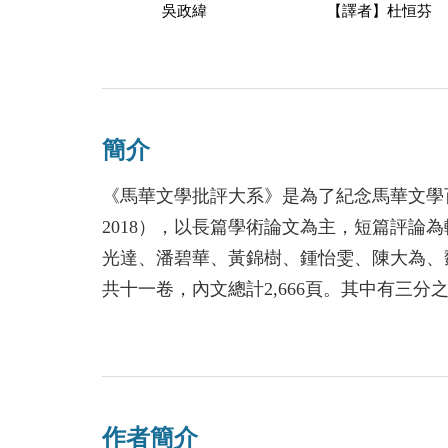
吳政緯
【譯者】杜恒芬
簡介
《馬華文學批評大系》是為了紀念馬華文學百
2018），以長篇學術論文為主，短篇評論
光達、潘碧華、黃錦樹、鍾怡雯、陳大為、
共十一卷，內文總計2,666頁。其中有三
所以這套大系收錄之馬華文學論文，乃最完
作者簡介