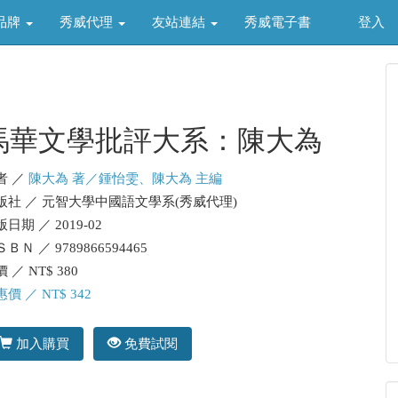
品牌
秀威代理
友站連結
秀威電子書
登入
馬華文學批評大系：陳大為
者 ／
陳大為 著／鍾怡雯、陳大為 主編
版社 ／ 元智大學中國語文學系(秀威代理)
日期 ／ 2019-02
ＢＮ ／ 9789866594465
 ／ NT$ 380
價 ／ NT$ 342
加入購買
免費試閱