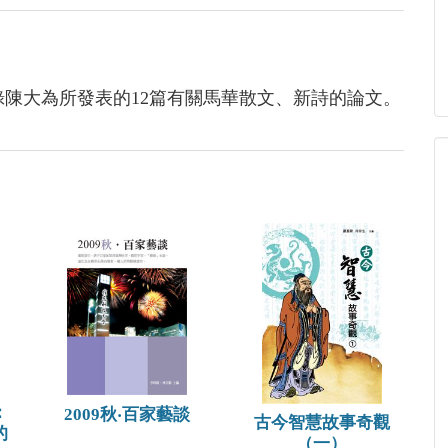
錄陳大為所發表的12篇有關馬華散文、新詩的論文。
：
2009秋‧百家藝談
古今智慧故事奇觀
的
（一）