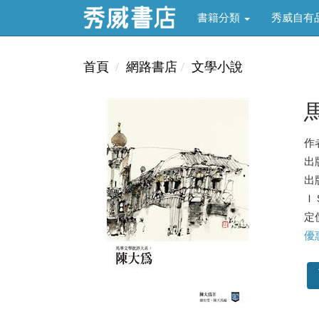
書籍分類
秀威自有
首頁
網路書店
文學小說
作
出
出版
ＩＳ
定價
優惠