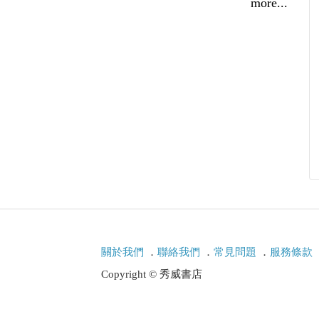
風雨之前」的思維結構
more...
子，自辯書。》
灰暗抒情與苦難敘事
75）
79-1994）
04）
關於我們
．
聯絡我們
．
常見問題
．
服務條款
Copyright © 秀威書店