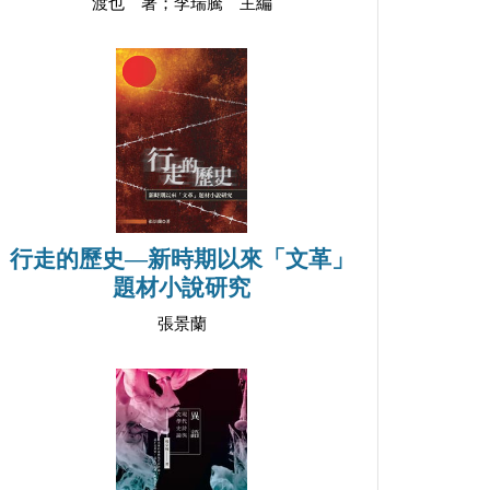
渡也 著；李瑞騰 主編
行走的歷史—新時期以來「文革」
題材小說研究
張景蘭