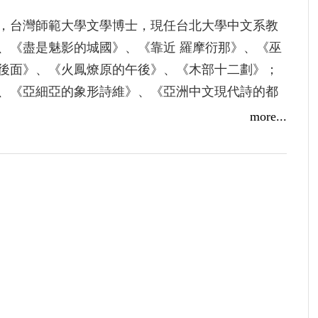
，台灣師範大學文學博士，現任台北大學中文系教
、《盡是魅影的城國》、《靠近 羅摩衍那》、《巫
後面》、《火鳳燎原的午後》、《木部十二劃》；
、《亞細亞的象形詩維》、《亞洲中文現代詩的都
集》、《亞洲閱讀：都市文學與文化》、《思考的
more...
中國當代詩史的典律生成與裂變》、《馬華散文史
》、《最年輕的麒麟：馬華文學在台灣》、《神出
硯：當代漢語都市詩研究》。主編：《赤道形
10》、《天下小說選1970-2010》、《馬華散文史讀
2007》、《華文文學百年選1918-2017》、《馬華文學
）