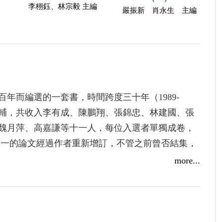
李栩鈺、林宗毅 主編
嚴振新 肖永生 主編
年而編選的一套書，時間跨度三十年（1989-
為輔，共收入李有成、陳鵬翔、張錦忠、林建國、張
魏月萍、高嘉謙等十一人，每位入選者單獨成卷，
分之一的論文經過作者重新增訂，不管之前曾否結集，
善的版本。
more...