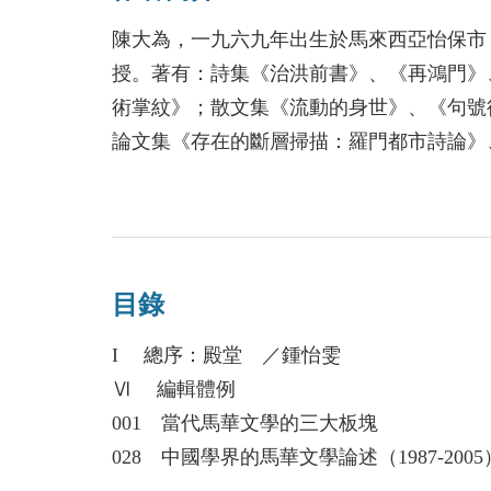
陳大為，一九六九年出生於馬來西亞怡保市
授。著有：詩集《治洪前書》、《再鴻門》
術掌紋》；散文集《流動的身世》、《句號
論文集《存在的斷層掃描：羅門都市詩論》
市書寫》、《詮釋的差異：當代馬華文學論
圓周率：馬華文學的板塊與空間書寫》、《
縱論》、《風格的煉成：亞洲華文文學論集
之筆：當代漢語詩歌敘事研究》、《鬼沒之
目錄
聲》、《赤道回聲》、《天下散文選1970-20
本1957-2007》、《馬華新詩史讀本1957-
I 總序：殿堂 ／鍾怡雯
批評大系1989-2018》。
Ⅵ 編輯體例
001 當代馬華文學的三大板塊
028 中國學界的馬華文學論述（1987-2005