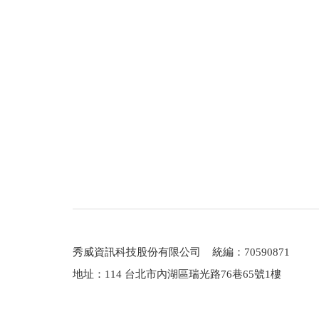
057 一個文人的戰爭──論傅承得「趕在
080 風格的煉成──評呂育陶詩集《黃襪
096 原聲雨的音軌分析──論方路詩歌的
118 現實與想像的土壤（1957-1969）
147 跨領域思考與多元文類滲透（1967-19
185 校園散文的生產語境及其譜系之完成（19
223 婆羅洲「場所精神」之建構（1974-20
249 馬華散文的地誌書寫
270 寂靜的浮雕：論潘雨桐的自然寫作
280 躍入隱喻的雨林：導讀當代馬華文學
289 本卷作者簡介
秀威資訊科技股份有限公司 統編：70590871
地址：114 台北市內湖區瑞光路76巷65號1樓