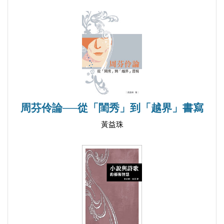
周芬伶論──從「閨秀」到「越界」書寫
黃益珠