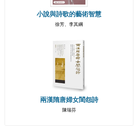
小說與詩歌的藝術智慧
徐芳、李其綱
兩漢隋唐婦女閨怨詩
陳瑞芬