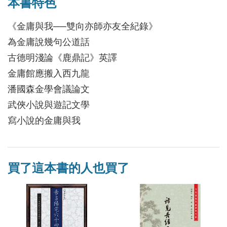
本書特色
《金庸與我──雙向亦師亦友全紀錄》
為金庸說幾句公道話
古德明淺論《鹿鼎記》英譯
金庸館應搬入西九龍
潘國森金學會議論文
武俠小說與遊記文學
寫小說的金庸與我
買了這本書的人也買了