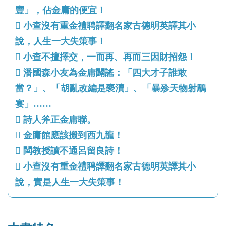
豐」，佔金庸的便宜！
 小查沒有重金禮聘譯翻名家古德明英譯其小
說，人生一大失策事！
 小查不擅擇交，一而再、再而三因財招怨！
 潘國森小友為金庸闢謠：「四大才子誰敢
當？」、「胡亂改編是褻瀆」、「暴殄天物射鵰
宴」……
 詩人斧正金庸聯。
 金庸館應該搬到西九龍！
 閩教授讀不通呂留良詩！
 小查沒有重金禮聘譯翻名家古德明英譯其小
說，實是人生一大失策事！