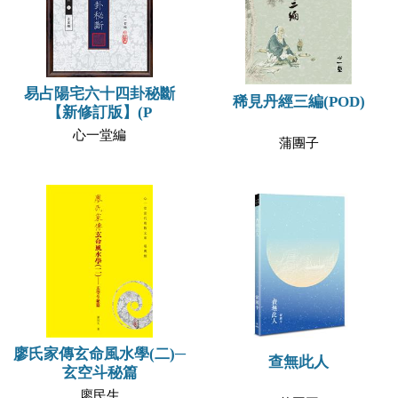
易占陽宅六十四卦秘斷
稀見丹經三編(POD)
【新修訂版】(P
心一堂編
蒲團子
廖氏家傳玄命風水學(二)─
查無此人
玄空斗秘篇
廖民生