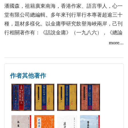
先生是二十世紀中國最偉大的小說家，我們有幸
潘國森，祖籍廣東南海，香港作家、語言學人，心一
遇上這樣劃時代出類拔萃的文士，或可以說是當代浙
堂有限公司總編輯。多年來刊行單行本專著超逾三十
江人、海寧人的光榮。先生以香港作為他安身立命的
種，題材多樣化。以金庸學研究飲譽海峽兩岸，己刊
第二家鄉，也可以說是當代香港人的光榮。
行相關著作有：《話說金庸》（一九八六），《總論
間有腐儒以金庸小說屬「通俗文學」為由去低貶
金庸》（一九九四），《武論金庸》（一九九五），
more...
其總成績，只反映其人的學問識見稍嫌膚淺而己。此
《雜論金庸》（一九九五），《解析金庸小說》（一
即陳世驤教授所言：「意境有而復能深且高大，則惟
九九九），《解析笑傲江湖》（一九九九），《解析
須讀者自身之才學修養，始能隨而見之。」讀金庸書
射鵰英雄傳》（一九九九），《修理金庸》（二零一
而不能見其「技巧之玲瓏，及景界之深，胸懷之
作者其他著作
零），《鹿鼎回目》（心一堂，二零一三）及《金庸
大」，倒不如閉嘴勿獻醜了！多講多錯，徒為識者笑
與我──雙向亦師亦友全紀錄》（心一堂，二零一
耳！
九）；心一堂即將出版的有《金庸命格淺析──斗數
小查詩人過世之後，在許多理據不甚堅實的惡評
子平合參初探》、《金庸詩詞學──雙劍聯回目》、
之間，還是有零星出自老伙計現身說法、為查大俠金
《金庸詩詞學──倚天屠龍詩》及《金庸詩詞學──天
教主稍為平反的第一手資料。
龍八部詞》。
潘國森與查良鏞先生沒有甚麼深交，這回組織一