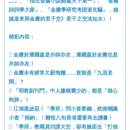
二」、「指出金庸小說錯處天下第一」、「金庸
詩詞學大家」、「金庸學研究考證派先驅」，娓
娓道來與金庸的君子交》君子之交淡如水）！
精彩內容：
 金庸於潘國森是亦師亦友，潘國森於金庸也是
亦師亦友！
 金庸未有經常欠薪拖糧……豈能是「九流老
闆」？
 「明教副刊門」中人嫌稿費少的，都是「狼心
狗肺」！
 江湖風波惡！「學府」問小查要錢，然後嘲諷
小查「捐納」！難怪八旬長者還要再去讀書！
 「學府」教職員功課欠交，卻有臉面去「打抽