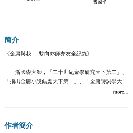
曾國平
簡介
《金庸與我──雙向亦師亦友全紀錄》
潘國森大師，「二十世紀金學研究天下第二」、
「指出金庸小說錯處天下第一」、「金庸詩詞學大
家」、「金庸學研究考證派先驅」，娓娓道來與金庸
more...
的君子交》君子之交淡如水）！
海寧查良鏞先生（一九二四至二零一八）逝世，
作者簡介
得年九十有五，福壽全歸。