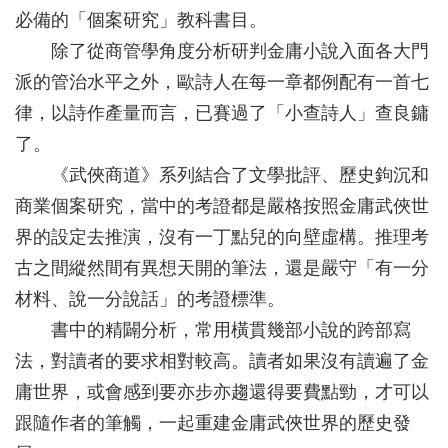
必備的「個案研究」教科書目。
除了從商管學角度分析研判金庸小說入面各大門
派的管治水平之外，歐詩人在每一章都例配有一首七
律，以詩作產量而言，已賽過了「小查詩人」查良鏞
了。
《武俠商道》系列結合了文學批評、歷史鉤沉和
商業個案研究，當中的考證都是嚴格按照金庸武俠世
界的設定去推演，沒有一丁點兒的向壁虛構。推理考
古之間縱然間有異想天開的筆法，還是嚴守「有一分
材料、說一分說話」的考證標準。
書中的精闢分析，常用橫貫幾部小說的跨部寫
法，對讀者的要求相對較高。讀者如果沒有讀遍了金
庸世界，或會感到要亦步亦趨還得要費點勁，才可以
跟隨作者的筆觸，一起重建金庸武俠世界的歷史發