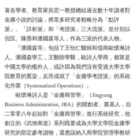
著名學者、教育家吳宏一教授總結過去數十年讀者對
金庸小說的討論，將眾多研究者粗略分為「點評
派」、「詳析派」和「考證派」三大流派。並分別以
倪匡、陳墨和潘國森等人，作為三派的代表人物。
「潘國森等」包括了王怡仁醫師和儒商歐懷琳詩
人。潘國森學工，王醫師學醫，歐詩人學商，都算是
中國文學的檻外人，或許因為我們沒有受過大學文學
院教育的熏染，反而成就了「金庸學考證派」的系統
化作業（Systematized Operations）。
歐懷琳詩人是「金庸商管學」（Jingyong
Business Administration, JBA）的開創者、奠基人，自
二零零八年起始對「金庸商管學」進行系統研究，他
創立的《武俠商道》系列既要成為大學文學院金庸學
研究的部定參考讀物，還應該納入商學院管理學教研