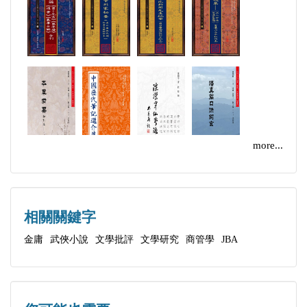
第四章 武當派──那家一人公司的成長
第五章 華山中興
第二部分 商務經營戰略與決策（目標不能錯）
第六章 血刀門──海外上市是怎麼失敗的
第七章 聖火不滅之謎
第八章 福威鏢局──一間大型物流機構的垮臺
第九章 退思龍沙幫──連城訣中的凌退思
more...
第十章 不要品牌的太岳四俠
第十一章 日月之行──月神教
第十二章 天龍寺──貴族大學的沒落
相關關鍵字
第十三章 海上學府俠客島
金庸
武俠小說
文學批評
文學研究
商管學
JBA
第十四章 世界盃與武術沒落的關係
第三部分 隱線
第十五章 從《倚天》到《笑傲》之路