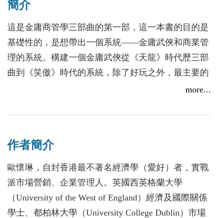
簡介
這是金庸商管學三部曲的第一部，這一本書的目的是
基礎性的，是想帶出一個系統——金庸武俠和商業管
理的系統。構建一個金庸武俠從《天龍》時代歷三部
曲到《笑傲》時代的系統，除了好玩之外，最主要的
原因是在這一長期的歷史背景下我們能夠看清某些
more...
（武林）歷史事件的前因後果，也便於我們把商業管
理的理論和歷史事件結合起來分析。對金庸武俠的分
析，重點並未放在書中主角的身上，而是以組織為重
作者簡介
點來分析一些被主角光環掩蓋的人物。
歐懷琳，自封香港最不著名經濟學（愛好）者，實戰
 紅花會因缺錢而失敗
派市場營銷、企業管理人。英國西英格蘭大學
 郭襄的峨眉派薄積厚發
（University of the West of England）經濟及國際關係
 武當派──張三丰一人公司成長的案例
學士、都柏林大學（University College Dublin）市場