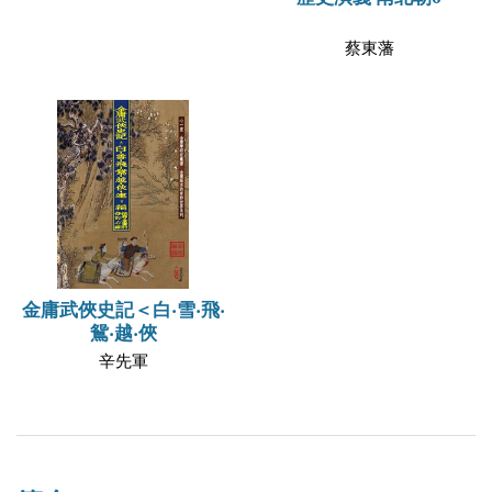
蔡東藩
金庸武俠史記＜白‧雪‧飛‧
鴛‧越‧俠
辛先軍