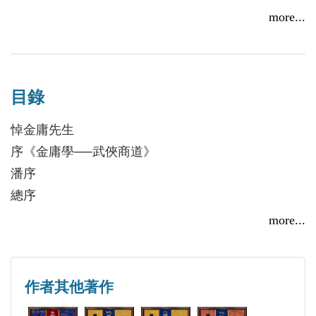
 《碧血劍》華山派中興功臣──穆人清的經營策略
學碩士。皇家經濟協會會員（Royal Economic
more...
 明教聖火不滅之謎
Society）從在麥當勞洗廁所做起、曾在戲院賣過爆
 《笑傲江湖》福威鏢局案例──大型物流機構的垮
穀、大商場當過清潔工，也教過中文、擔任過上市公
臺
司的市場經理，現在是某珠寶公司的市場總監、戰略
 《天龍八部》大理段氏天龍寺──貴族大學的沒落
目錄
劃總監。著有：《金庸商管學──武俠商道（一）基
 海上學府俠客島
礎篇》、《金庸商管學──武俠商道（二）成道篇》
悼金庸先生
 追縱《倚天》到《笑傲》的武林歷史隱線
等。
序《金庸學──武俠商道》
 武（武當）林（少林）聯盟與日月神教的合縱連橫
潘序
 五嶽劍派聯盟的前世後身
總序
 丐幫火併內幕
別序
more...
第一部分 商務管理的概念（錢很重要）
第一章 紅花會──行俠仗義的失敗
第二章 創業艱難──何足道一二七八年的往事
作者其他著作
第三章 薄積厚發的峨嵋派