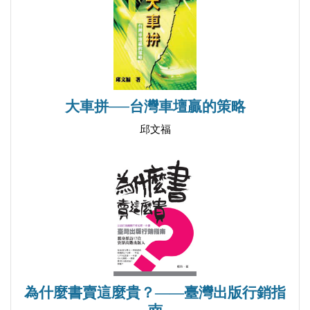
大車拼──台灣車壇贏的策略
邱文福
為什麼書賣這麼貴？——臺灣出版行銷指