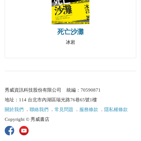
也是鄉愁
第四章 細語燈花
死亡沙灘
我兒藍波
冰岩
又見藍波
藍波 再見
賽珍珠
留聲
捷安特裡的夢想
秀威資訊科技股份有限公司 統編：70590871
累了你就回來
地址：114 台北市內湖區瑞光路76巷65號1樓
深情密碼
關於我們
．
聯絡我們
．
常見問題
．
服務條款
．
隱私權條款
小小羊兒要回家
Copyright © 秀威書店
聽我輕輕說
摘一朵雲花