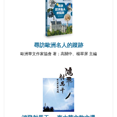
窗口的身影
有情世界
美善人生
回魂
挺直的背脊
尋訪歐洲名人的蹤跡
回家
吹不散窗口的身影
歐洲華文作家協會 著；高關中、楊翠屏 主編
最美的一季春
繁花夢露
※時光漫過
空間的歲月
咀嚼回憶
粥道
時光機裡的親情