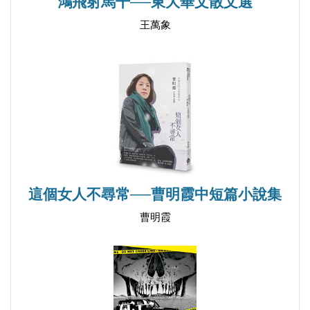
鴻飛射馬干──東大華文散文選
珠寶盒
王萬象
第三章 蜀道歸來
舅舅 您在哪裡
眾裡尋他
卻在燈火闌珊處
黃桷村
江流有聲
在秋天道別
這個女人不尋常──曹明霞中短篇小說集
往事如煙
曹明霞
微塵舊事憑誰問
※時光漫過
香辣川味
超級油鹹麻辣燙
那原汁原味的