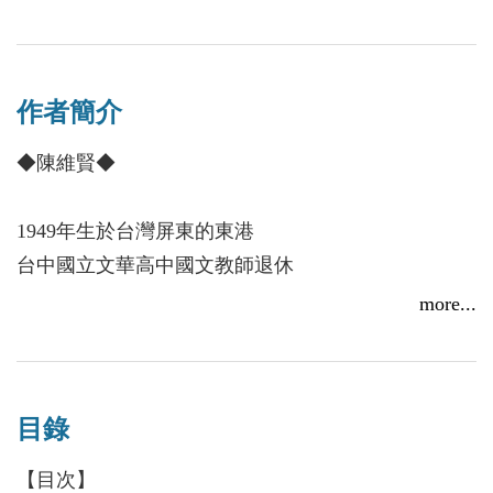
絕情，且散做花絮漫天飛舞
我生了根，願生生世世守候
作者簡介
作者傾力集結這些年來散見於報刊專欄的文稿，及融
匯前作《這麼一個花香黃昏》、《最美的一季春》精
◆陳維賢◆
華，彙編成這部家族回憶紀錄。
1949年生於台灣屏東的東港
全書共分五章，〈深情回眸〉，記述青春過往，更鐫
台中國立文華高中國文教師退休
刻出對父親的無限緬懷；〈相看如夢〉，惜福惜緣，
是個認真付出的人
more...
與母親相守，凡參與過的，都是歡喜；〈蜀道歸
如今帶著點輕愁
來〉，千里尋親，重逢過後，自在圓滿的境界，便不
獨坐在秋光裡凝望
再遙不可及；〈細雨燈花〉，細說那些令人莞爾、溫
馨、感懷的母子歲月；〈人間晚晴〉，祖孫三代情，
目錄
曾獲：
總結對家族的愛和夢。
中央日報文學散文獎
【目次】