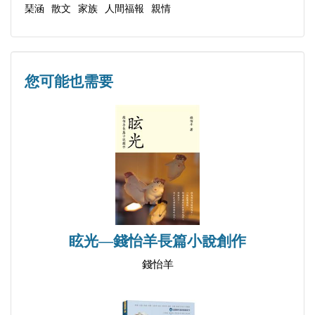
我騎在馬上
琹涵
散文
家族
人間福報
親情
現任：
夢迴金陵
中華民國農會《農友月刊》〈千般總是情〉專欄作者
髮情
筆名雅齋
夢痕
您可能也需要
※時光漫過
童年的滋味
年菜
散步
光陰的名字
山中無老虎 猴子稱霸王
種一園花果
眩光―錢怡羊長篇小說創作
第二章 相看如夢
錢怡羊
紅塵雙修
下午茶