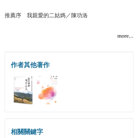
台中大墩文學小說獎
作者盼將所想所知所行，在人間留下墨痕，縫合世
台灣省文藝作家協會「五四文藝節」徵文小說、散文
推薦序 我親愛的二姑媽／陳功洛
代，織構親情，得以完成凝望終生的天倫夢廻。
獎
自序 凝望 因為愛
more...
著作：
《且耕心上一畝田》
第一章 深情回眸
《波光荷影》
一九四九以後
作者其他著作
《如歌歲月》
我的老師爸爸
《最美的一季春》
窗外有藍天
《這麼一個花香黃昏》
落日長煙
曾與琹涵、梁惠蘭合編《水雲深處》 正中書局出版
千古猶存
告別老屋
曾任：
走過門前
人間福報〈賢情心語〉專欄作者
記得當時年紀小
相關關鍵字