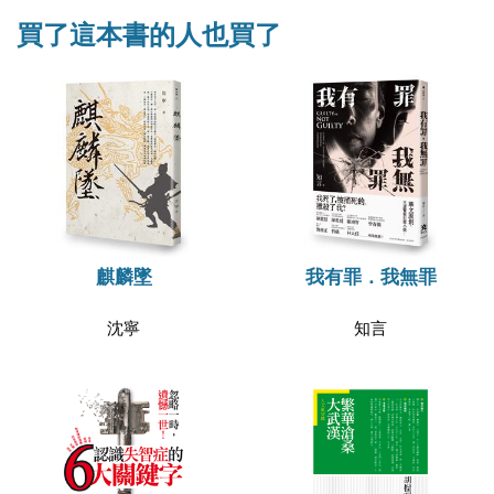
買了這本書的人也買了
麒麟墜
我有罪．我無罪
沈寧
知言