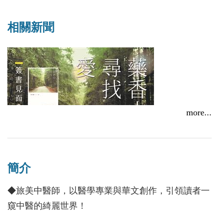
相關新聞
more...
簡介
作者林大棟中醫師，自美返台唯一見面簽名會！
◆旅美中醫師，以醫學專業與華文創作，引領讀者一
窺中醫的綺麗世界！
2018/03/16