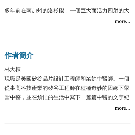
多年前在南加州的洛杉磯，一個巨大而活力四射的大
都會，一個炎熱的午後……
more...
在南加州生活的工程師黃誠強，因為朋友的介紹、誤
打誤撞來到「甘醫生的中醫課」，原以為只是一場無
須投注太多心力的社交應酬，沒想到甘麗澤醫生不僅
作者簡介
帶他一頭栽進了中醫世界，也栽進了一場意想不到的
動人愛戀……
林大棟
現職是美國矽谷晶片設計工程師和業餘中醫師。一個
人們口中的活菩薩「小楊」到底是何方神聖？他和名
從事高科技產業的矽谷工程師在種種奇妙的因緣下學
醫范雨農之間的師徒情緣，還隱藏了一段預言未來的
習中醫，並在煩忙的生活中寫下一篇篇中醫的文字紀
神祕暗號？主角一路尋找名醫小楊，卻不知最後得到
綠。他是一位認真勤奮的工程師，一個努力做本分事
more...
的答案是……
的中醫推廣志工，一位用心在傳統醫學上實踐的中醫
師。
本書集結兩篇中篇小說〈藥香中的愛情故事〉和〈尋