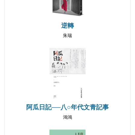
逆轉
朱瑞
阿瓜日記──八○年代文青記事
鴻鴻