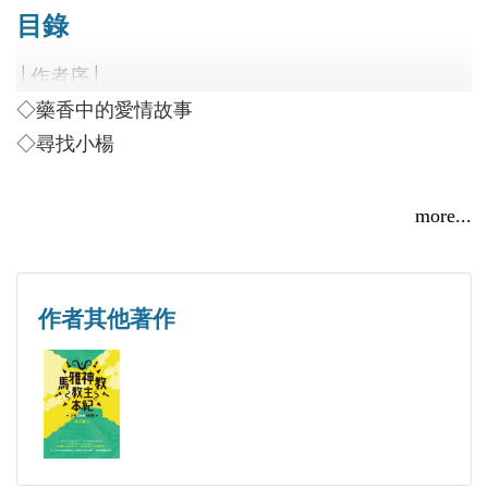
找小楊〉而成，以中醫為題材主軸，背景走過美國西
目錄
他是人間道上的怪咖？
岸的人文風土，在現代與傳統、西方與東方間，作者
還是遊戲人間的頑童？
│作者序│
透過輕鬆詼諧的筆觸，帶領讀者走進既熟悉又陌生的
搞笑中堅持著對生命的嚴肅，
◇藥香中的愛情故事
中醫世界，一窺人們在中醫世界中的生活樣貌和情
詼諧裡透露著對大愛的執著。
◇尋找小楊
感。文中穿插淺顯易懂的中醫常識，讓純文學的閱讀
矽谷奇男子林大棟中醫師，帶給您不同以往的中醫健
更添興味。
康觀念和心法。
more...
作者其他著作