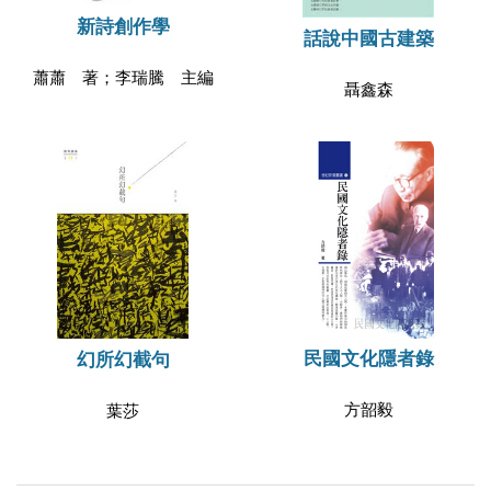
新詩創作學
話說中國古建築
蕭蕭 著；李瑞騰 主編
聶鑫森
民國文化隱者錄
幻所幻截句
方韶毅
葉莎