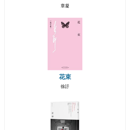
章凝
花束
徐訏