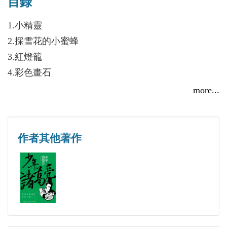
目錄
在遼寧《海燕》雜誌頭條發表，短篇小說《扶貧》在
《山東文學》頭條發表，小說《沂蒙山小人物》於
1.小精靈
《飛天》重點推出。
2.採雪花的小蜜蜂
3.紅燈籠
4.彩色畫石
5雪絨花
more...
6.種星星
7.冬子的小木屋
8.七彩雨
作者其他著作
9.蜣螂與蝴蝶
10.蜂蜜茅草根
11.織綠毯
12.美麗的奇石
13.一千隻水杯