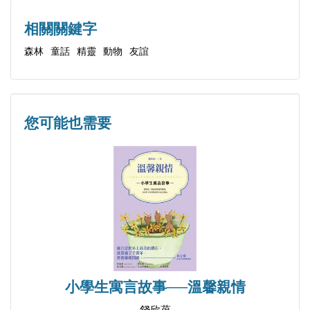
14.長筒靴
15.葉子上的祕密
相關關鍵字
16.看泉水
森林
童話
精靈
動物
友誼
17.柳樹哥哥的頭髮與鬍子
18.誰丟失的蛋
19.智慧魔法盒
您可能也需要
20.冬子奇遇記
21.種瓜得瓜
22.白瓜種、黑瓜種
23.賀年畫
24.小野蒜
25.蛤蟆整容
26.神奇的褂子
27.滿天星
小學生寓言故事──溫馨親情
28.森林運動會