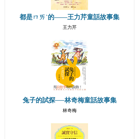
43.進城的白果樹
44.神鷹有力量
都是ㄇㄞˋ的——王力芹童話故事集
45.留虎峪
王力芹
46.謎底
47.漂流
48.石榴
49.煙囪裡的麻雀一家
50.澀柿子、甜柿子
51.獵人哥哥的大聰明
52.小松鼠與螢火蟲
53.頑皮的「小西瓜片」
兔子的試探──林奇梅童話故事集
54花大姐
林奇梅
55.雪塔
56.摘月亮