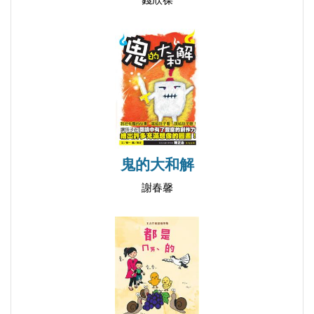
錢欣葆
29.潔白的柳絮
30.篝火晚會
31.森林裡的聖誕之夜
32.滴滴水的家
33.紅草莓
34.牧羊人和老山羊
35.紅嘴雀、黑嘴雀
鬼的大和解
36.金黃的稻子
37.光滑的馬鈴薯
謝春馨
38.牛蒡茶
39.懲罰小花蛇
40.小花蛇
41.兩杯茶
42.冬子的問候