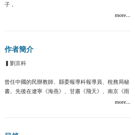
子，
她和獵人哥哥在森林中生活，每天都有不同的新鮮
more...
事！
森林裡，有勇敢又勤勞的小蜜蜂，樂觀開朗的喜鵲大
作者簡介
嬸，老是滾球的小蜣螂，驕傲的蝴蝶姊姊，害羞的刺
蝟大叔，貪心的猴子大哥，愛喝茶的兔爺爺，還有可
▍劉京科
愛又吵鬧的小熊、小兔、小老虎、小松鼠等，個個都
有自己的本領和興趣。
曾任中國的民辦教師、縣委報導科報導員、稅務局秘
獵人哥哥、冬子和這些動物好朋友們，
書。先後在遼寧《海燕》、甘肅《飛天》、南京《雨
憑著堅定的友情，用愛與勇氣，一一化解生活中的種
花》、哈爾濱《小說林》、內蒙古《草原》、湖北
more...
種考驗，並一起分享大自然的寧靜美好。
《江河文學》、《當代小說》、《青海湖》、《山東
文學》、《時代文學》、黑龍江《北方文學》等純文
學刊物發表中短篇小說多篇。中篇小說《新聞人物》