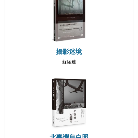
攝影迷境
蘇紹連
北臺灣烏白照