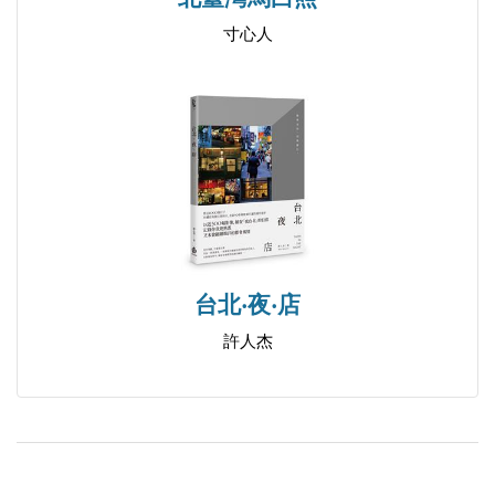
寸心人
台北‧夜‧店
許人杰