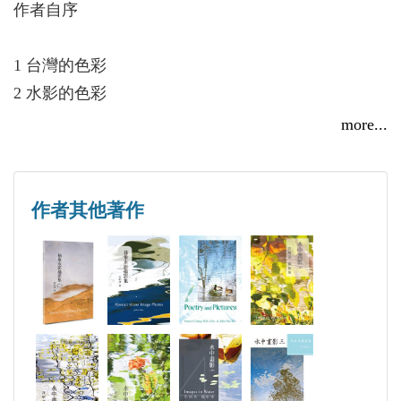
報》發表一篇英文棒球文章。《美國棒球》是第一本
作者自序
介紹美國職棒的中文書，現為美國棒球名人堂
(Baseball Hall of Fame)收存。
1 台灣的色彩
在台灣曾得了1次台北攝影沙龍影展特獎。在美國曾
2 水影的色彩
得了5次影展第一獎，其中最珍貴的是美國康州一所
3 梵谷色彩？
more...
有名美術館(New Britain Museum of American Art)的藝
4 水影抽象畫
術家年會時得到的最佳攝影獎（「迷宮」照片）。也
5 樹的形象
曾在美國一共舉行了15次個人攝影展。在台灣《聯合
6 水草
作者其他著作
線上》電子書（藝術設計）出版一本《美的畫面》攝
7 湖光樹影
影集，獵海人出版社出版《水中畫影》第一集。
8 湖景圖畫
E-mail址：hsujau@comcast.net
9 夏天景致
10 夢幻野景
11 港岸晨景
12 船埠景色
13 海市蜃樓