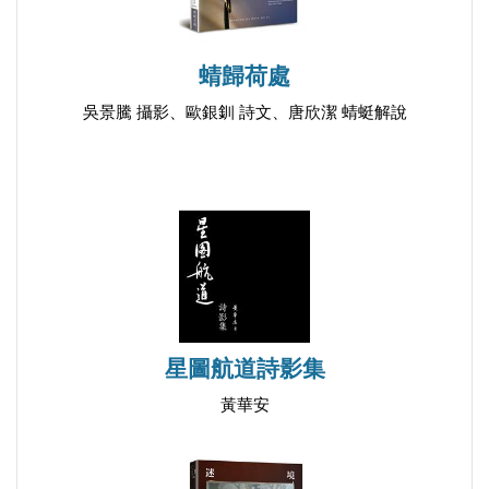
28 冬日海灘
蜻歸荷處
吳景騰 攝影、歐銀釧 詩文、唐欣潔 蜻蜓解說
星圖航道詩影集
黃華安