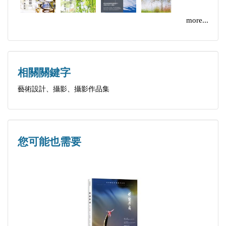
14 海濱畫面
more...
15 船影
16 鵬程萬里
17 都市美景
相關關鍵字
18 都市一景
藝術設計、攝影、攝影作品集
19 寂寞城市
20 小鎮風光
21 紅屋
22 操場景色
您可能也需要
23 球場風雲
24 暮色
25 夜景
26 落葉
27 枯樹