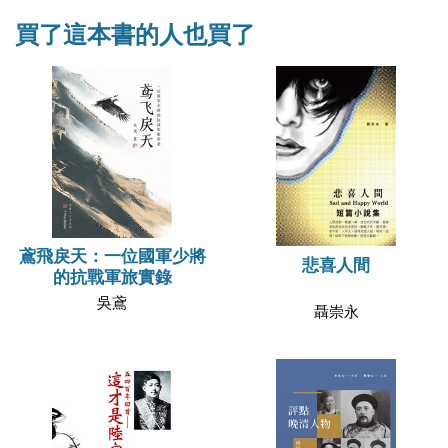
買了這本書的人也買了
鳶飛戾天：一位國軍少將
悲喜人間
的抗戰軍旅實錄
吳鳶
聶崇永