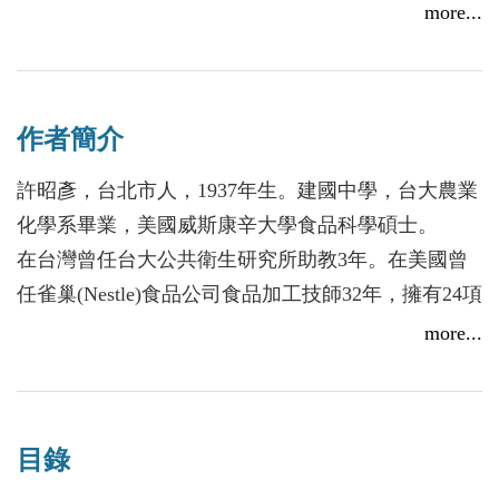
因為拍照這種水影照片是從上向下對水面拍照，所以
more...
比實景照相更容易照出畫面佔有大部分是天空水影的
照片，使畫面變成像是一張空白畫布，要構圖成畫比
較容易，這本影集照片可以使人瞭解以廣大天空作背
作者簡介
景的優點，使大家知道為什麼水影照片是比實景照片
更容易有「藍天白雲」作背景。
許昭彥，台北市人，1937年生。建國中學，台大農業
這本影集也要使大家知道如何去尋找各種景致的水影
化學系畢業，美國威斯康辛大學食品科學碩士。
地點，以及如何去準備拍照水影照片，尤其是關於水
在台灣曾任台大公共衛生研究所助教3年。在美國曾
面的波動，波動太大不易照出清晰照片，但有時緩慢
任雀巢(Nestle)食品公司食品加工技師32年，擁有24項
的波動也能構成像抽象畫的特殊畫面，在這本影集中
食品專利。
more...
能看到這種照片，所以這本影集照片能使大家看到在
在美國曾為台北三家報紙與四家雜誌寫美國棒球，也
一般實景照片不能看到的畫面構圖，色彩，形影與意
曾為美國《世界日報》中文報紙與台灣《聯合新聞
境，這是一本探索攝影新天地，有啓發性的攝影集，
網》寫棒球，一共寫了40多年。曾出版8本棒球書與1
可以使人瞭解水影照相的樂趣，美妙與拍照方法。
目錄
本遊記書《隨著山脈呼吸》，也曾在美國《紐約時