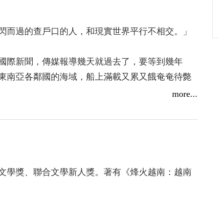
閃而過的查戶口的人，和現實世界平行不相交。」
國際新聞，傳媒報導幾天就過去了，要等到幾年
東南亞各鄰國的海域，船上滿載又累又餓奄奄待斃
忍就丟進海裡的屍體，人們才知道：戰爭，一直不
more...
主要以越南船民潮為背景，講述越南人與越南華人
文學獎、聯合文學新人獎。著有《烽火越南：越南