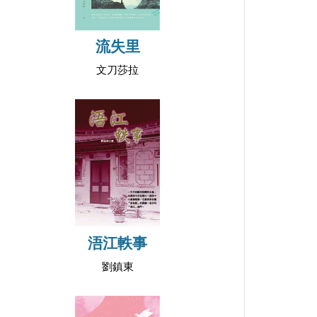
流失里
文刀莎拉
浯江軼事
劉鎮東