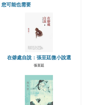
您可能也需要
在僻處自說：張至廷微小說選
張至廷