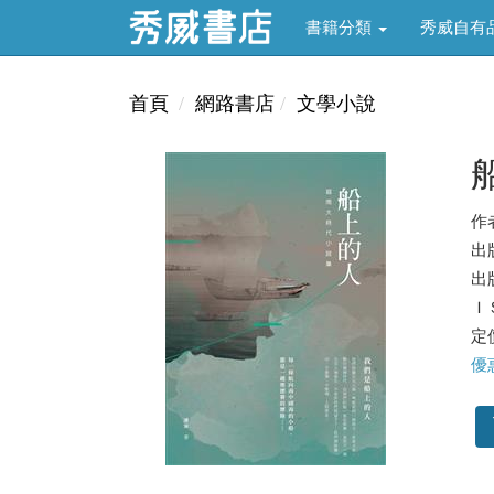
書籍分類
秀威自有
首頁
網路書店
文學小說
作
出
出版
ＩＳ
定價
優惠