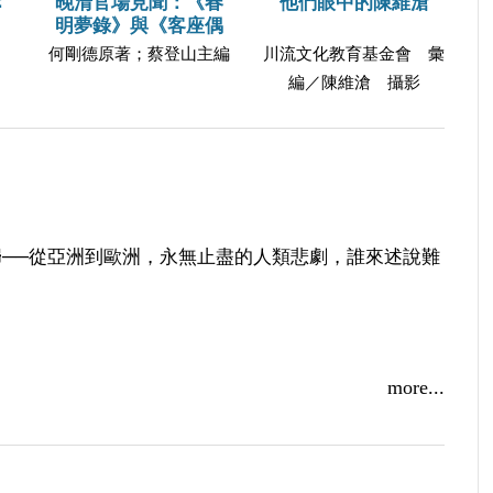
：
晚清官場見聞：《春
他們眼中的陳維滄
明夢錄》與《客座偶
何剛德原著；蔡登山主編
川流文化教育基金會 彙
編／陳維滄 攝影
──從亞洲到歐洲，永無止盡的人類悲劇，誰來述說難
more...