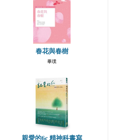
春花與春樹
畢璞
親愛的6c 精神科書寫