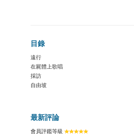
目錄
遠行
在屍體上歌唱
採訪
自由坡
血一樣的晚霞
綠豆冰
天台
最新評論
老五
會員評鑑等級
來孩兒