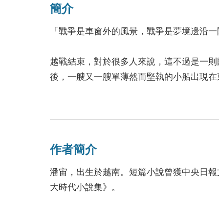
簡介
「戰爭是車窗外的風景，戰爭是夢境邊沿一
越戰結束，對於很多人來說，這不過是一則
後，一艘又一艘單薄然而堅執的小船出現在
的難民，可能還有幾具剛剛嚥氣來不及或不
曾真正結束。
本書收錄作者近年發表的十二個短篇小說，
作者簡介
在越戰結束後的亂世現場。
潘宙，出生於越南。短篇小說曾獲中央日報
大時代小說集》。