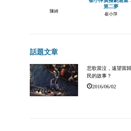
崔小萍廣播劇選集
第二夢
陳綺
崔小萍
話題文章
悲歌當泣，遠望當歸
民的故事？
2016/06/02