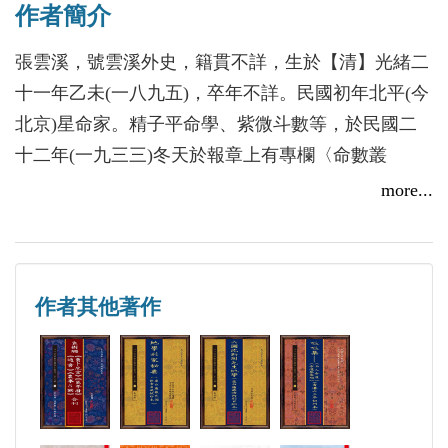
作者簡介
錄》作者同時於北平。張氏本書中，也顯示出其對子
平、紫微斗數兩術共通法則的靈活運用: 如祿馬交
張雲溪，號雲溪外史，籍貫不詳，生於【清】光緒二
馳、兼重年命等。
十一年乙未(一八九五)，卒年不詳。民國初年北平(今
北京)星命家。精子平命學、紫微斗數等，於民國二
十二年(一九三三)冬天於報章上有專欄〈命數叢
譚〉，後結集增訂成本書。
more...
作者其他著作