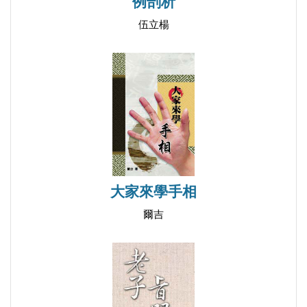
例剖析
伍立楊
大家來學手相
爾吉