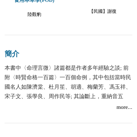
食用本草學(POD)
【民國】謝復
陸觀豹
簡介
本書中〈命理言微〉諸篇都是作者多年經驗之談; 前
附〈時賢命格一百篇〉一百個命例，其中包括當時民
國名人如陳濟棠、杜月笙、胡適、梅蘭芳、馮玉祥、
宋子文、張學良、周作民等; 其論斷上，重納音五
行、三奇、地支以本支之氣為主、重節氣、以遁取貴
more...
取官取用、胎元命宮、年命支干、配父母年命、四柱
中每柱主事十六年等，是其特色。張氏亦是民初少有
的紫微斗數星命家，與《斗數宣微》、《斗數觀測