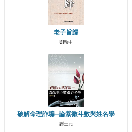
老子旨歸
劉執中
破解命理詐騙─論紫微斗數與姓名學
謝士元