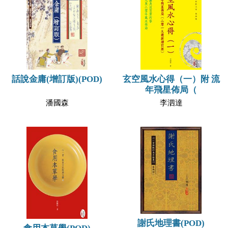
話說金庸(增訂版)(POD)
玄空風水心得（一）附 流
年飛星佈局（
潘國森
李泗達
謝氏地理書(POD)