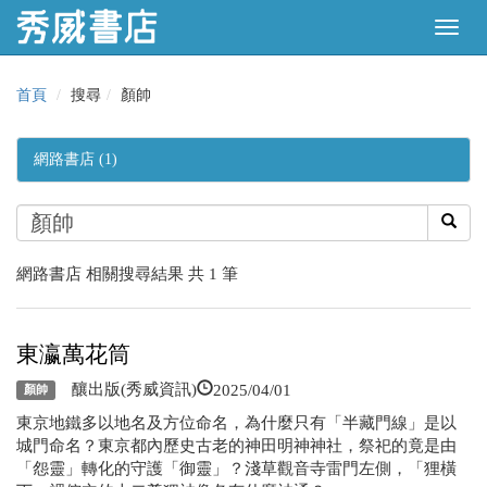
首頁
搜尋
顏帥
網路書店 (1)
網路書店 相關搜尋結果 共 1 筆
東瀛萬花筒
2025/04/01
釀出版(秀威資訊)
顏帥
東京地鐵多以地名及方位命名，為什麼只有「半藏門線」是以
城門命名？東京都內歷史古老的神田明神神社，祭祀的竟是由
「怨靈」轉化的守護「御靈」？淺草觀音寺雷門左側，「狸橫