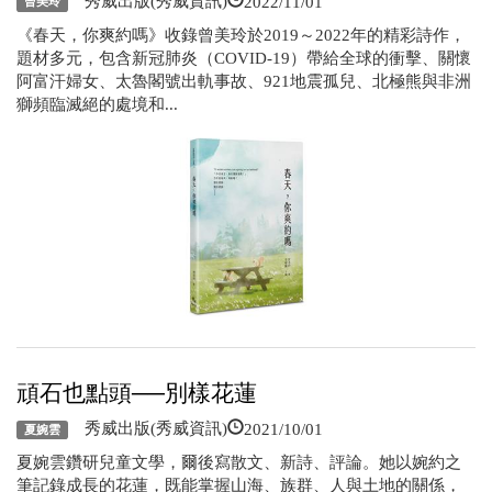
秀威出版(秀威資訊)
曾美玲
《春天，你爽約嗎》收錄曾美玲於2019～2022年的精彩詩作，
題材多元，包含新冠肺炎（COVID-19）帶給全球的衝擊、關懷
阿富汗婦女、太魯閣號出軌事故、921地震孤兒、北極熊與非洲
獅頻臨滅絕的處境和...
頑石也點頭──別樣花蓮
2021/10/01
秀威出版(秀威資訊)
夏婉雲
夏婉雲鑽研兒童文學，爾後寫散文、新詩、評論。她以婉約之
筆記錄成長的花蓮，既能掌握山海、族群、人與土地的關係，