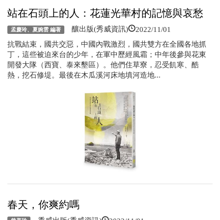
站在石頭上的人：花蓮光華村的記憶與哀愁
2022/11/01
釀出版(秀威資訊)
孟慶玲、夏婉雲 編著
抗戰結束，國共交惡，中國內戰激烈，國共雙方在全國各地抓
丁，這些被迫來台的少年，在軍中歷經風霜；中年後參與花東
開發大隊（西寶、泰來墾區）。他們住草寮，忍受飢寒、酷
熱，挖石修堤。最後在木瓜溪河床地填河造地...
春天，你爽約嗎
2022/11/01