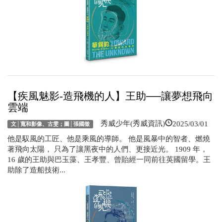
【疾風魅影-造飛機的人】王助──讓夢想飛向
雲端
2025/03/01
秀威少年(秀威資訊)
文│寬和影像、古雯；圖│張國徵
他是馭風的工匠、他是乘風的導師。 他是風暴中的智者、燃燒
著飛向太陽， 只為了讓黑夜中的人們、更接近光。 1909 年，
16 歲的王助與巴玉藻、王孝豐、曾貽經一同前往英國留學。王
助除了造船技術...