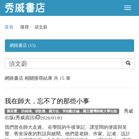
首頁
搜尋
須文蔚
網路書店 (15)
網路書店 相關搜尋結果 共 15 筆
我在師大，忘不了的那些小事
秀威
陳其豐、 許純瑀、胡歆晨、羅方佐、李柏勳主編，國立臺灣師範大學出版
2026/01/01
出版(秀威資訊)
我們曾在師大走過。 在學院的午後筆記、課堂間的便當與笑
聲、舊舍深夜的對話與嬉鬧。他們是老師、作家、記者、設計