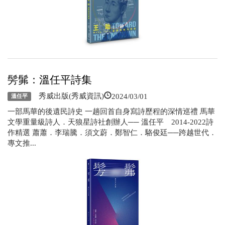
髣髴：溫任平詩集
2024/03/01
秀威出版(秀威資訊)
溫任平
一部馬華的後遺民詩史 一趟回首自身寫詩歷程的深情巡禮 馬華
文學重量級詩人．天狼星詩社創辦人── 溫任平 2014-2022詩
作精選 蕭蕭．李瑞騰．須文蔚．鄭智仁．駱俊廷──跨越世代．
專文推...