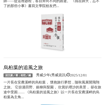
師⋯⋯從這裡啟程，各自奔向不同的路途。 《我在師大，忘不
了的那些小事》書寫文學院校友們...
烏桕葉的追風之旅
2025/12/01
秀威少年(秀威資訊)
須文蔚／著；柏玟／繪
一片長在安農溪畔的烏桕葉， 懷抱旅行夢想，隨秋風展開飛翔
之旅。 它掠過田野、銀柳與梨園， 欣賞叭哩沙的美景， 卻在旅
途中受困…… 《烏桕葉的追風之旅》以一片長在安農溪畔的烏
桕葉為主角...