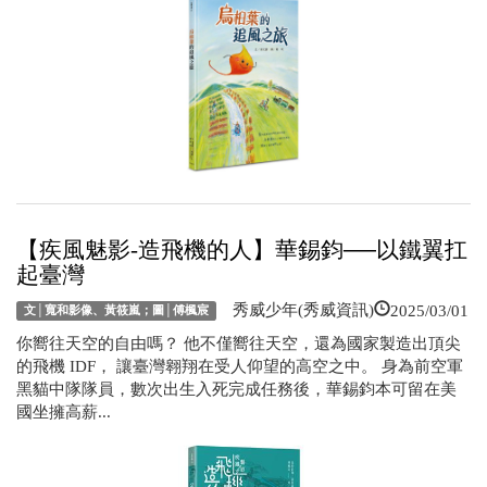
【疾風魅影-造飛機的人】華錫鈞──以鐵翼扛
起臺灣
2025/03/01
秀威少年(秀威資訊)
文│寬和影像、黃筱嵐；圖│傅楓宸
你嚮往天空的自由嗎？ 他不僅嚮往天空，還為國家製造出頂尖
的飛機 IDF， 讓臺灣翱翔在受人仰望的高空之中。 身為前空軍
黑貓中隊隊員，數次出生入死完成任務後，華錫鈞本可留在美
國坐擁高薪...