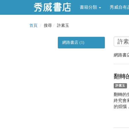
書籍分類
秀威自有
首頁
搜尋
許素玉
網路書店 (1)
網路書店
翻轉的
許素玉
翻轉的
終究會
的煩惱