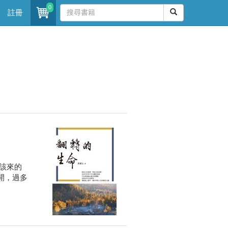
0
註冊
該來的
開，過多