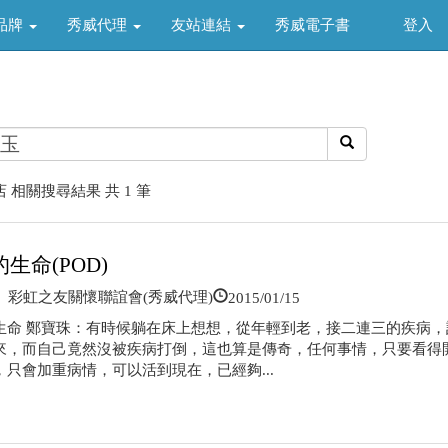
品牌
秀威代理
友站連結
秀威電子書
登入
 相關搜尋結果 共 1 筆
生命(POD)
2015/01/15
彩虹之友關懷聯誼會(秀威代理)
生命 鄭寶珠：有時候躺在床上想想，從年輕到老，接二連三的疾病，
來，而自己竟然沒被疾病打倒，這也算是傳奇，任何事情，只要看得
，只會加重病情，可以活到現在，已經夠...