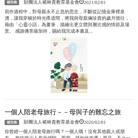
2021/02/01
財團法人褚林貴教育基金會
褚宗堯
寫作過程中，對母親永不止息的思念，不斷從記憶金庫裡泉
湧，讓我穿梭於時光甬道間，將我與母親倆珍貴的歲月憶往，
藉由「心靈小語」為畫筆，描繪出更立體與層次感的情節及場
景。 感謝佛菩薩加持，賜給我完成本書及...
一個人陪老母旅行－－母與子的難忘之旅
2020/02/01
財團法人褚林貴教育基金會
褚宗堯
你曾經一個人陪老母旅行嗎？一個人哦！沒有其他親人或朋