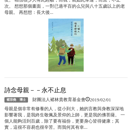
友。 相信很少人有此經驗，而我，就如此幸運；而且，不止一
次。 想想那個畫面，一對已過半百的么兒與八十五歲以上的老
母親。 再想想：長大後...
詩念母親－－永不止息
2019/02/01
財團法人褚林貴教育基金會
褚宗堯 博士
母親是個非常有修養的人，從小到大，她的言教與身教深深地
影響著我，是我終生敬佩及景仰的上師，更是我的佛菩薩。 一
個人能夠活到百歲，除了要有福份，更要身心皆得健康；其
實，這很不容易也很辛苦。而我何其有幸...