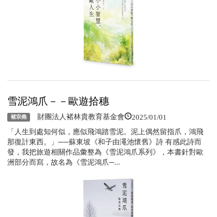
雪泥鴻爪－－歐遊拾穗
2025/01/01
財團法人褚林貴教育基金會
褚宗堯
「人生到處知何似，應似飛鴻踏雪泥。泥上偶然留指爪，鴻飛
那復計東西。」──蘇東坡《和子由澠池懷舊》詩 有感此詩而
發，我把旅遊相關作品彙整為《雪泥鴻爪系列》，本書針對歐
洲部分而寫，故名為《雪泥鴻爪─...