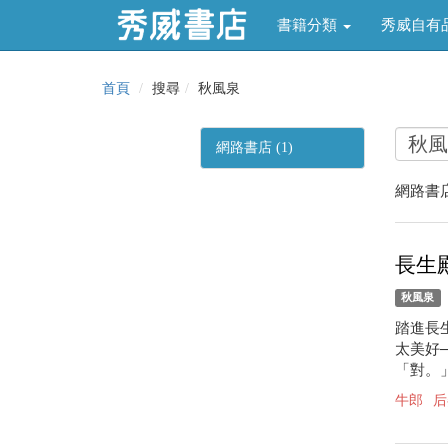
書籍分類
秀威自有
首頁
搜尋
秋風泉
網路書店 (1)
網路書店
長生
秋風泉
踏進長
太美好
「對。」
牛郎
后