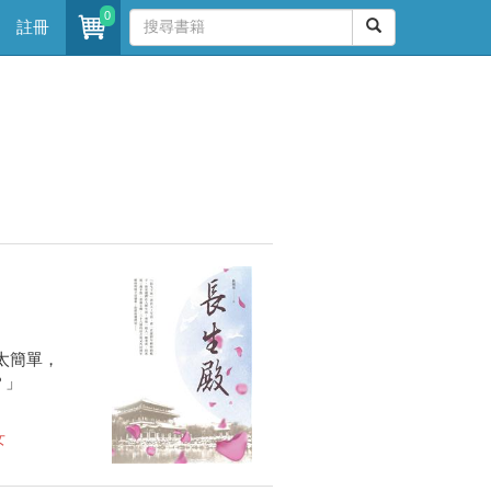
0
註冊
太簡單，
？」
女