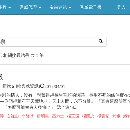
品牌
秀威代理
友站連結
秀威電子書
登入
 相關搜尋結果 共 1 筆
殿
2017/04/01
新銳文創(秀威資訊)
生殿的情人，沒有一對禁得起長生誓願的誘惑，長生不死的條件實在
──你們得相守至天荒地老，天上人間，永不分離。 「真有這麼簡單
 「怎麼可能會有人後悔？」 聽了這句...
羿
安祿山
李隆基
唐明皇
高力士
楊玉環
楊國忠
楊貴妃
嫦娥
織