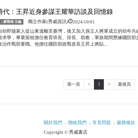
時代：王昇近身參謀王耀華訪談及回憶錄
2024/10/01
獨立作家(秀威資訊)
著；蘇聖雄 主編
自幼即隨家人從山東逃離至臺灣，後又加入孫立人將軍成立的幼年兵
校求學，畢業留校擔任教育班長、排長、助教，軍旅期間歷練國防部
政治作戰部要職。他擔任國防部政戰首長王昇上將貼...
第一頁
<
1
>
最後頁
關於我們
．
聯絡我們
．
常見問題
．
服務條款
Copyright © 秀威書店