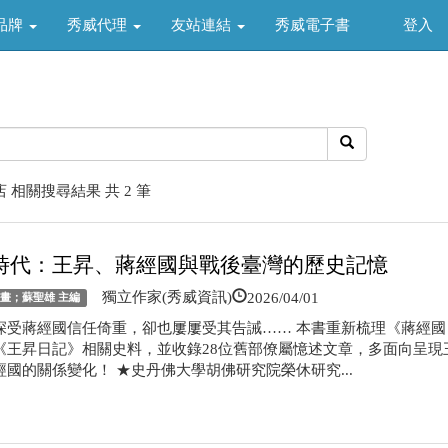
品牌
秀威代理
友站連結
秀威電子書
登入
 相關搜尋結果 共 2 筆
時代：王昇、蔣經國與戰後臺灣的歷史記憶
2026/04/01
獨立作家(秀威資訊)
策畫；蘇聖雄 主編
深受蔣經國信任倚重，卻也屢屢受其告誡…… 本書重新梳理《蔣經國
《王昇日記》相關史料，並收錄28位舊部僚屬憶述文章，多面向呈現
經國的關係變化！ ★史丹佛大學胡佛研究院榮休研究...