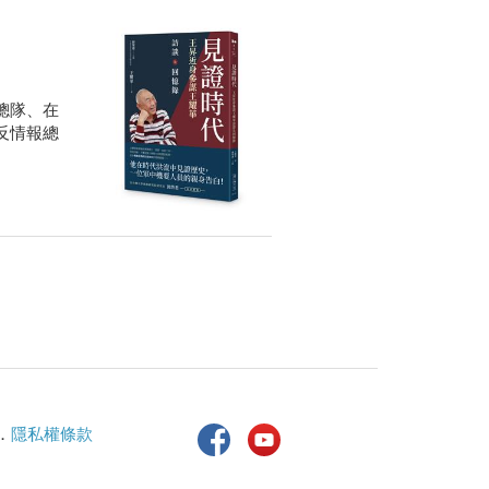
總隊、在
反情報總
．
隱私權條款