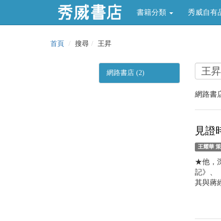
書籍分類
秀威自有
首頁
搜尋
王昇
網路書店 (2)
網路書店
見證
王耀華 
★他，
記》、
其與蔣