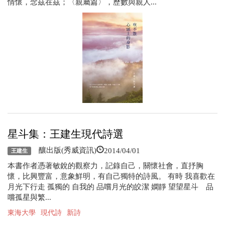
情懷，念茲在茲；〈親屬篇〉，歷數與親人...
星斗集：王建生現代詩選
2014/04/01
釀出版(秀威資訊)
王建生
本書作者憑著敏銳的觀察力，記錄自己，關懷社會，直抒胸
懷，比興豐富，意象鮮明，有自己獨特的詩風。 有時 我喜歡在
月光下行走 孤獨的 自我的 品嚐月光的皎潔 嫻靜 望望星斗 品
嚐孤星與繁...
東海大學
現代詩
新詩