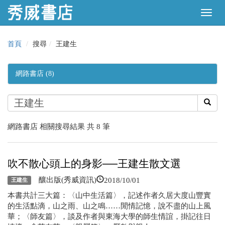
首頁
搜尋
王建生
網路書店 (8)
網路書店 相關搜尋結果 共 8 筆
吹不散心頭上的身影──王建生散文選
2018/10/01
釀出版(秀威資訊)
王建生
本書共計三大篇：〈山中生活篇〉，記述作者久居大度山豐實
的生活點滴，山之雨、山之鳴……閒情記憶，說不盡的山上風
華；〈師友篇〉，談及作者與東海大學的師生情誼，掛記往日