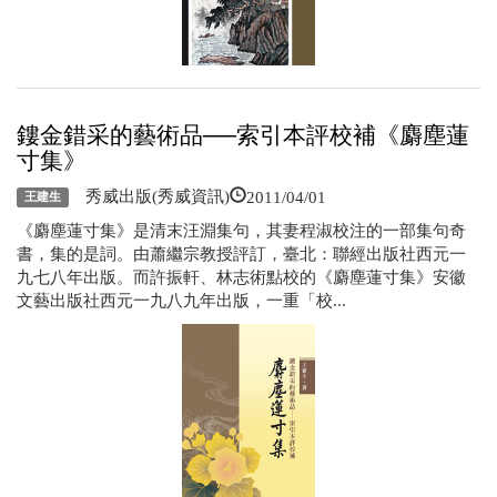
鏤金錯采的藝術品──索引本評校補《麝塵蓮
寸集》
2011/04/01
秀威出版(秀威資訊)
王建生
《麝塵蓮寸集》是清末汪淵集句，其妻程淑校注的一部集句奇
書，集的是詞。由蕭繼宗教授評訂，臺北：聯經出版社西元一
九七八年出版。而許振軒、林志術點校的《麝塵蓮寸集》安徽
文藝出版社西元一九八九年出版，一重「校...