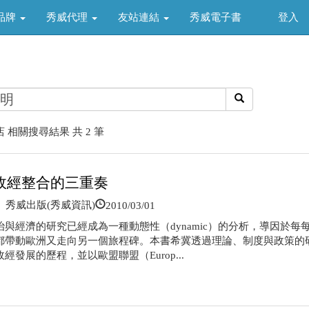
品牌
秀威代理
友站連結
秀威電子書
登入
 相關搜尋結果 共 2 筆
政經整合的三重奏
2010/03/01
秀威出版(秀威資訊)
治與經濟的研究已經成為一種動態性（dynamic）的分析，導因於每
都帶動歐洲又走向另一個旅程碑。本書希冀透過理論、制度與政策的
經發展的歷程，並以歐盟聯盟（Europ...