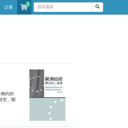
0
註冊
每條約的
研究，闡