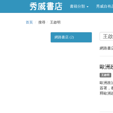
書籍分類
秀威自有
首頁
搜尋
王啟明
網路書店 (2)
網路書店
歐洲
王啟明
歐洲政
簽署，
釋歐洲政